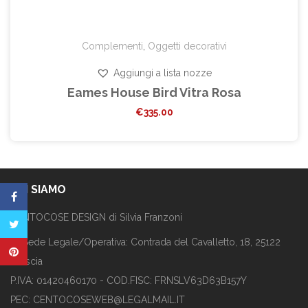
Complementi
,
Oggetti decorativi
Aggiungi a lista nozze
Eames House Bird Vitra Rosa
€
335.00
CHI SIAMO
CENTOCOSE DESIGN di Silvia Franzoni
Sede Legale/Operativa: Contrada del Cavalletto, 18, 25122
Brescia
P.IVA: 01420460170 - COD.FISC: FRNSLV63D63B157Y
PEC: CENTOCOSEWEB@LEGALMAIL.IT