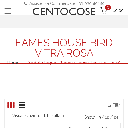
Assistenza Commerciale: +39 030 40180
0
€
0.00
EAMES HOUSE BIRD
VITRA ROSA
Home
Prodotti taggati “Eames House Bird Vitra Rosa”
Filtri
Visualizzazione del risultato
Show
9
12
24