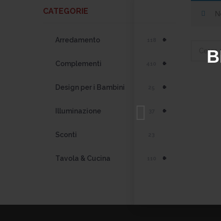
CATEGORIE
N
+
Arredamento
118
Cerca:
B
+
Complementi
410
+
Design per i Bambini
25
+
Illuminazione
37
Sconti
23
+
Tavola & Cucina
110