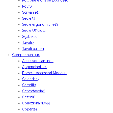
Poltrone e Chaise Lounge
10
Pouf
6
Scrivanie
2
Sedie
34
Sedie ergonomiche
19
Sedie Ufficio
11
Sgabelli
6
Tavoli
2
Tavoli bassi
11
Complementi
410
Accessori camino
2
Appendiabiti
24
Borse – Accessori Moda
20
Calendari
7
Carrelli
3
Centrotavola
6
Cestini
8
Collezionabile
44
Coperte
2