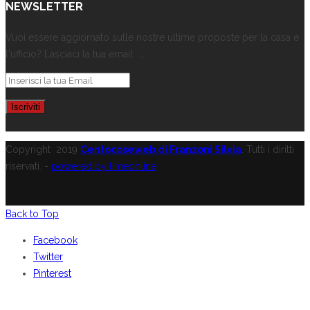
NEWSLETTER
Vuoi essere aggiornato sulle nostre ultime proposte per la casa e
l'ufficio? Lasciaci la tua email ...
Copyright
2019
Centocoseweb di Franzoni Silvia
. Tutti i diritti
riservati. -
powered by limeonline
Back to Top
Facebook
Twitter
Pinterest