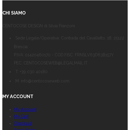
CHI SIAMO
CENTOCOSE DESIGN di Silvia Franzoni
Sede Legale/Operativa: Contrada del Cavalletto, 18, 25122
Brescia
P.IVA: 01420460170 - COD.FISC: FRNSLV63D63B157Y
PEC: CENTOCOSEWEB@LEGALMAIL.IT
T: +39 030 40180
M: info@centocoseweb.com
MY ACCOUNT
My Account
My Cart
Checkout