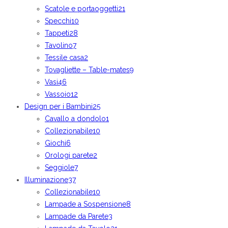
Scatole e portaoggetti
21
Specchi
10
Tappeti
28
Tavolino
7
Tessile casa
2
Tovagliette – Table-mates
9
Vasi
46
Vassoio
12
Design per i Bambini
25
Cavallo a dondolo
1
Collezionabile
10
Giochi
6
Orologi parete
2
Seggiole
7
Illuminazione
37
Collezionabile
10
Lampade a Sospensione
8
Lampade da Parete
3