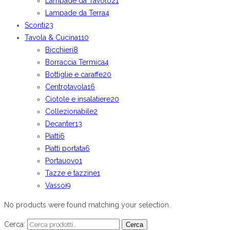
Lampade da Tavolo
21
Lampade da Terra
4
Sconti
23
Tavola & Cucina
110
Bicchieri
8
Borraccia Termica
4
Bottiglie e caraffe
20
Centrotavola
16
Ciotole e insalatiere
20
Collezionabile
2
Decanter
13
Piatti
6
Piatti portata
6
Portauovo
1
Tazze e tazzine
1
Vassoi
9
No products were found matching your selection.
Cerca:
Cerca