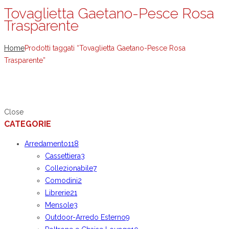
Tovaglietta Gaetano-Pesce Rosa
Trasparente
Home
Prodotti taggati “Tovaglietta Gaetano-Pesce Rosa
Trasparente”
Close
CATEGORIE
Arredamento
118
Cassettiera
3
Collezionabile
7
Comodini
2
Librerie
21
Mensole
3
Outdoor-Arredo Esterno
9