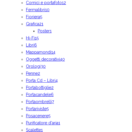
Cornici e portafoto
12
Fermalibri
10
Fioriera
5
Grafica
21
Poster
1
Hi-Fi
15
Libri
6
Mappamondi
14
Oggetti decorativi
40
Orologi
30
Penne
2
Porta Cd – Libri
4
Portabottiglie
2
Portacandele
6
Portaombrelli
7
Portariviste
5
Posacenere
5
Purificatore d'aria
1
Scalette
1