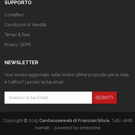
SUPPORTO
Contattaci
Condizioni di Vendita
Tempi & Resi
Privacy GDPR
NEWSLETTER
Vuoi essere aggiornato sulle nostre ultime proposte per la casa
e l'ufficio? Lasciaci la tua email ...
Copyright
2019
Centocoseweb di Franzoni Silvia
. Tutti i diritti
riservati. -
powered by limeonline