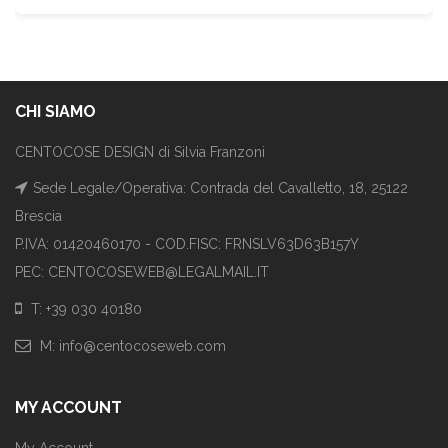
CHI SIAMO
CENTOCOSE DESIGN di Silvia Franzoni
Sede Legale/Operativa: Contrada del Cavalletto, 18, 25122
Brescia
P.IVA: 01420460170 - COD.FISC: FRNSLV63D63B157Y
PEC: CENTOCOSEWEB@LEGALMAIL.IT
T: +39 030 40180
M: info@centocoseweb.com
MY ACCOUNT
My Account