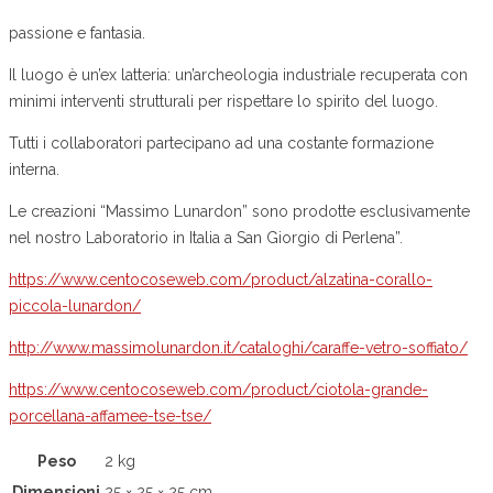
passione e fantasia.
Il luogo è un’ex latteria: un’archeologia industriale recuperata con
minimi interventi strutturali per rispettare lo spirito del luogo.
Tutti i collaboratori partecipano ad una costante formazione
interna.
Le creazioni “Massimo Lunardon” sono prodotte esclusivamente
nel nostro Laboratorio in Italia a San Giorgio di Perlena”.
https://www.centocoseweb.com/product/alzatina-corallo-
piccola-lunardon/
http://www.massimolunardon.it/cataloghi/caraffe-vetro-soffiato/
https://www.centocoseweb.com/product/ciotola-grande-
porcellana-affamee-tse-tse/
Peso
2 kg
Dimensioni
25 × 25 × 25 cm