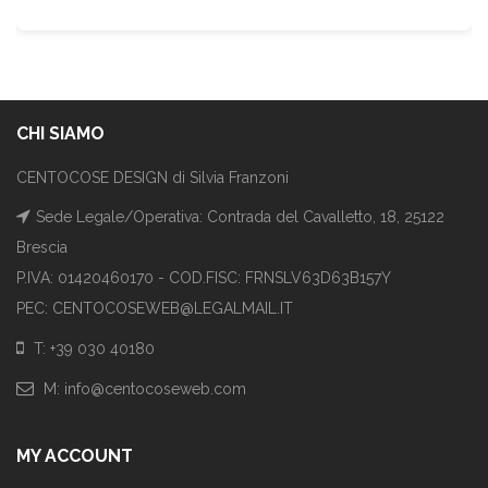
CHI SIAMO
CENTOCOSE DESIGN di Silvia Franzoni
Sede Legale/Operativa: Contrada del Cavalletto, 18, 25122
Brescia
P.IVA: 01420460170 - COD.FISC: FRNSLV63D63B157Y
PEC: CENTOCOSEWEB@LEGALMAIL.IT
T: +39 030 40180
M: info@centocoseweb.com
MY ACCOUNT