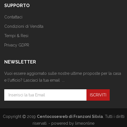
SUPPORTO
Contattaci
Condizioni di Vendita
Tempi & Resi
Privacy GDPR
NEWSLETTER
Vuoi essere aggiornato sulle nostre ultime proposte per la casa
e l'ufficio? Lasciaci la tua email ...
Copyright
2019
Centocoseweb di Franzoni Silvia
. Tutti i diritti
riservati. -
powered by limeonline