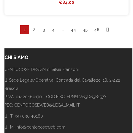
€
84.00
1
2
3
4
…
44
45
46
CHI SIAMO
CENTOCOSE DESIGN di Silvia Franzoni
Sede Legale/Operativa: Contrada del Cavalletto, 18, 25122
Brescia
P.IVA: 01420460170 - COD.FISC: FRNSLV63D63B157Y
PEC: CENTOCOSEWEB@LEGALMAIL.IT
T: +39 030 40180
M: info@centocoseweb.com