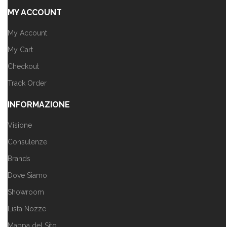
MY ACCOUNT
My Account
My Cart
Checkout
Track Order
INFORMAZIONE
Visione
Consulenze
Brands
Dove Siamo
Showroom
Lista Nozze
Mappa del Sito