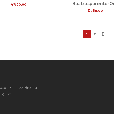
Blu trasparente-O
€
800.00
€
260.00
1
2
tto, 18, 25122 Brescia
63B157Y