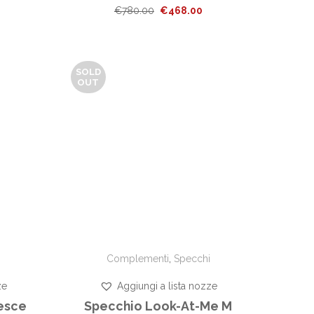
Il
Il
€
780.00
€
468.00
prezzo
prezzo
originale
attuale
era:
è:
SOLD
€780.00.
€468.00.
OUT
Complementi
,
Specchi
ze
Aggiungi a lista nozze
esce
Specchio Look-At-Me M