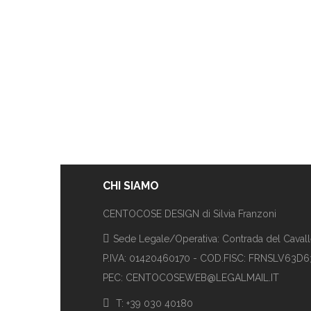
CHI SIAMO
CENTOCOSE DESIGN di Silvia Franzoni
Sede Legale/Operativa: Contrada del Cavalle
P.IVA: 01420460170 - COD.FISC: FRNSLV63D
PEC: CENTOCOSEWEB@LEGALMAIL.IT
T: +39 030 40180