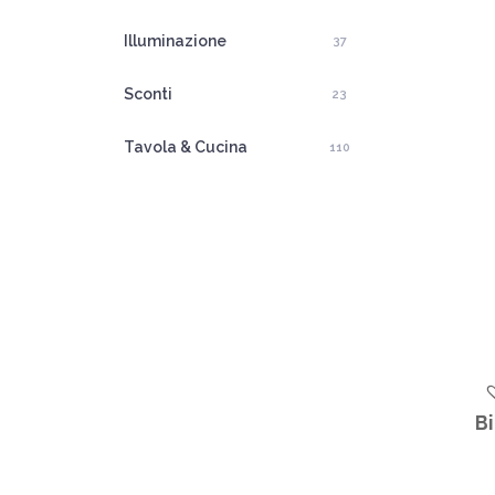
Illuminazione
37
Sconti
23
Tavola & Cucina
110
B