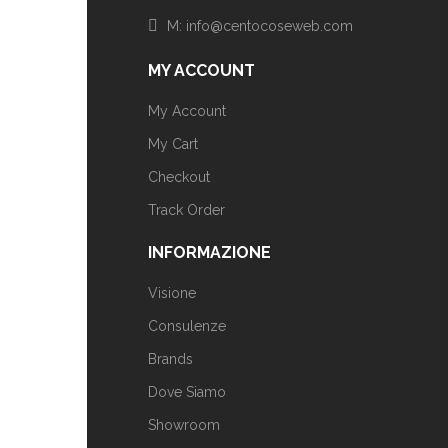
M: info@centocoseweb.com
MY ACCOUNT
My Account
My Cart
Checkout
Track Order
INFORMAZIONE
Visione
Consulenze
Brands
Dove Siamo
Showroom