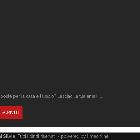
ste per la casa e l'ufficio? Lasciaci la tua email ...
 Silvia
. Tutti i diritti riservati. -
powered by limeonline