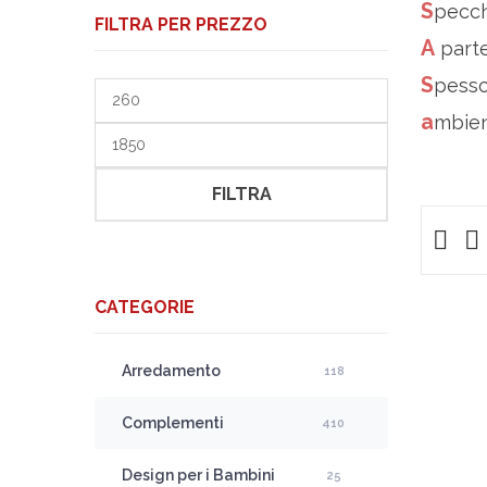
Specc
FILTRA PER PREZZO
A par
Spess
Prezzo
Min
ambie
Prezzo
Max
FILTRA
CATEGORIE
Arredamento
118
Complementi
410
Design per i Bambini
25