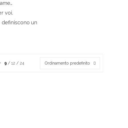
reame…
r voi.
e definiscono un
w
9
12
24
Ordinamento predefinito