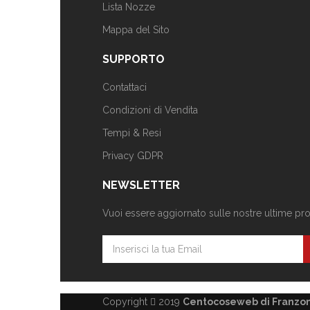
Lista Nozze
Mappa del Sito
SUPPORTO
Contattaci
Condizioni di Vendita
Tempi & Resi
Privacy GDPR
NEWSLETTER
Vuoi essere aggiornato sulle nostre ultime propo
Copyright
2019
Centocoseweb di Franzoni