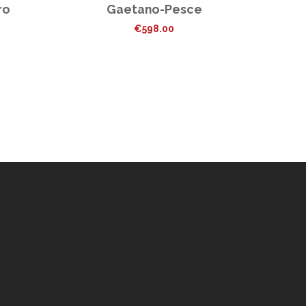
ro
Gaetano-Pesce
€
598.00