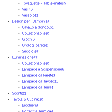
Tovagliette – Table-mates
9
Vasi
46
Vassoio
12
Design per i Bambini
25
Cavallo a dondolo
1
Collezionabile
10
Giochi
6
Orologi parete
2
Seggiole
7
Illuminazione
37
Collezionabile
10
Lampade a Sospensione
8
Lampade da Parete
3
Lampade da Tavolo
21
Lampade da Terra
4
Sconti
23
Tavola & Cucina
110
Bicchieri
8
Borraccia Termica
4