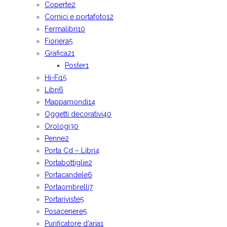
Coperte
2
Cornici e portafoto
12
Fermalibri
10
Fioriera
5
Grafica
21
Poster
1
Hi-Fi
15
Libri
6
Mappamondi
14
Oggetti decorativi
40
Orologi
30
Penne
2
Porta Cd – Libri
4
Portabottiglie
2
Portacandele
6
Portaombrelli
7
Portariviste
5
Posacenere
5
Purificatore d'aria
1