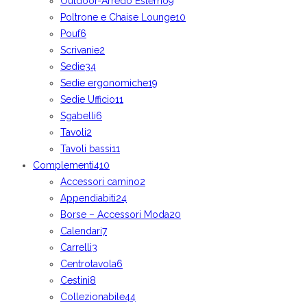
Outdoor-Arredo Esterno
9
Poltrone e Chaise Lounge
10
Pouf
6
Scrivanie
2
Sedie
34
Sedie ergonomiche
19
Sedie Ufficio
11
Sgabelli
6
Tavoli
2
Tavoli bassi
11
Complementi
410
Accessori camino
2
Appendiabiti
24
Borse – Accessori Moda
20
Calendari
7
Carrelli
3
Centrotavola
6
Cestini
8
Collezionabile
44