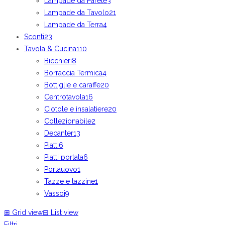
Lampade da Parete
3
Lampade da Tavolo
21
Lampade da Terra
4
Sconti
23
Tavola & Cucina
110
Bicchieri
8
Borraccia Termica
4
Bottiglie e caraffe
20
Centrotavola
16
Ciotole e insalatiere
20
Collezionabile
2
Decanter
13
Piatti
6
Piatti portata
6
Portauovo
1
Tazze e tazzine
1
Vassoi
9
⊞
Grid view
⊟
List view
Filtri