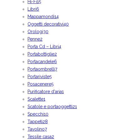
Hi-Fi
15
Libri
6
Mappamondi
14
Oggetti decorativi
40
Orologi
30
Penne
2
Porta Cd – Libri
4
Portabottiglie
2
Portacandele
6
Portaombrelli
7
Portariviste
5
Posacenere
5
Purificatore d'aria
1
Scalette
1
Scatole e portaoggetti
21
Specchi
10
Tappeti
28
Tavolino
7
Tessile casa
2