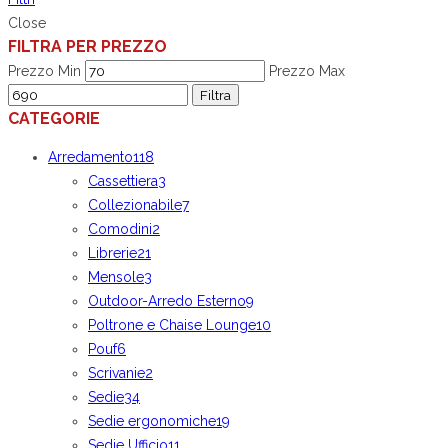
Close
FILTRA PER PREZZO
Prezzo Min
Prezzo Max
Filtra
CATEGORIE
Arredamento
118
Cassettiera
3
Collezionabile
7
Comodini
2
Librerie
21
Mensole
3
Outdoor-Arredo Esterno
9
Poltrone e Chaise Lounge
10
Pouf
6
Scrivanie
2
Sedie
34
Sedie ergonomiche
19
Sedie Ufficio
11