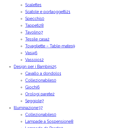
Scalette
1
Scatole e portaoggetti
21
Specchi
10
Tappeti
28
Tavolino
7
Tessile casa
2
Tovagliette – Table-mates
9
Vasi
46
Vassoio
12
Design per i Bambini
25
Cavallo a dondolo
1
Collezionabile
10
Giochi
6
Orologi parete
2
Seggiole
7
Illuminazione
37
Collezionabile
10
Lampade a Sospensione
8