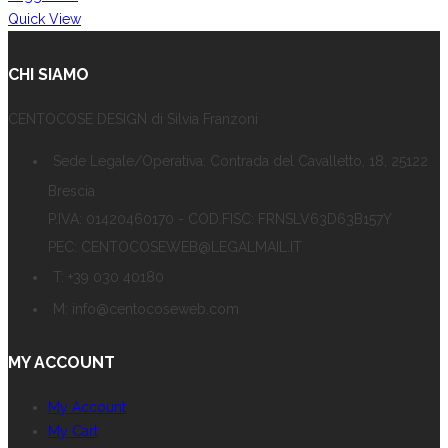
Quick View
CHI SIAMO
CENTOCOSE DESIGN di Silvia Franzoni
Sede Legale/Operativa: Contrada del Cavalletto, 18, 25122
Brescia
P.IVA: 01420460170 - COD.FISC: FRNSLV63D63B157Y
PEC: CENTOCOSEWEB@LEGALMAIL.IT
T: +39 030 40180
M: info@centocoseweb.com
MY ACCOUNT
My Account
My Cart