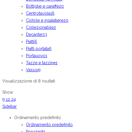
Bottiglie e caraffe
20
Centrotavola
16
Ciotole e insalatiere
20
Collezionabile
2
Decanter
13
Piatti
6
Piatti portata
6
Portauovo
1
Tazze e tazzine
1
Vassoi
9
Visualizzazione di 8 risultati
Show
9
12
24
Sidebar
Ordinamento predefinito
Ordinamento predefinito
Popolarità