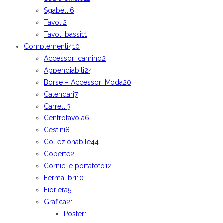
Sgabelli
6
Tavoli
2
Tavoli bassi
11
Complementi
410
Accessori camino
2
Appendiabiti
24
Borse – Accessori Moda
20
Calendari
7
Carrelli
3
Centrotavola
6
Cestini
8
Collezionabile
44
Coperte
2
Cornici e portafoto
12
Fermalibri
10
Fioriera
5
Grafica
21
Poster
1