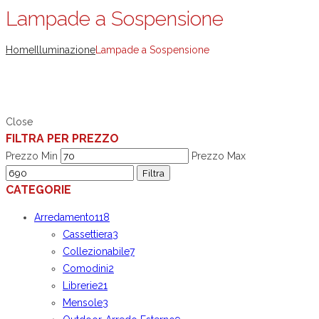
Lampade a Sospensione
Home
Illuminazione
Lampade a Sospensione
Close
FILTRA PER PREZZO
Prezzo Min
Prezzo Max
Filtra
CATEGORIE
Arredamento
118
Cassettiera
3
Collezionabile
7
Comodini
2
Librerie
21
Mensole
3