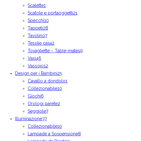
Scalette
1
Scatole e portaoggetti
21
Specchi
10
Tappeti
28
Tavolino
7
Tessile casa
2
Tovagliette – Table-mates
9
Vasi
46
Vassoio
12
Design per i Bambini
25
Cavallo a dondolo
1
Collezionabile
10
Giochi
6
Orologi parete
2
Seggiole
7
Illuminazione
37
Collezionabile
10
Lampade a Sospensione
8