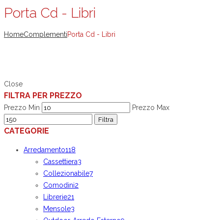
Porta Cd - Libri
Home
Complementi
Porta Cd - Libri
Close
FILTRA PER PREZZO
Prezzo Min
Prezzo Max
Filtra
CATEGORIE
Arredamento
118
Cassettiera
3
Collezionabile
7
Comodini
2
Librerie
21
Mensole
3