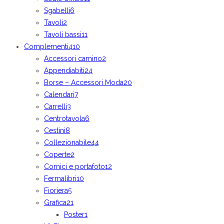
Sgabelli
6
Tavoli
2
Tavoli bassi
11
Complementi
410
Accessori camino
2
Appendiabiti
24
Borse – Accessori Moda
20
Calendari
7
Carrelli
3
Centrotavola
6
Cestini
8
Collezionabile
44
Coperte
2
Cornici e portafoto
12
Fermalibri
10
Fioriera
5
Grafica
21
Poster
1