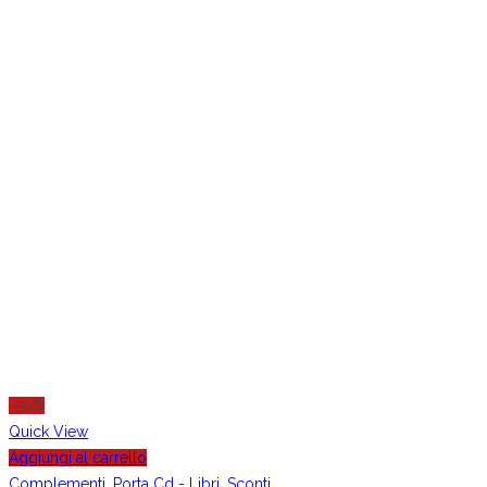
-50%
Quick View
Aggiungi al carrello
Complementi
,
Porta Cd - Libri
,
Sconti