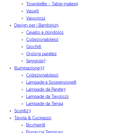
Tovagliette – Table-mates
9
Vasi
46
Vassoio
12
Design per i Bambini
25
Cavallo a dondolo
1
Collezionabile
10
Giochi
6
Orologi parete
2
Seggiole
7
Illuminazione
37
Collezionabile
10
Lampade a Sospensione
8
Lampade da Parete
3
Lampade da Tavolo
21
Lampade da Terra
4
Sconti
23
Tavola & Cucina
110
Bicchieri
8
Borraccia Termica
4