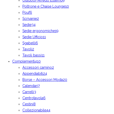
Outdoor-Arredo Esterno
9
Poltrone e Chaise Lounge
10
Pouf
6
Scrivanie
2
Sedie
34
Sedie ergonomiche
19
Sedie Ufficio
11
Sgabelli
6
Tavoli
2
Tavoli bassi
11
Complementi
410
Accessori camino
2
Appendiabiti
24
Borse – Accessori Moda
20
Calendari
7
Carrelli
3
Centrotavola
6
Cestini
8
Collezionabile
44