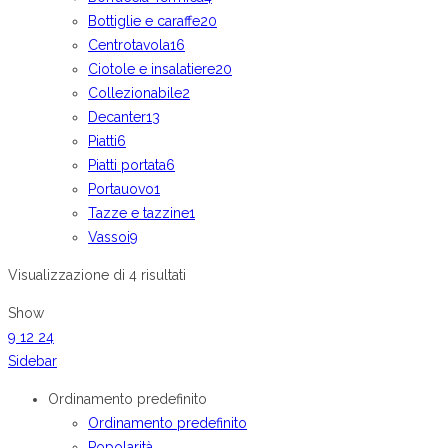
Bottiglie e caraffe
20
Centrotavola
16
Ciotole e insalatiere
20
Collezionabile
2
Decanter
13
Piatti
6
Piatti portata
6
Portauovo
1
Tazze e tazzine
1
Vassoi
9
Visualizzazione di 4 risultati
Show
9
12
24
Sidebar
Ordinamento predefinito
Ordinamento predefinito
Popolarità