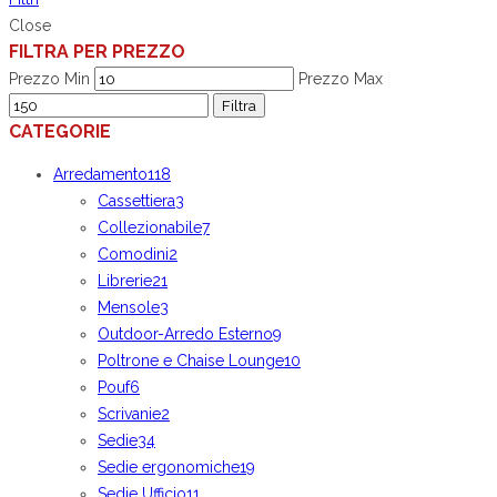
Close
FILTRA PER PREZZO
Prezzo Min
Prezzo Max
Filtra
CATEGORIE
Arredamento
118
Cassettiera
3
Collezionabile
7
Comodini
2
Librerie
21
Mensole
3
Outdoor-Arredo Esterno
9
Poltrone e Chaise Lounge
10
Pouf
6
Scrivanie
2
Sedie
34
Sedie ergonomiche
19
Sedie Ufficio
11