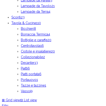
Lampade da Parete
3
Lampade da Tavolo
21
Lampade da Terra
4
Sconti
23
Tavola & Cucina
110
Bicchieri
8
Borraccia Termica
4
Bottiglie e caraffe
20
Centrotavola
16
Ciotole e insalatiere
20
Collezionabile
2
Decanter
13
Piatti
6
Piatti portata
6
Portauovo
1
Tazze e tazzine
1
Vassoi
9
⊞
Grid view
⊟
List view
Filtri