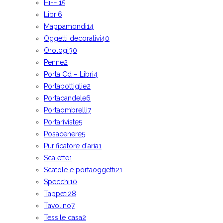
Hi-Fi
15
Libri
6
Mappamondi
14
Oggetti decorativi
40
Orologi
30
Penne
2
Porta Cd – Libri
4
Portabottiglie
2
Portacandele
6
Portaombrelli
7
Portariviste
5
Posacenere
5
Purificatore d'aria
1
Scalette
1
Scatole e portaoggetti
21
Specchi
10
Tappeti
28
Tavolino
7
Tessile casa
2