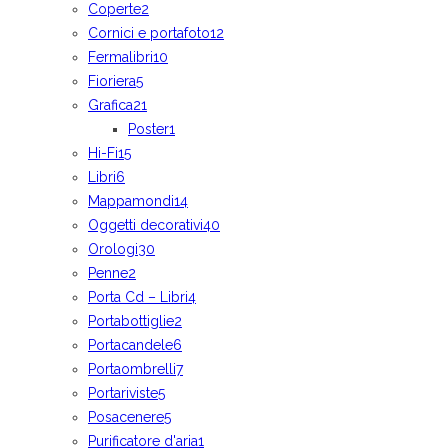
Coperte
2
Cornici e portafoto
12
Fermalibri
10
Fioriera
5
Grafica
21
Poster
1
Hi-Fi
15
Libri
6
Mappamondi
14
Oggetti decorativi
40
Orologi
30
Penne
2
Porta Cd – Libri
4
Portabottiglie
2
Portacandele
6
Portaombrelli
7
Portariviste
5
Posacenere
5
Purificatore d'aria
1