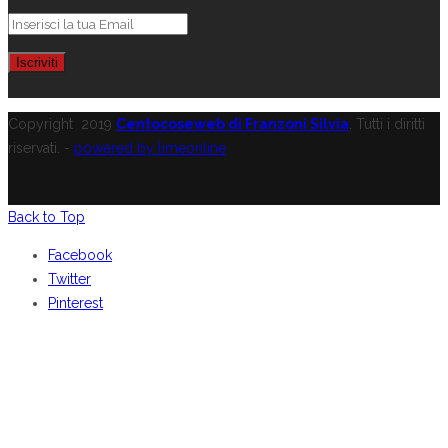
Copyright
2019
Centocoseweb di Franzoni Silvia
. Tutti i diritti
riservati. -
powered by limeonline
Back to Top
Facebook
Twitter
Pinterest