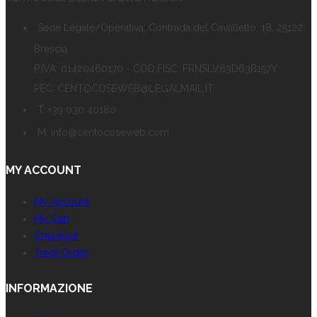
Sede Legale/Operativa: Contrada del Cavalletto, 18, 25122
Brescia
P.IVA: 01420460170 - COD.FISC: FRNSLV63D63B157Y
PEC: CENTOCOSEWEB@LEGALMAIL.IT
T: +39 030 40180
M: info@centocoseweb.com
MY ACCOUNT
My Account
My Cart
Checkout
Track Order
INFORMAZIONE