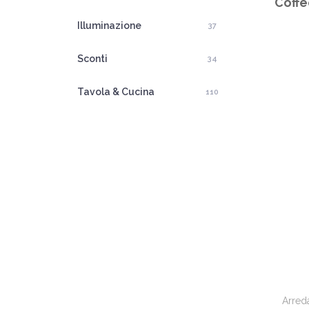
Coffe
Illuminazione
37
Sconti
34
Tavola & Cucina
110
Arred