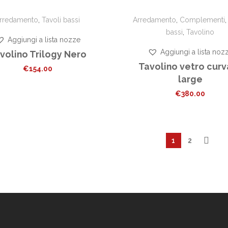
rredamento
,
Tavoli bassi
Arredamento
,
Complementi
bassi
,
Tavolino
Aggiungi a lista nozze
Aggiungi a lista noz
volino Trilogy Nero
Tavolino vetro cur
€
154.00
large
€
380.00
1
2