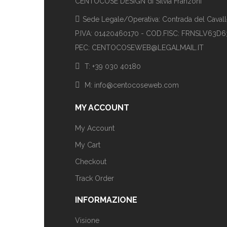
CENTOCOSE DESIGN di Silvia Franzoni
Sede Legale/Operativa: Contrada del Cavalle
P.IVA: 01420460170 - COD.FISC: FRNSLV63D
PEC: CENTOCOSEWEB@LEGALMAIL.IT
T: +39 030 40180
M: info@centocoseweb.com
MY ACCOUNT
My Account
My Cart
Checkout
Track Order
INFORMAZIONE
Visione