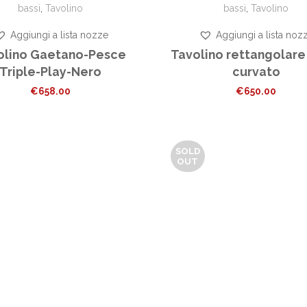
bassi
,
Tavolino
bassi
,
Tavolino
Aggiungi a lista nozze
Aggiungi a lista noz
olino Gaetano-Pesce
Tavolino rettangolare
Triple-Play-Nero
curvato
€
658.00
€
650.00
SOLD
OUT