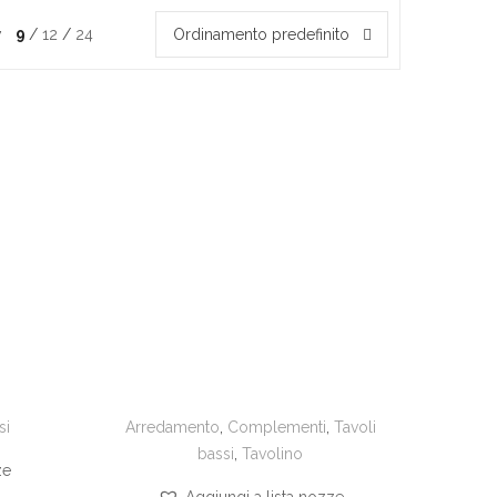
w
9
12
24
Ordinamento predefinito
Arredamento
,
Complementi
,
Tavoli
si
bassi
,
Tavolino
ze
Aggiungi a lista nozze