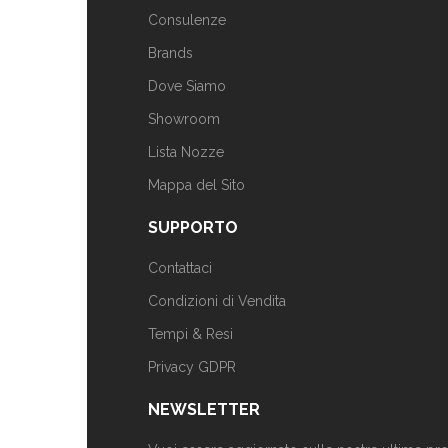
Consulenze
Brands
Dove Siamo
Showroom
Lista Nozze
Mappa del Sito
SUPPORTO
Contattaci
Condizioni di Vendita
Tempi & Resi
Privacy GDPR
NEWSLETTER