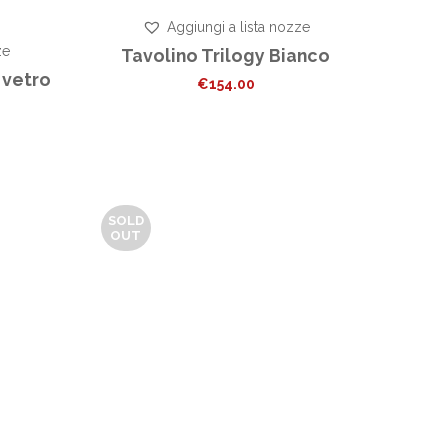
Aggiungi a lista nozze
ze
Tavolino Trilogy Bianco
 vetro
€
154.00
SOLD
OUT