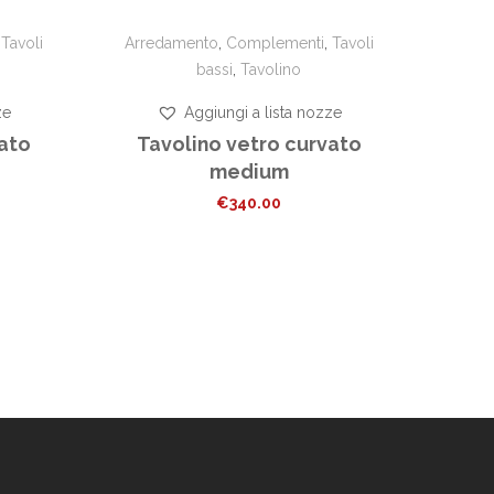
,
Tavoli
Arredamento
,
Complementi
,
Tavoli
bassi
,
Tavolino
ze
Aggiungi a lista nozze
vato
Tavolino vetro curvato
medium
€
340.00