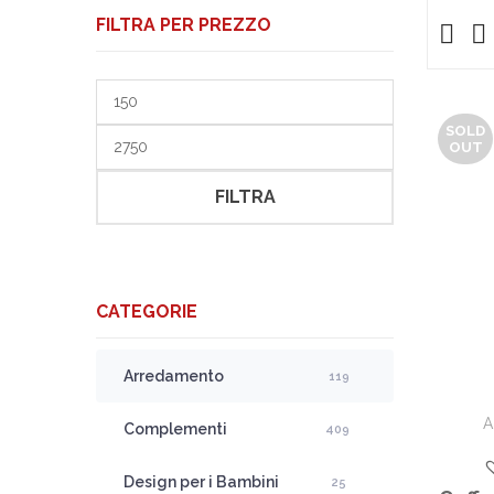
FILTRA PER PREZZO
Prezzo
Min
SOLD
Prezzo
OUT
Max
FILTRA
CATEGORIE
Arredamento
119
A
Complementi
409
Design per i Bambini
25