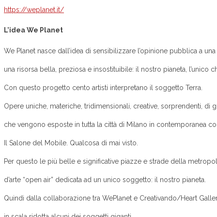
https://weplanet.it/
L’idea We Planet
We Planet nasce dall’idea di sensibilizzare l’opinione pubblica a un
una risorsa bella, preziosa e insostituibile: il nostro pianeta, l’unico
Con questo progetto cento artisti interpretano il soggetto Terra.
Opere uniche, materiche, tridimensionali, creative, sorprendenti, di
che vengono esposte in tutta la città di Milano in contemporanea co
Il Salone del Mobile. Qualcosa di mai visto.
Per questo le più belle e significative piazze e strade della metropo
d’arte “open air” dedicata ad un unico soggetto: il nostro pianeta.
Quindi dalla collaborazione tra WePlanet e Creativando/Heart Galler
in scala ridotta alcuni dei soggetti giganti.