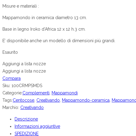
Misure e materiali :
Mappamondo in ceramica diametro 13 cm.
Base in legno Iroko d’Africa 12 x 12 h.3 cm.
E’ disponibile anche un modello di dimensioni più grandi.
Esaurito
Aggiungi a lista nozze
Aggiungi a lista nozze
Compara
Sku:
100CRMPSMDS
Categorie:
Complementi
,
Mappamondi
Tags:
Centocose
,
Creativando
,
Mappamondo-ceramica
,
Mappamond
Marchio:
Creativando
Descrizione
Informazioni aggiuntive
SPEDIZIONE