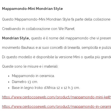
Mappamondo-Mini Mondrian Style
Questo Mappamondo-Mini Mondrian Style fa parte della collezione Il
Creativando in collaborazione con We Planet.
Mondrian Style,
questo è il nome del mappamondo che vi presentia
movimento Bauhaus e ai suoi concetti di linearità, semplicità e pulizi
Di questo modello è disponibile la versione Mini o quella più grand
Queste sono le misure e i materiali:
Mappamondo in ceramica.
Diametro 13 cm.
Base in legno Iroko d’Africa 12 x 12 h.3 cm.
https://www.centocoseweb.com/product/mappamondo-mini-keit
https://www.centocoseweb.com/product/mappamondo-in-ceramic