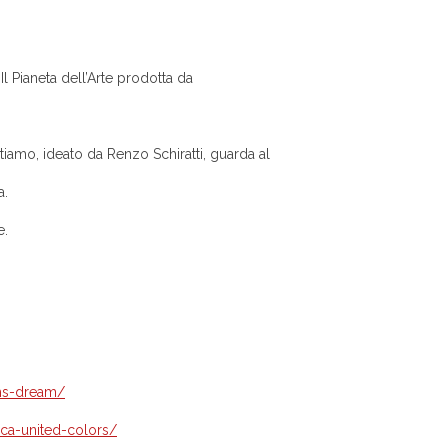
 Pianeta dell’Arte prodotta da
mo, ideato da Renzo Schiratti, guarda al
a.
e.
hs-dream/
a-united-colors/