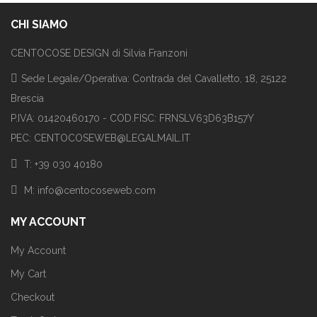
CHI SIAMO
CENTOCOSE DESIGN di Silvia Franzoni
Sede Legale/Operativa: Contrada del Cavalletto, 18, 25122
Brescia
P.IVA: 01420460170 - COD.FISC: FRNSLV63D63B157Y
PEC: CENTOCOSEWEB@LEGALMAIL.IT
T: +39 030 40180
M: info@centocoseweb.com
MY ACCOUNT
My Account
My Cart
Checkout