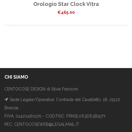
Orologio Star Clock Vitra
€
465.00
CHI SIAMO
CENTOCOSE DESIGN di Silvia Franzoni
Sede Legale/Operativa: Contrada del Cavalletto, 18, 25122
Brescia
P.IVA: 01420460170 - COD.FISC: FRNSLV63D63B157Y
PEC: CENTOCOSEWEB@LEGALMAIL.IT