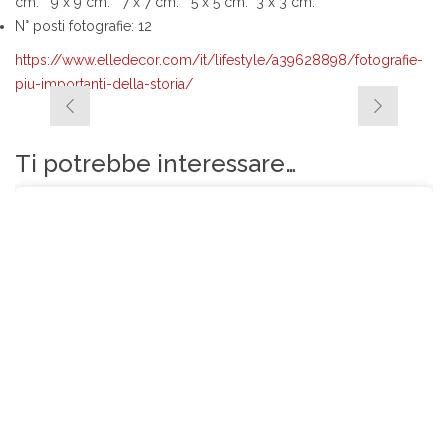
cm. 9 x 9 cm. 7 x 7 cm. 5 x 5 cm. 3 x 3 cm.
N° posti fotografie: 12
https://www.elledecor.com/it/lifestyle/a39628898/fotografie-
piu-importanti-della-storia/
Ti potrebbe interessare…