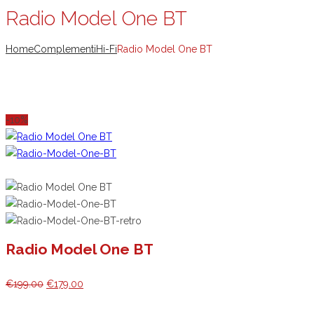
Radio Model One BT
Home
Complementi
Hi-Fi
Radio Model One BT
-10%
Radio Model One BT
Il
Il
€
199.00
€
179.00
prezzo
prezzo