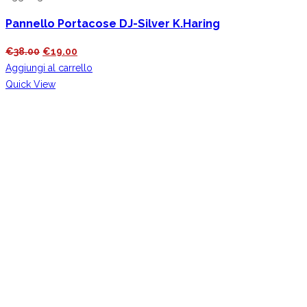
Pannello Portacose DJ-Silver K.Haring
Il
Il
€
38.00
€
19.00
prezzo
prezzo
Aggiungi al carrello
originale
attuale
Quick View
era:
è:
€38.00.
€19.00.