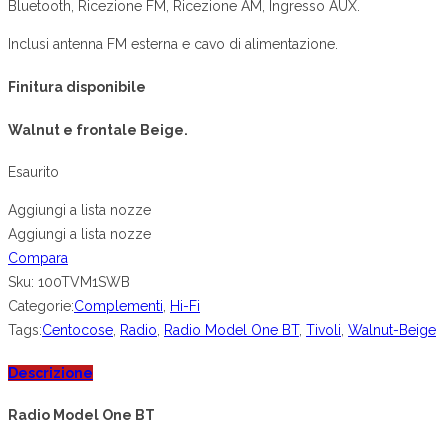
originale
attuale
Bluetooth, Ricezione FM, Ricezione AM, Ingresso AUX.
era:
è:
Inclusi antenna FM esterna e cavo di alimentazione.
€199.00.
€179.00.
Finitura disponibile
Walnut e frontale Beige.
Esaurito
Aggiungi a lista nozze
Aggiungi a lista nozze
Compara
Sku:
100TVM1SWB
Categorie:
Complementi
,
Hi-Fi
Tags:
Centocose
,
Radio
,
Radio Model One BT
,
Tivoli
,
Walnut-Beige
Descrizione
Radio Model One BT