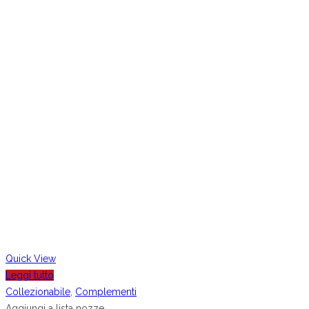
Quick View
Leggi tutto
Collezionabile
,
Complementi
Aggiungi a lista nozze