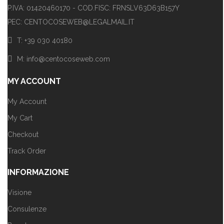
P.IVA: 01420460170 - COD.FISC: FRNSLV63D63B157Y
PEC: CENTOCOSEWEB@LEGALMAIL.IT
T: +39 030 40180
M: info@centocoseweb.com
MY ACCOUNT
My Account
My Cart
Checkout
Track Order
INFORMAZIONE
Visione
Consulenze