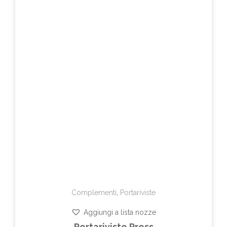
Complementi
,
Portariviste
Aggiungi a lista nozze
Portariviste Press