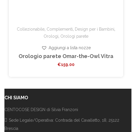
Collezionabile
,
Complementi
,
Design per i Bambini
,
Orologi
,
Orologi parete
Aggiungi a lista nozze
Orologio parete Omar-the-Owl Vitra
€
159.00
CHI SIAMO
CENTOCOSE DESIGN di Silvia Franzoni
Sede Legale/Operativa: Contrada del Cavalletto, 18, 25122
Brescia