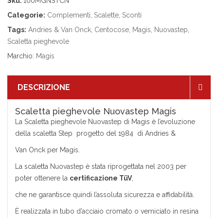
Sku:
100MGNSTCN
Categorie:
Complementi
,
Scalette
,
Sconti
Tags:
Andries & Van Onck
,
Centocose
,
Magis
,
Nuovastep
,
Scaletta pieghevole
Marchio:
Magis
DESCRIZIONE
Scaletta pieghevole Nuovastep Magis
La Scaletta pieghevole Nuovastep di Magis è l’evoluzione
della scaletta Step progetto del 1984 di Andries &
Van Onck per Magis.
La scaletta Nuovastep è stata riprogettata nel 2003 per
poter ottenere la
certificazione TüV
,
che ne garantisce quindi l’assoluta sicurezza e affidabilità.
È realizzata in tubo d’acciaio cromato o verniciato in resina