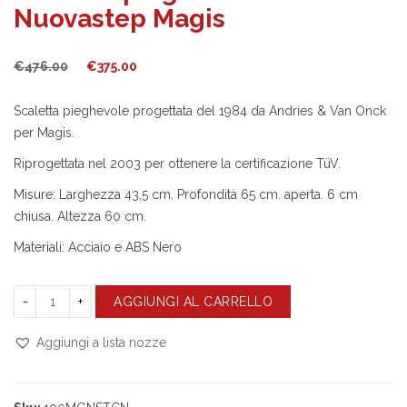
Nuovastep Magis
Il
Il
€
476.00
€
375.00
prezzo
prezzo
originale
attuale
Scaletta pieghevole progettata del 1984 da Andries & Van Onck
era:
è:
per Magis.
€476.00.
€375.00.
Riprogettata nel 2003 per ottenere la certificazione TüV.
Misure: Larghezza 43,5 cm. Profondità 65 cm. aperta. 6 cm
chiusa. Altezza 60 cm.
Materiali: Acciaio e ABS Nero
AGGIUNGI AL CARRELLO
Aggiungi a lista nozze
Compara