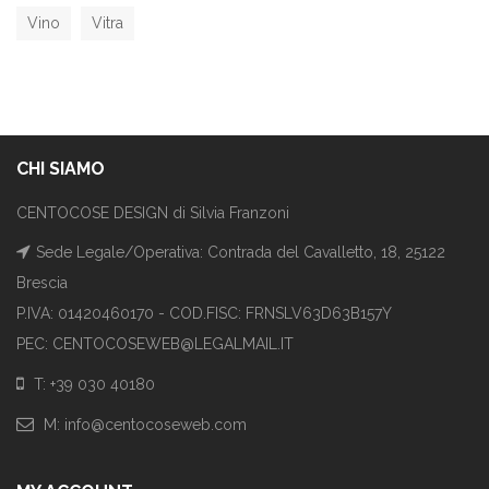
Vino
Vitra
CHI SIAMO
CENTOCOSE DESIGN di Silvia Franzoni
Sede Legale/Operativa: Contrada del Cavalletto, 18, 25122
Brescia
P.IVA: 01420460170 - COD.FISC: FRNSLV63D63B157Y
PEC: CENTOCOSEWEB@LEGALMAIL.IT
T: +39 030 40180
M: info@centocoseweb.com