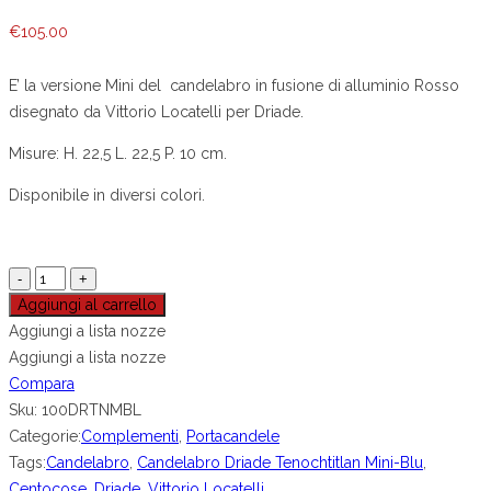
€
105.00
E’ la versione Mini del candelabro in fusione di alluminio Rosso
disegnato da Vittorio Locatelli per Driade.
Misure: H. 22,5 L. 22,5 P. 10 cm.
Disponibile in diversi colori.
Aggiungi al carrello
Aggiungi a lista nozze
Aggiungi a lista nozze
Compara
Sku:
100DRTNMBL
Categorie:
Complementi
,
Portacandele
Tags:
Candelabro
,
Candelabro Driade Tenochtitlan Mini-Blu
,
Centocose
,
Driade
,
Vittorio Locatelli