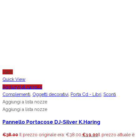
-50%
Quick View
Aggiungi al carrello
Complementi
,
Oggetti decorativi
,
Porta Cd - Libri
,
Sconti
Aggiungi a lista nozze
Aggiungi a lista nozze
Pannello Portacose DJ-Silver K.Haring
€
38.00
Il prezzo originale era: €38.00.
€
19.00
Il prezzo attuale è: