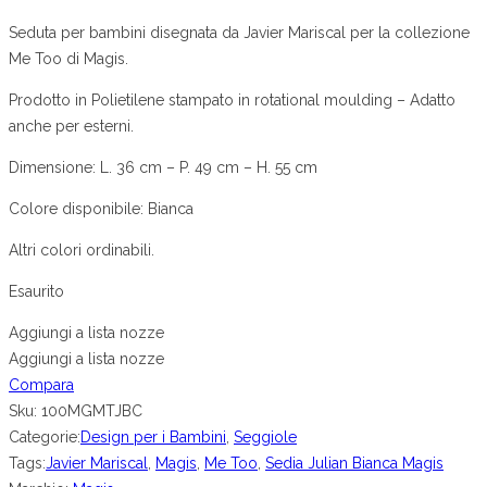
Seduta per bambini disegnata da Javier Mariscal per la collezione
Me Too di Magis.
Prodotto in Polietilene stampato in rotational moulding – Adatto
anche per esterni.
Dimensione: L. 36 cm – P. 49 cm – H. 55 cm
Colore disponibile: Bianca
Altri colori ordinabili.
Esaurito
Aggiungi a lista nozze
Aggiungi a lista nozze
Compara
Sku:
100MGMTJBC
Categorie:
Design per i Bambini
,
Seggiole
Tags:
Javier Mariscal
,
Magis
,
Me Too
,
Sedia Julian Bianca Magis