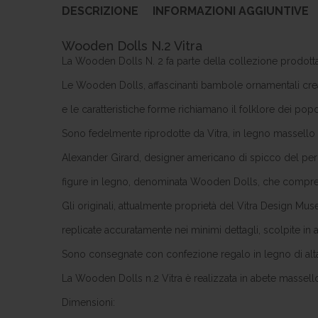
DESCRIZIONE
INFORMAZIONI AGGIUNTIVE
Wooden Dolls N.2 Vitra
La Wooden Dolls N. 2 fa parte della collezione prodotta
Le Wooden Dolls, affascinanti bambole ornamentali creat
e le caratteristiche forme richiamano il folklore dei popol
Sono fedelmente riprodotte da Vitra, in legno massello 
Alexander Girard, designer america­no di spicco del pe
figure in legno, denominata Wooden Dolls, che comprende
Gli originali, attualmente proprietà del Vitra Design Mus
replicate accuratamente nei minimi dettagli, scolpite in
Sono consegnate con confezione regalo in legno di alta 
La Wooden Dolls n.2 Vitra è realizzata in abete massell
Dimensioni: