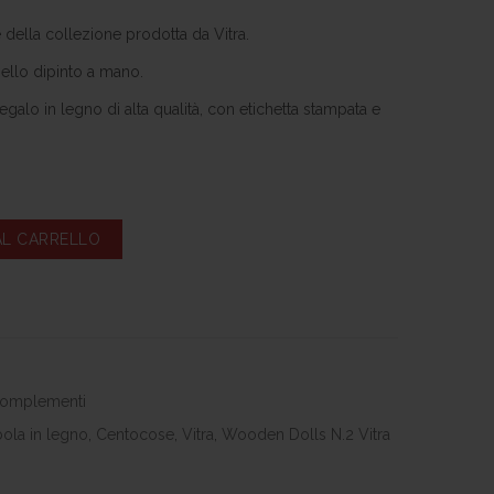
della collezione prodotta da Vitra.
ello dipinto a mano.
alo in legno di alta qualità, con etichetta stampata e
AL CARRELLO
Compara
omplementi
ola in legno
,
Centocose
,
Vitra
,
Wooden Dolls N.2 Vitra