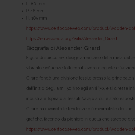
L. 80 mm
P. 46 mm
H. 185 mm
https://www.centocoseweb.com/product/wooden-doll
https://en.wikipedia.org/wiki/Alexander_Girard
Biografia di Alexander Girard
Figura di spicco nel design americano della metà del s
vibranti e influenze folk con il lavoro elegante e funzi
Girard fondò una divisione tessile presso la principale s
dall’inizio degli anni ’50 fino agli anni ’70, e si diresse i
industriale. Ispirato ai tessuti Navajo a cui è stato espost
Girard ha ravvivato le tendenze più minimaliste dei suoi
grafiche, facendo da pioniere in quella che sarebbe dive
https://www.centocoseweb.com/product/wooden-doll-