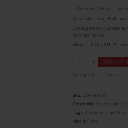
La Wooden Dolls N. 2 fa parte 
Sono realizzate in Abete mass
Consegnate con confezione reg
brochu­re inclusa.
Misura: L. 80 P. 46 H. 185 mm.
AGGIUNGI 
Aggiungi a lista nozze
Sku:
100VTRWD2
Categorie:
Collezionabile
,
C
Tags:
Alexander Girard
,
Bamb
Marchio:
Vitra