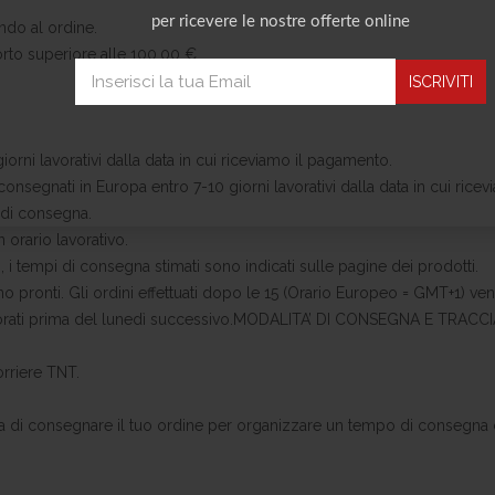
per ricevere le nostre offerte online
ndo al ordine.
porto superiore alle 100,00 €.
 giorni lavorativi dalla data in cui riceviamo il pagamento.
onsegnati in Europa entro 7-10 giorni lavorativi dalla data in cui rice
i di consegna.
orario lavorativo.
, i tempi di consegna stimati sono indicati sulle pagine dei prodotti.
ono pronti. Gli ordini effettuati dopo le 15 (Orario Europeo = GMT+1) ve
aborati prima del lunedì successivo.MODALITA’ DI CONSEGNA E TRACCIA
orriere TNT.
ima di consegnare il tuo ordine per organizzare un tempo di consegna 