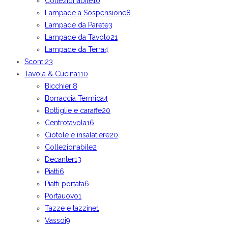
Collezionabile
10
Lampade a Sospensione
8
Lampade da Parete
3
Lampade da Tavolo
21
Lampade da Terra
4
Sconti
23
Tavola & Cucina
110
Bicchieri
8
Borraccia Termica
4
Bottiglie e caraffe
20
Centrotavola
16
Ciotole e insalatiere
20
Collezionabile
2
Decanter
13
Piatti
6
Piatti portata
6
Portauovo
1
Tazze e tazzine
1
Vassoi
9