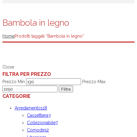
Bambola in legno
Home
Prodotti taggati “Bambola in legno”
Close
FILTRA PER PREZZO
Prezzo Min
Prezzo Max
Filtra
CATEGORIE
Arredamento
118
Cassettiera
3
Collezionabile
7
Comodini
2