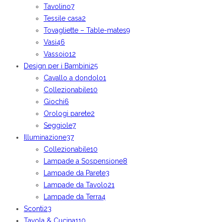
Tavolino
7
Tessile casa
2
Tovagliette – Table-mates
9
Vasi
46
Vassoio
12
Design per i Bambini
25
Cavallo a dondolo
1
Collezionabile
10
Giochi
6
Orologi parete
2
Seggiole
7
Illuminazione
37
Collezionabile
10
Lampade a Sospensione
8
Lampade da Parete
3
Lampade da Tavolo
21
Lampade da Terra
4
Sconti
23
Tavola & Cucina
110