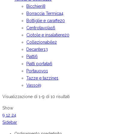
Bicchieri
8
Borraccia Termica
4
Bottiglie e caraffe
20
Centrotavola
16
Ciotole e insalatiere
20
Collezionabile
2
Decanter
13
Piatti
6
Piatti portata
6
Portauovo
1
Tazze e tazzine
1
Vassoi
9
Visualizzazione di 1-9 di 10 risultati
Show
9
12
24
Sidebar
Ordinamento predefinito