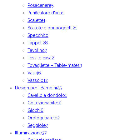
Posacenere
5
Purificatore d'aria
1
Scalette
1
Scatole e portaoggetti
21
Specchi
10
Tappeti
28
Tavolino
7
Tessile casa
2
Tovagliette – Table-mates
9
Vasi
46
Vassoio
12
Design per i Bambini
25
Cavallo a dondolo
1
Collezionabile
10
Giochi
6
Orologi parete
2
Seggiole
7
Illuminazione
37