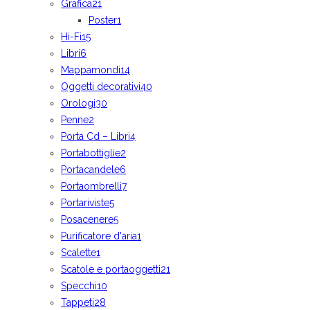
Grafica
21
Poster
1
Hi-Fi
15
Libri
6
Mappamondi
14
Oggetti decorativi
40
Orologi
30
Penne
2
Porta Cd – Libri
4
Portabottiglie
2
Portacandele
6
Portaombrelli
7
Portariviste
5
Posacenere
5
Purificatore d'aria
1
Scalette
1
Scatole e portaoggetti
21
Specchi
10
Tappeti
28