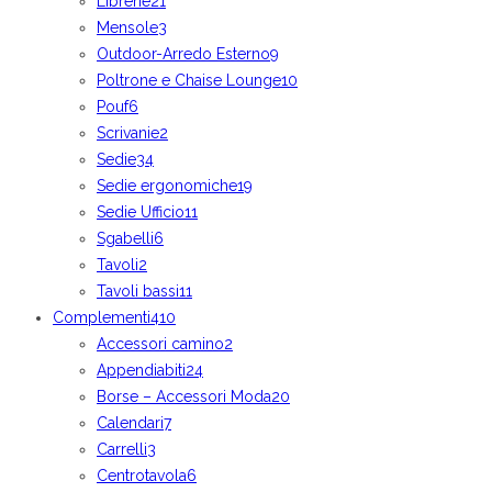
Librerie
21
Mensole
3
Outdoor-Arredo Esterno
9
Poltrone e Chaise Lounge
10
Pouf
6
Scrivanie
2
Sedie
34
Sedie ergonomiche
19
Sedie Ufficio
11
Sgabelli
6
Tavoli
2
Tavoli bassi
11
Complementi
410
Accessori camino
2
Appendiabiti
24
Borse – Accessori Moda
20
Calendari
7
Carrelli
3
Centrotavola
6