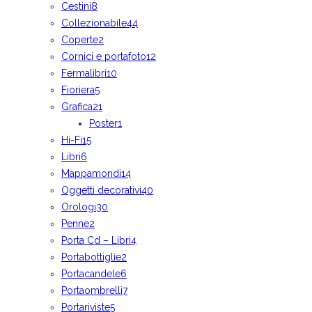
Cestini
8
Collezionabile
44
Coperte
2
Cornici e portafoto
12
Fermalibri
10
Fioriera
5
Grafica
21
Poster
1
Hi-Fi
15
Libri
6
Mappamondi
14
Oggetti decorativi
40
Orologi
30
Penne
2
Porta Cd – Libri
4
Portabottiglie
2
Portacandele
6
Portaombrelli
7
Portariviste
5