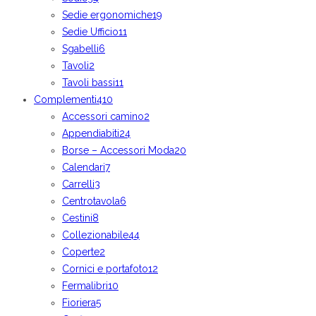
Sedie ergonomiche
19
Sedie Ufficio
11
Sgabelli
6
Tavoli
2
Tavoli bassi
11
Complementi
410
Accessori camino
2
Appendiabiti
24
Borse – Accessori Moda
20
Calendari
7
Carrelli
3
Centrotavola
6
Cestini
8
Collezionabile
44
Coperte
2
Cornici e portafoto
12
Fermalibri
10
Fioriera
5