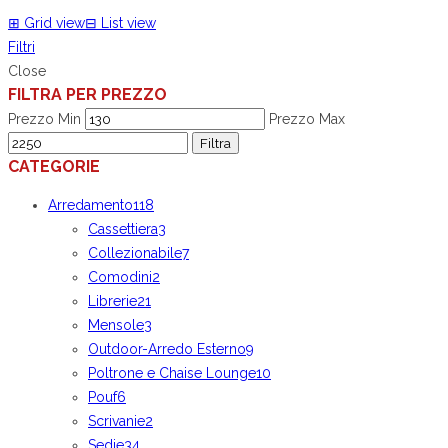
⊞
Grid view
⊟
List view
Filtri
Close
FILTRA PER PREZZO
Prezzo Min
Prezzo Max
Filtra
CATEGORIE
Arredamento
118
Cassettiera
3
Collezionabile
7
Comodini
2
Librerie
21
Mensole
3
Outdoor-Arredo Esterno
9
Poltrone e Chaise Lounge
10
Pouf
6
Scrivanie
2
Sedie
34