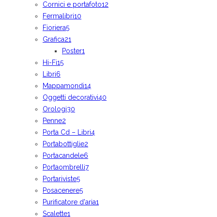
Cornici e portafoto
12
Fermalibri
10
Fioriera
5
Grafica
21
Poster
1
Hi-Fi
15
Libri
6
Mappamondi
14
Oggetti decorativi
40
Orologi
30
Penne
2
Porta Cd – Libri
4
Portabottiglie
2
Portacandele
6
Portaombrelli
7
Portariviste
5
Posacenere
5
Purificatore d'aria
1
Scalette
1