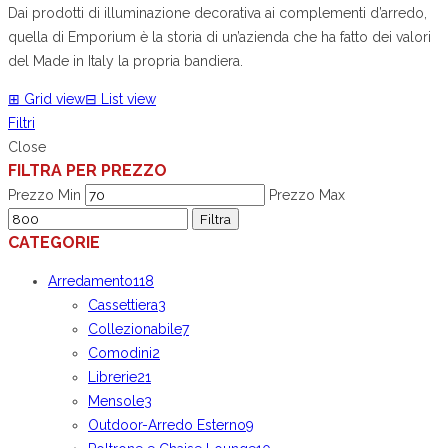
Dai prodotti di illuminazione decorativa ai complementi d’arredo,
quella di Emporium è la storia di un’azienda che ha fatto dei valori
del Made in Italy la propria bandiera.
⊞
Grid view
⊟
List view
Filtri
Close
FILTRA PER PREZZO
Prezzo Min
Prezzo Max
Filtra
CATEGORIE
Arredamento
118
Cassettiera
3
Collezionabile
7
Comodini
2
Librerie
21
Mensole
3
Outdoor-Arredo Esterno
9