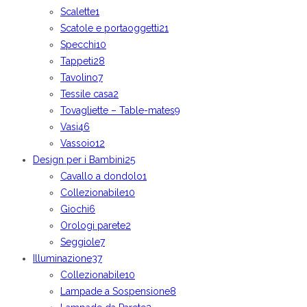
Scalette
1
Scatole e portaoggetti
21
Specchi
10
Tappeti
28
Tavolino
7
Tessile casa
2
Tovagliette – Table-mates
9
Vasi
46
Vassoio
12
Design per i Bambini
25
Cavallo a dondolo
1
Collezionabile
10
Giochi
6
Orologi parete
2
Seggiole
7
Illuminazione
37
Collezionabile
10
Lampade a Sospensione
8