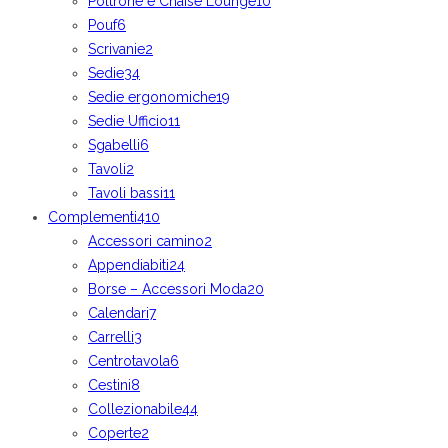
Poltrone e Chaise Lounge
10
Pouf
6
Scrivanie
2
Sedie
34
Sedie ergonomiche
19
Sedie Ufficio
11
Sgabelli
6
Tavoli
2
Tavoli bassi
11
Complementi
410
Accessori camino
2
Appendiabiti
24
Borse – Accessori Moda
20
Calendari
7
Carrelli
3
Centrotavola
6
Cestini
8
Collezionabile
44
Coperte
2