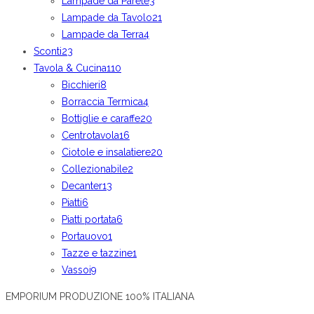
Lampade da Parete
3
Lampade da Tavolo
21
Lampade da Terra
4
Sconti
23
Tavola & Cucina
110
Bicchieri
8
Borraccia Termica
4
Bottiglie e caraffe
20
Centrotavola
16
Ciotole e insalatiere
20
Collezionabile
2
Decanter
13
Piatti
6
Piatti portata
6
Portauovo
1
Tazze e tazzine
1
Vassoi
9
EMPORIUM PRODUZIONE 100% ITALIANA