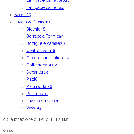
Lampade da Tavolo
21
Lampade da Terra
4
Sconti
23
Tavola & Cucina
110
Bicchieri
8
Borraccia Termica
4
Bottiglie e caraffe
20
Centrotavola
16
Ciotole e insalatiere
20
Collezionabile
2
Decanter
13
Piatti
6
Piatti portata
6
Portauovo
1
Tazze e tazzine
1
Vassoi
9
Visualizzazione di 1-9 di 13 risultati
Show