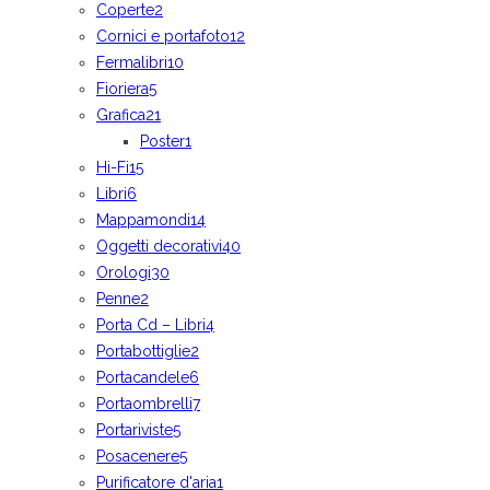
Coperte
2
Cornici e portafoto
12
Fermalibri
10
Fioriera
5
Grafica
21
Poster
1
Hi-Fi
15
Libri
6
Mappamondi
14
Oggetti decorativi
40
Orologi
30
Penne
2
Porta Cd – Libri
4
Portabottiglie
2
Portacandele
6
Portaombrelli
7
Portariviste
5
Posacenere
5
Purificatore d'aria
1