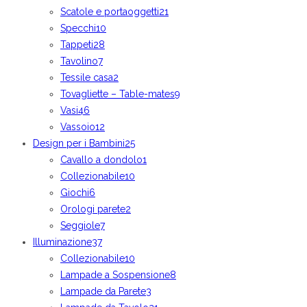
Scatole e portaoggetti
21
Specchi
10
Tappeti
28
Tavolino
7
Tessile casa
2
Tovagliette – Table-mates
9
Vasi
46
Vassoio
12
Design per i Bambini
25
Cavallo a dondolo
1
Collezionabile
10
Giochi
6
Orologi parete
2
Seggiole
7
Illuminazione
37
Collezionabile
10
Lampade a Sospensione
8
Lampade da Parete
3