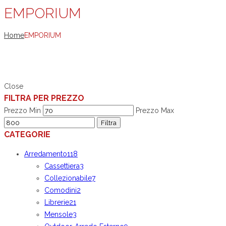
EMPORIUM
Home
EMPORIUM
Close
FILTRA PER PREZZO
Prezzo Min
Prezzo Max
Filtra
CATEGORIE
Arredamento
118
Cassettiera
3
Collezionabile
7
Comodini
2
Librerie
21
Mensole
3