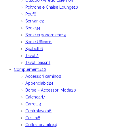
Outdoor-Arredo Esterno
9
Poltrone e Chaise Lounge
10
Pouf
6
Scrivanie
2
Sedie
34
Sedie ergonomiche
19
Sedie Ufficio
11
Sgabelli
6
Tavoli
2
Tavoli bassi
11
Complementi
410
Accessori camino
2
Appendiabiti
24
Borse – Accessori Moda
20
Calendari
7
Carrelli
3
Centrotavola
6
Cestini
8
Collezionabile
44