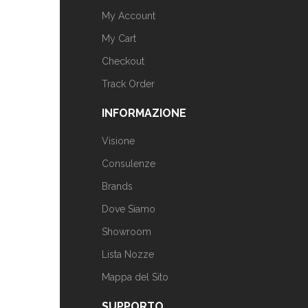
My Account
My Cart
Checkout
Track Order
INFORMAZIONE
Visione
Consulenze
Brands
Dove Siamo
Showroom
Lista Nozze
Mappa del Sito
SUPPORTO