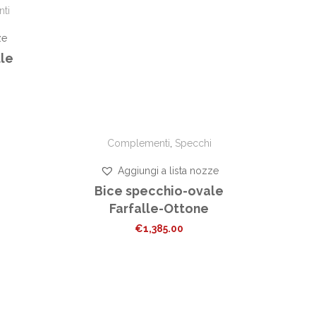
ti
ze
lle
Complementi
,
Specchi
Aggiungi a lista nozze
Bice specchio-ovale
Farfalle-Ottone
€
1,385.00