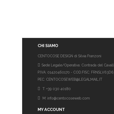
CHI SIAMO
CENTOCOSE DESIGN di Silvia Franzoni
Sede Legale/Operativa: Contrada del Cavalle
P.IVA: 01420460170 - COD.FISC: FRNSLV63D
PEC: CENTOCOSEWEB@LEGALMAIL.IT
T: +39 030 40180
M: info@centocoseweb.com
MY ACCOUNT