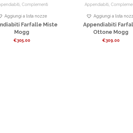
pendiabiti
,
Complementi
Appendiabiti
,
Complemen
Aggiungi a lista nozze
Aggiungi a lista noz
diabiti Farfalle Miste
Appendiabiti Farfa
Mogg
Ottone Mogg
€
305.00
€
309.00