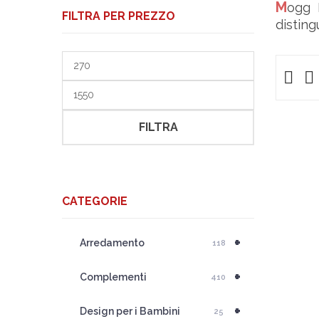
Mogg E’ un marchio che ha conquistato il cuore degli appassionati di arredo di design. L’azienda si
FILTRA PER PREZZO
disting
Prezzo
Min
Prezzo
Max
FILTRA
CATEGORIE
+
Arredamento
118
+
Complementi
410
+
Design per i Bambini
25