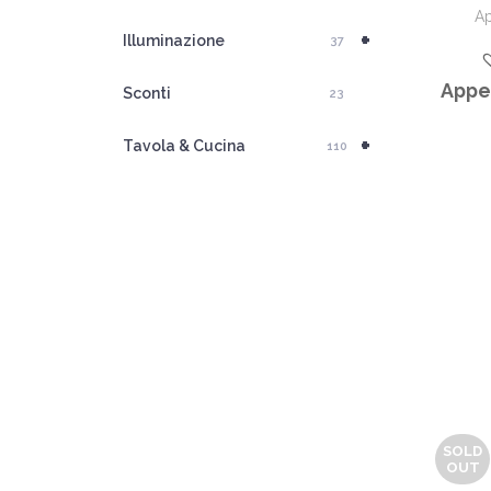
Ap
+
Illuminazione
37
Appen
Sconti
23
+
Tavola & Cucina
110
SOLD
OUT