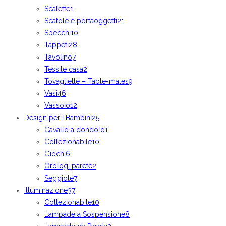
Scalette
1
Scatole e portaoggetti
21
Specchi
10
Tappeti
28
Tavolino
7
Tessile casa
2
Tovagliette – Table-mates
9
Vasi
46
Vassoio
12
Design per i Bambini
25
Cavallo a dondolo
1
Collezionabile
10
Giochi
6
Orologi parete
2
Seggiole
7
Illuminazione
37
Collezionabile
10
Lampade a Sospensione
8