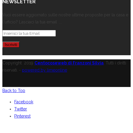
NEWSLETTER
Vuoi essere aggiornato sulle nostre ultime proposte per la casa e
l'ufficio? Lasciaci la tua email ...
Copyright
2019
Centocoseweb di Franzoni Silvia
. Tutti i diritti
riservati. -
powered by limeonline
Back to Top
Facebook
Twitter
Pinterest