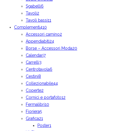
Sgabelli
6
Tavoli
2
Tavoli bassi
11
Complementi
410
Accessori camino
2
Appendiabiti
24
Borse – Accessori Moda
20
Calendari
7
Carrelli
3
Centrotavola
6
Cestini
8
Collezionabile
44
Coperte
2
Cornici e portafoto
12
Fermalibri
10
Fioriera
5
Grafica
21
Poster
1