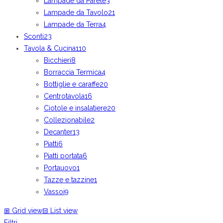
Lampade da Parete
3
Lampade da Tavolo
21
Lampade da Terra
4
Sconti
23
Tavola & Cucina
110
Bicchieri
8
Borraccia Termica
4
Bottiglie e caraffe
20
Centrotavola
16
Ciotole e insalatiere
20
Collezionabile
2
Decanter
13
Piatti
6
Piatti portata
6
Portauovo
1
Tazze e tazzine
1
Vassoi
9
⊞
Grid view
⊟
List view
Filtri