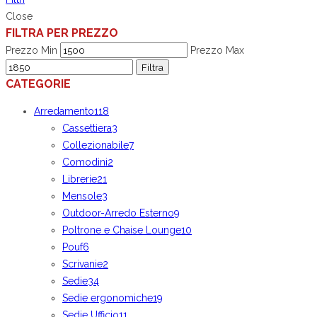
Close
FILTRA PER PREZZO
Prezzo Min
Prezzo Max
Filtra
CATEGORIE
Arredamento
118
Cassettiera
3
Collezionabile
7
Comodini
2
Librerie
21
Mensole
3
Outdoor-Arredo Esterno
9
Poltrone e Chaise Lounge
10
Pouf
6
Scrivanie
2
Sedie
34
Sedie ergonomiche
19
Sedie Ufficio
11