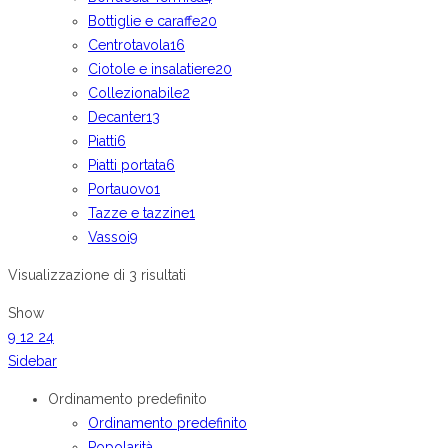
Bottiglie e caraffe
20
Centrotavola
16
Ciotole e insalatiere
20
Collezionabile
2
Decanter
13
Piatti
6
Piatti portata
6
Portauovo
1
Tazze e tazzine
1
Vassoi
9
Visualizzazione di 3 risultati
Show
9
12
24
Sidebar
Ordinamento predefinito
Ordinamento predefinito
Popolarità