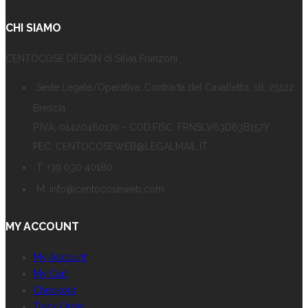
CHI SIAMO
CENTOCOSE DESIGN di Silvia Franzoni
Sede Legale/Operativa: Contrada del Cavalletto, 18, 25122
Brescia
P.IVA: 01420460170 - COD.FISC: FRNSLV63D63B157Y
PEC: CENTOCOSEWEB@LEGALMAIL.IT
T: +39 030 40180
M: info@centocoseweb.com
MY ACCOUNT
My Account
My Cart
Checkout
Track Order