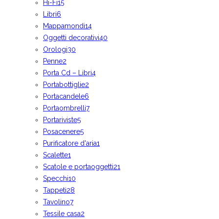
Hi-Fi
15
Libri
6
Mappamondi
14
Oggetti decorativi
40
Orologi
30
Penne
2
Porta Cd – Libri
4
Portabottiglie
2
Portacandele
6
Portaombrelli
7
Portariviste
5
Posacenere
5
Purificatore d'aria
1
Scalette
1
Scatole e portaoggetti
21
Specchi
10
Tappeti
28
Tavolino
7
Tessile casa
2