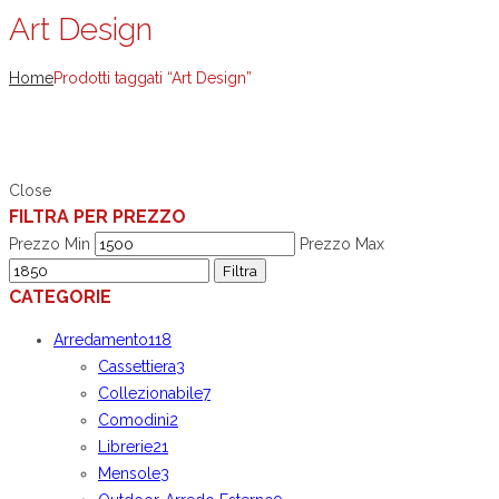
Art Design
Home
Prodotti taggati “Art Design”
Close
FILTRA PER PREZZO
Prezzo Min
Prezzo Max
Filtra
CATEGORIE
Arredamento
118
Cassettiera
3
Collezionabile
7
Comodini
2
Librerie
21
Mensole
3