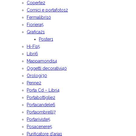
Coperte
2
Cornici e portafoto
12
Fermalibri
10
Fioriera
5
Grafica
21
Poster
1
Hi-Fi
15
Libri
6
Mappamondi
14
Oggetti decorativi
40
Orologi
30
Penne
2
Porta Cd – Libri
4
Portabottiglie
2
Portacandele
6
Portaombrelli
7
Portariviste
5
Posacenere
5
Purificatore d'aria
1