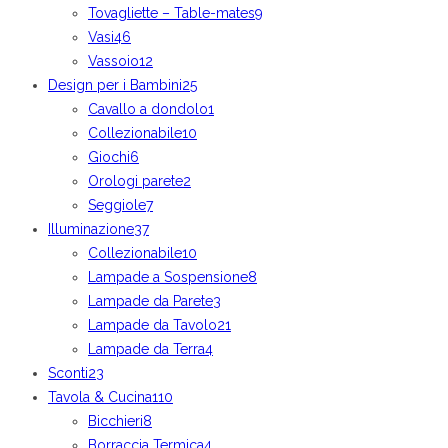
Tovagliette – Table-mates
9
Vasi
46
Vassoio
12
Design per i Bambini
25
Cavallo a dondolo
1
Collezionabile
10
Giochi
6
Orologi parete
2
Seggiole
7
Illuminazione
37
Collezionabile
10
Lampade a Sospensione
8
Lampade da Parete
3
Lampade da Tavolo
21
Lampade da Terra
4
Sconti
23
Tavola & Cucina
110
Bicchieri
8
Borraccia Termica
4