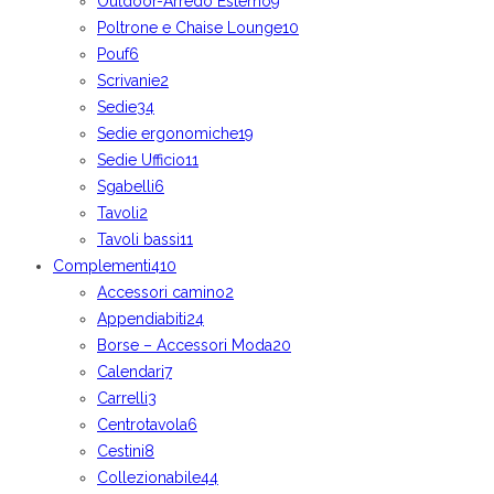
Outdoor-Arredo Esterno
9
Poltrone e Chaise Lounge
10
Pouf
6
Scrivanie
2
Sedie
34
Sedie ergonomiche
19
Sedie Ufficio
11
Sgabelli
6
Tavoli
2
Tavoli bassi
11
Complementi
410
Accessori camino
2
Appendiabiti
24
Borse – Accessori Moda
20
Calendari
7
Carrelli
3
Centrotavola
6
Cestini
8
Collezionabile
44