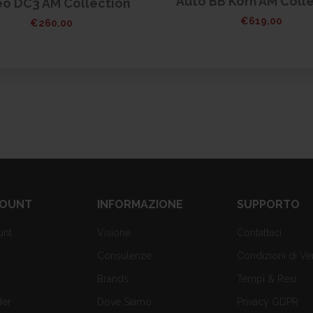
Auto BB Korn AM Coll
eo DC3 AM Collection
€
619.00
€
260.00
COUNT
INFORMAZIONE
SUPPORTO
unt
Visione
Contattaci
Consulenze
Condizioni di Ve
t
Brands
Tempi & Resi
der
Dove Siamo
Privacy GDPR