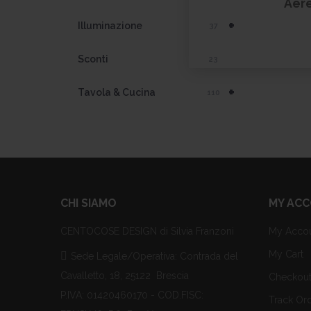
Aer
+
Illuminazione
37
Sconti
23
+
Tavola & Cucina
110
CHI SIAMO
MY AC
CENTOCOSE DESIGN di Silvia Franzoni
My Acco
My Cart
Sede Legale/Operativa: Contrada del
Cavalletto, 18, 25122 Brescia
Checkou
P.IVA: 01420460170 - COD.FISC:
Track Or