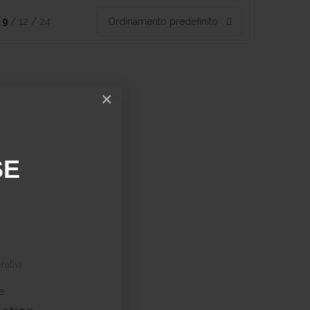
9
12
24
Ordinamento predefinito
×
SE
ativi
e