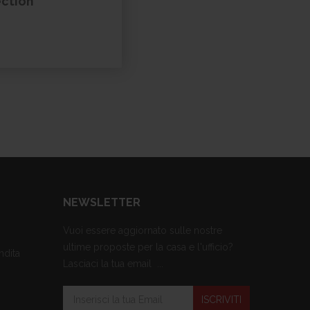
ection
NEWSLETTER
Vuoi essere aggiornato sulle nostre
ultime proposte per la casa e l'ufficio?
ndita
Lasciaci la tua email ...