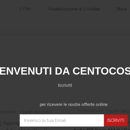
Filtri
Visualizzazione di 2 risultati
Show
ENVENUTI DA CENTOCO
Iscriviti
per ricevere le nostre offerte online
Complementi
,
Oggetti decor
plementi
,
Oggetti decorativi
Aggiungi a lista nozz
Aggiungi a lista nozze