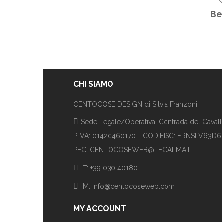
Be
CHI SIAMO
CENTOCOSE DESIGN di Silvia Franzoni
Sede Legale/Operativa: Contrada del Cavalle
P.IVA: 01420460170 - COD.FISC: FRNSLV63D
PEC: CENTOCOSEWEB@LEGALMAIL.IT
T: +39 030 40180
M: info@centocoseweb.com
MY ACCOUNT