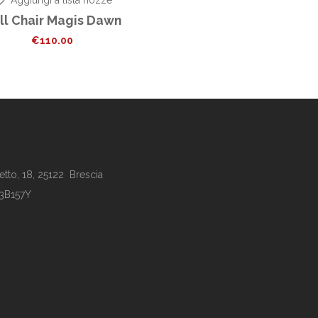
ll Chair Magis Dawn
€
110.00
tto, 18, 25122 Brescia
63B157Y