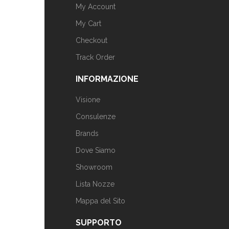
My Account
My Cart
Checkout
Track Order
INFORMAZIONE
Visione
Consulenze
Brands
Dove Siamo
Showroom
Lista Nozze
Mappa del Sito
SUPPORTO