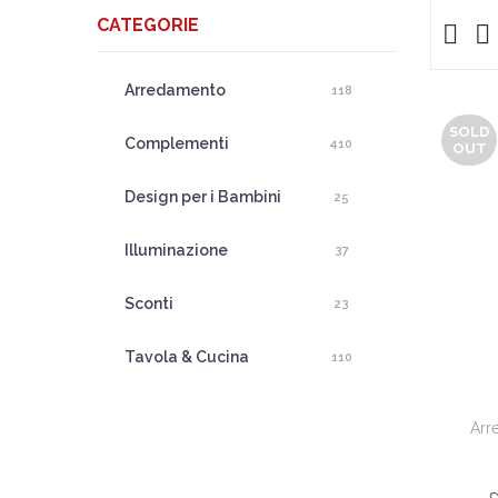
CATEGORIE
Arredamento
118
SOLD
Complementi
410
OUT
Design per i Bambini
25
Illuminazione
37
Sconti
23
Tavola & Cucina
110
Arr