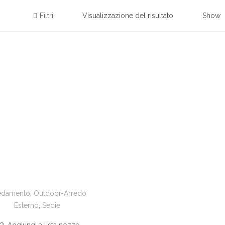
Filtri
Visualizzazione del risultato
Show
edamento
,
Outdoor-Arredo
Esterno
,
Sedie
Aggiungi a lista nozze