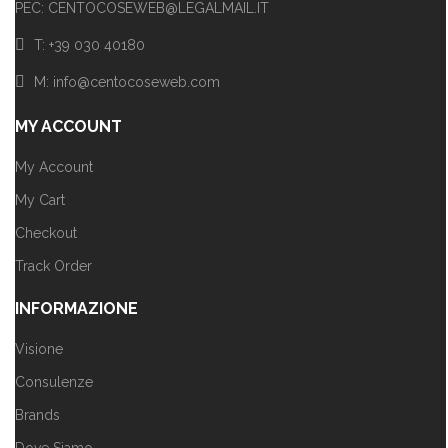
PEC: CENTOCOSEWEB@LEGALMAIL.IT
T: +39 030 40180
M: info@centocoseweb.com
MY ACCOUNT
My Account
My Cart
Checkout
Track Order
INFORMAZIONE
Visione
Consulenze
Brands