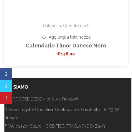
Calendari
,
Complementi
Aggiungi a lista nozze
Calendario Timor Danese Nero
€
146.00
CHI SIAMO
CENTOCOSE DESIGN di Silvia Franzoni
Sede Legale/Operativa: Contrada del Cavalletto, 18, 25122
Brescia
P.IVA: 01420460170 - COD.FISC: FRNSLV63D63B157Y