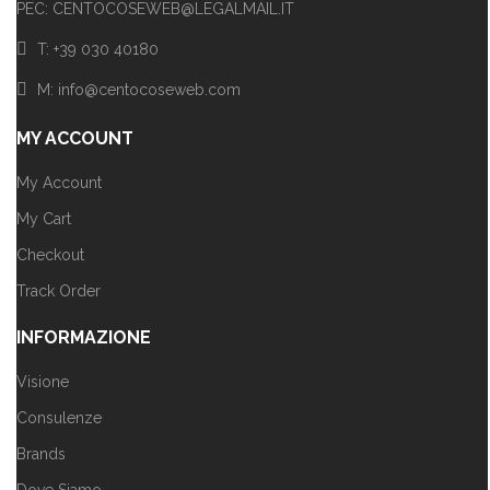
PEC: CENTOCOSEWEB@LEGALMAIL.IT
T: +39 030 40180
M: info@centocoseweb.com
MY ACCOUNT
My Account
My Cart
Checkout
Track Order
INFORMAZIONE
Visione
Consulenze
Brands