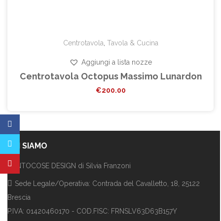
Centrotavola
,
Tavola & Cucina
Aggiungi a lista nozze
Centrotavola Octopus Massimo Lunardon
€
200.00
CHI SIAMO
CENTOCOSE DESIGN di Silvia Franzoni
Sede Legale/Operativa: Contrada del Cavalletto, 18, 25122
Brescia
P.IVA: 01420460170 - COD.FISC: FRNSLV63D63B157Y