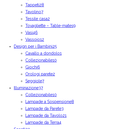
Tappeti
28
Tavolino
7
Tessile casa
2
Tovagliette – Table-mates
9
Vasi
46
Vassoio
12
Design per i Bambini
25
Cavallo a dondolo
1
Collezionabile
10
Giochi
6
Orologi parete
2
Seggiole
7
Illuminazione
37
Collezionabile
10
Lampade a Sospensione
8
Lampade da Parete
3
Lampade da Tavolo
21
Lampade da Terra
4