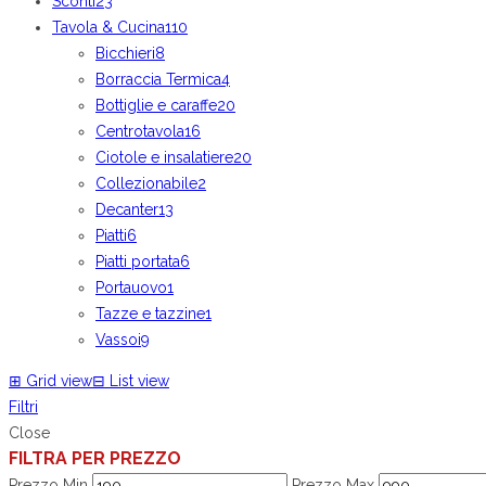
Sconti
23
Tavola & Cucina
110
Bicchieri
8
Borraccia Termica
4
Bottiglie e caraffe
20
Centrotavola
16
Ciotole e insalatiere
20
Collezionabile
2
Decanter
13
Piatti
6
Piatti portata
6
Portauovo
1
Tazze e tazzine
1
Vassoi
9
⊞
Grid view
⊟
List view
Filtri
Close
FILTRA PER PREZZO
Prezzo Min
Prezzo Max