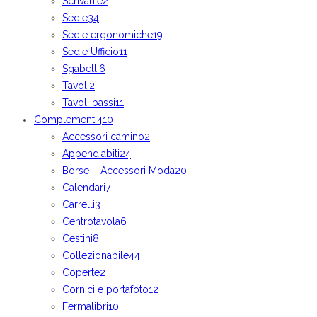
Scrivanie
2
Sedie
34
Sedie ergonomiche
19
Sedie Ufficio
11
Sgabelli
6
Tavoli
2
Tavoli bassi
11
Complementi
410
Accessori camino
2
Appendiabiti
24
Borse – Accessori Moda
20
Calendari
7
Carrelli
3
Centrotavola
6
Cestini
8
Collezionabile
44
Coperte
2
Cornici e portafoto
12
Fermalibri
10