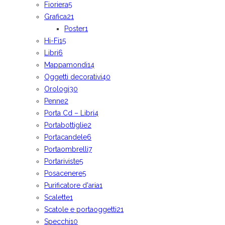
Fioriera
5
Grafica
21
Poster
1
Hi-Fi
15
Libri
6
Mappamondi
14
Oggetti decorativi
40
Orologi
30
Penne
2
Porta Cd – Libri
4
Portabottiglie
2
Portacandele
6
Portaombrelli
7
Portariviste
5
Posacenere
5
Purificatore d'aria
1
Scalette
1
Scatole e portaoggetti
21
Specchi
10