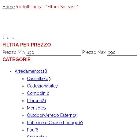
Home
Prodotti taggati “Ettore Sottsass”
Close
FILTRA PER PREZZO
Prezzo Min
Prezzo Max
CATEGORIE
Arredamento
118
Cassettiera
3
Collezionabile
7
Comodini
2
Librerie
21
Mensole
3
Outdoor-Arredo Esterno
9
Poltrone e Chaise Lounge
10
Pouf
6