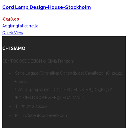
Cord Lamp Design-House-Stockholm
€
348.00
Aggiungi al carrello
Quick View
CHI SIAMO
CENTOCOSE DESIGN di Silvia Franzoni
Sede Legale/Operativa: Contrada del Cavalletto, 18, 25122
Brescia
P.IVA: 01420460170 - COD.FISC: FRNSLV63D63B157Y
PEC: CENTOCOSEWEB@LEGALMAIL.IT
T: +39 030 40180
M: info@centocoseweb.com