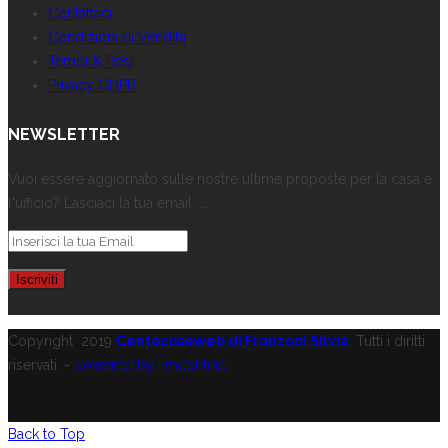
Contattaci
Condizioni di Vendita
Tempi & Resi
Privacy GDPR
NEWSLETTER
Vuoi essere aggiornato sulle nostre ultime proposte per la casa e
l'ufficio? Lasciaci la tua email ...
Copyright
2019
Centocoseweb di Franzoni Silvia
. Tutti i diritti
riservati. -
powered by limeonline
Back to Top