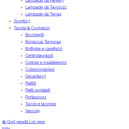
Lampade da Parete
3
Lampade da Tavolo
21
Lampade da Terra
4
Sconti
23
Tavola & Cucina
110
Bicchieri
8
Borraccia Termica
4
Bottiglie e caraffe
20
Centrotavola
16
Ciotole e insalatiere
20
Collezionabile
2
Decanter
13
Piatti
6
Piatti portata
6
Portauovo
1
Tazze e tazzine
1
Vassoi
9
⊞
Grid view
⊟
List view
Filtri