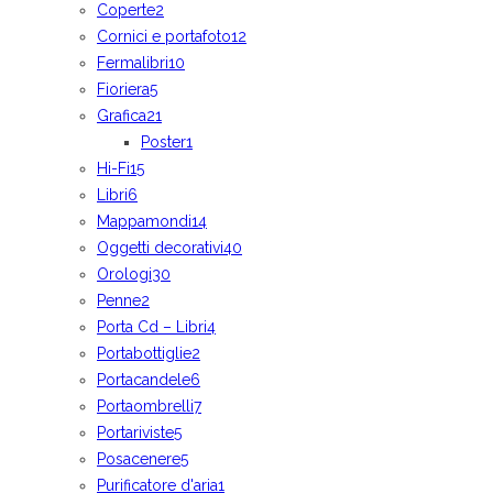
Coperte
2
Cornici e portafoto
12
Fermalibri
10
Fioriera
5
Grafica
21
Poster
1
Hi-Fi
15
Libri
6
Mappamondi
14
Oggetti decorativi
40
Orologi
30
Penne
2
Porta Cd – Libri
4
Portabottiglie
2
Portacandele
6
Portaombrelli
7
Portariviste
5
Posacenere
5
Purificatore d'aria
1