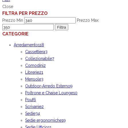
Close
FILTRA PER PREZZO
Prezzo Min
Prezzo Max
Filtra
CATEGORIE
Arredamento
118
Cassettiera
3
Collezionabile
7
Comodini
2
Librerie
21
Mensole
3
Outdoor-Arredo Esterno
9
Poltrone e Chaise Lounge
10
Pouf
6
Scrivanie
2
Sedie
34
Sedie ergonomiche
19
Sedie Ufficio
11