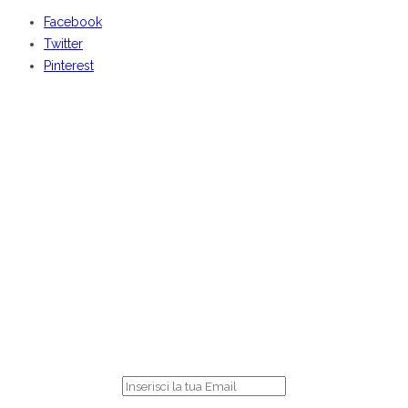
Facebook
Twitter
Pinterest
BENVENUTI DA
CENTOCOSE
Iscriviti
per ricevere le nostre offerte online