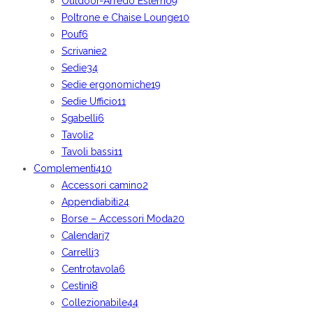
Outdoor-Arredo Esterno
9
Poltrone e Chaise Lounge
10
Pouf
6
Scrivanie
2
Sedie
34
Sedie ergonomiche
19
Sedie Ufficio
11
Sgabelli
6
Tavoli
2
Tavoli bassi
11
Complementi
410
Accessori camino
2
Appendiabiti
24
Borse – Accessori Moda
20
Calendari
7
Carrelli
3
Centrotavola
6
Cestini
8
Collezionabile
44