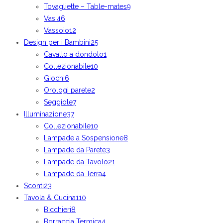
Tovagliette – Table-mates
9
Vasi
46
Vassoio
12
Design per i Bambini
25
Cavallo a dondolo
1
Collezionabile
10
Giochi
6
Orologi parete
2
Seggiole
7
Illuminazione
37
Collezionabile
10
Lampade a Sospensione
8
Lampade da Parete
3
Lampade da Tavolo
21
Lampade da Terra
4
Sconti
23
Tavola & Cucina
110
Bicchieri
8
Borraccia Termica
4