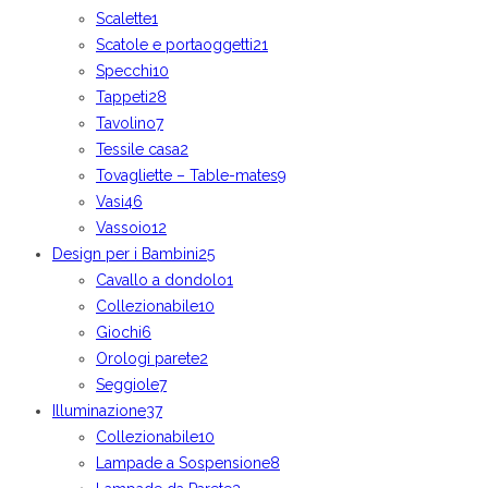
Scalette
1
Scatole e portaoggetti
21
Specchi
10
Tappeti
28
Tavolino
7
Tessile casa
2
Tovagliette – Table-mates
9
Vasi
46
Vassoio
12
Design per i Bambini
25
Cavallo a dondolo
1
Collezionabile
10
Giochi
6
Orologi parete
2
Seggiole
7
Illuminazione
37
Collezionabile
10
Lampade a Sospensione
8