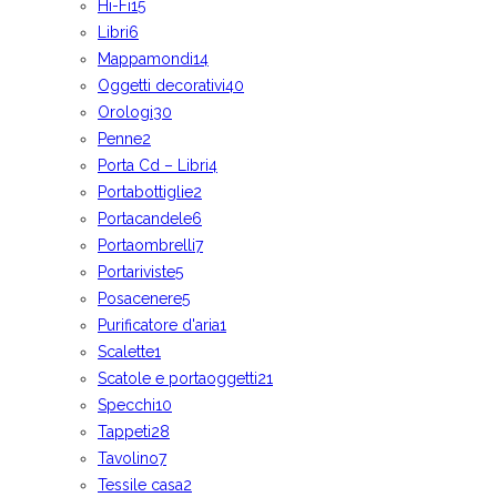
Hi-Fi
15
Libri
6
Mappamondi
14
Oggetti decorativi
40
Orologi
30
Penne
2
Porta Cd – Libri
4
Portabottiglie
2
Portacandele
6
Portaombrelli
7
Portariviste
5
Posacenere
5
Purificatore d'aria
1
Scalette
1
Scatole e portaoggetti
21
Specchi
10
Tappeti
28
Tavolino
7
Tessile casa
2