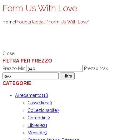
Form Us With Love
Home
Prodotti taggati “Form Us With Love”
Close
FILTRA PER PREZZO
Prezzo Min
Prezzo Max
Filtra
CATEGORIE
Arredamento
118
Cassettiera
3
Collezionabile
7
Comodini
2
Librerie
21
Mensole
3