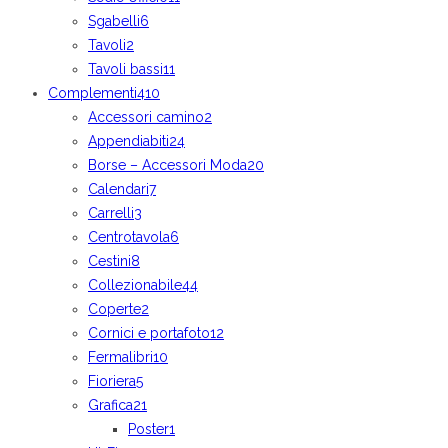
Sgabelli
6
Tavoli
2
Tavoli bassi
11
Complementi
410
Accessori camino
2
Appendiabiti
24
Borse – Accessori Moda
20
Calendari
7
Carrelli
3
Centrotavola
6
Cestini
8
Collezionabile
44
Coperte
2
Cornici e portafoto
12
Fermalibri
10
Fioriera
5
Grafica
21
Poster
1