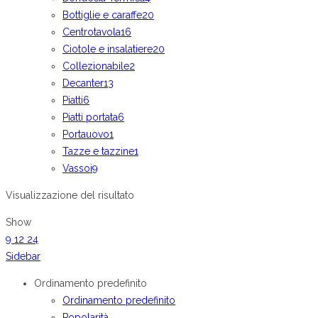
Bottiglie e caraffe
20
Centrotavola
16
Ciotole e insalatiere
20
Collezionabile
2
Decanter
13
Piatti
6
Piatti portata
6
Portauovo
1
Tazze e tazzine
1
Vassoi
9
Visualizzazione del risultato
Show
9
12
24
Sidebar
Ordinamento predefinito
Ordinamento predefinito
Popolarità