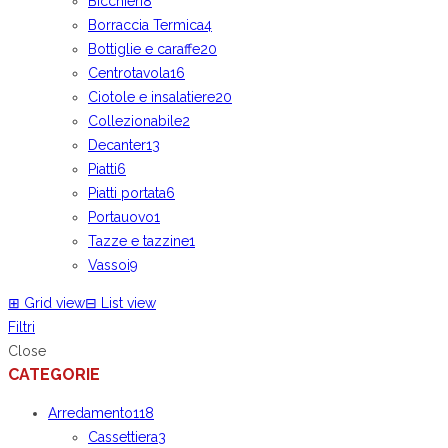
Bicchieri
8
Borraccia Termica
4
Bottiglie e caraffe
20
Centrotavola
16
Ciotole e insalatiere
20
Collezionabile
2
Decanter
13
Piatti
6
Piatti portata
6
Portauovo
1
Tazze e tazzine
1
Vassoi
9
⊞
Grid view
⊟
List view
Filtri
Close
CATEGORIE
Arredamento
118
Cassettiera
3