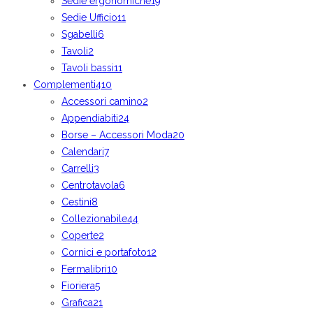
Sedie ergonomiche
19
Sedie Ufficio
11
Sgabelli
6
Tavoli
2
Tavoli bassi
11
Complementi
410
Accessori camino
2
Appendiabiti
24
Borse – Accessori Moda
20
Calendari
7
Carrelli
3
Centrotavola
6
Cestini
8
Collezionabile
44
Coperte
2
Cornici e portafoto
12
Fermalibri
10
Fioriera
5
Grafica
21