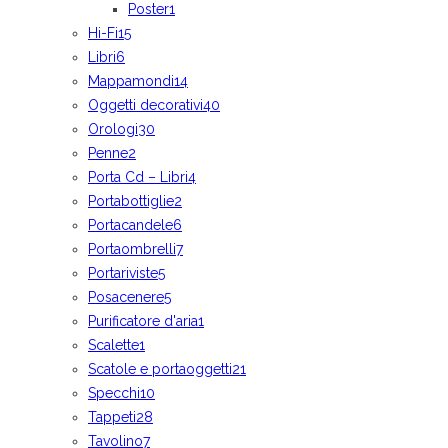
Poster
1
Hi-Fi
15
Libri
6
Mappamondi
14
Oggetti decorativi
40
Orologi
30
Penne
2
Porta Cd – Libri
4
Portabottiglie
2
Portacandele
6
Portaombrelli
7
Portariviste
5
Posacenere
5
Purificatore d'aria
1
Scalette
1
Scatole e portaoggetti
21
Specchi
10
Tappeti
28
Tavolino
7