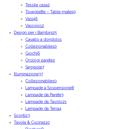
Tessile casa
2
Tovagliette – Table-mates
9
Vasi
46
Vassoio
12
Design per i Bambini
25
Cavallo a dondolo
1
Collezionabile
10
Giochi
6
Orologi parete
2
Seggiole
7
Illuminazione
37
Collezionabile
10
Lampade a Sospensione
8
Lampade da Parete
3
Lampade da Tavolo
21
Lampade da Terra
4
Sconti
23
Tavola & Cucina
110