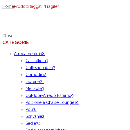
Home
Prodotti taggati “Fragile”
Close
CATEGORIE
Arredamento
118
Cassettiera
3
Collezionabile
7
Comodini
2
Librerie
21
Mensole
3
Outdoor-Arredo Esterno
9
Poltrone e Chaise Lounge
10
Pouf
6
Scrivanie
2
Sedie
34