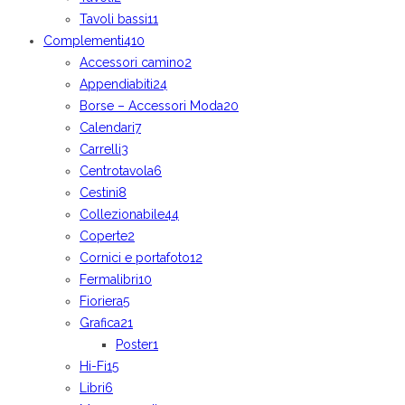
Tavoli bassi
11
Complementi
410
Accessori camino
2
Appendiabiti
24
Borse – Accessori Moda
20
Calendari
7
Carrelli
3
Centrotavola
6
Cestini
8
Collezionabile
44
Coperte
2
Cornici e portafoto
12
Fermalibri
10
Fioriera
5
Grafica
21
Poster
1
Hi-Fi
15
Libri
6