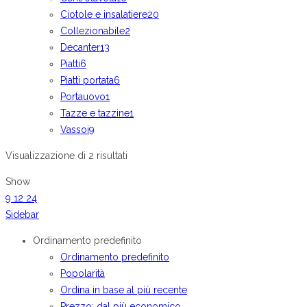
Ciotole e insalatiere
20
Collezionabile
2
Decanter
13
Piatti
6
Piatti portata
6
Portauovo
1
Tazze e tazzine
1
Vassoi
9
Visualizzazione di 2 risultati
Show
9
12
24
Sidebar
Ordinamento predefinito
Ordinamento predefinito
Popolarità
Ordina in base al più recente
Prezzo: dal più economico