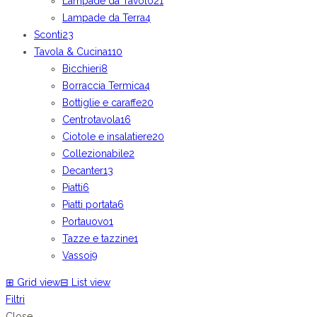
Lampade da Tavolo
21
Lampade da Terra
4
Sconti
23
Tavola & Cucina
110
Bicchieri
8
Borraccia Termica
4
Bottiglie e caraffe
20
Centrotavola
16
Ciotole e insalatiere
20
Collezionabile
2
Decanter
13
Piatti
6
Piatti portata
6
Portauovo
1
Tazze e tazzine
1
Vassoi
9
⊞
Grid view
⊟
List view
Filtri
Close