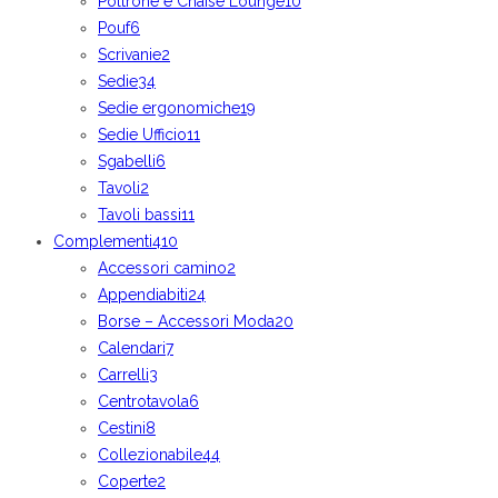
Poltrone e Chaise Lounge
10
Pouf
6
Scrivanie
2
Sedie
34
Sedie ergonomiche
19
Sedie Ufficio
11
Sgabelli
6
Tavoli
2
Tavoli bassi
11
Complementi
410
Accessori camino
2
Appendiabiti
24
Borse – Accessori Moda
20
Calendari
7
Carrelli
3
Centrotavola
6
Cestini
8
Collezionabile
44
Coperte
2