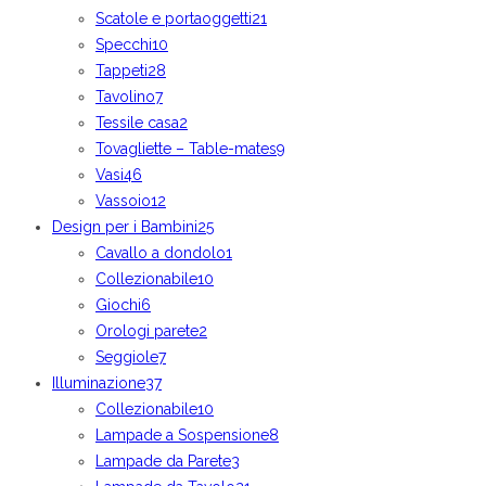
Scatole e portaoggetti
21
Specchi
10
Tappeti
28
Tavolino
7
Tessile casa
2
Tovagliette – Table-mates
9
Vasi
46
Vassoio
12
Design per i Bambini
25
Cavallo a dondolo
1
Collezionabile
10
Giochi
6
Orologi parete
2
Seggiole
7
Illuminazione
37
Collezionabile
10
Lampade a Sospensione
8
Lampade da Parete
3