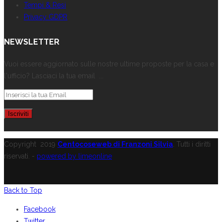
Tempi & Resi
Privacy GDPR
NEWSLETTER
Vuoi essere aggiornato sulle nostre ultime proposte per la casa e
l'ufficio? Lasciaci la tua email ...
Copyright
2019
Centocoseweb di Franzoni Silvia
. Tutti i diritti
riservati. -
powered by limeonline
Back to Top
Facebook
Twitter