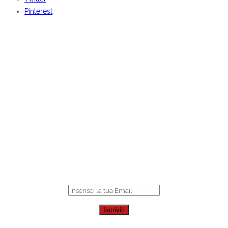
Pinterest
BENVENUTI DA
CENTOCOSE
Iscriviti
per ricevere le nostre offerte online