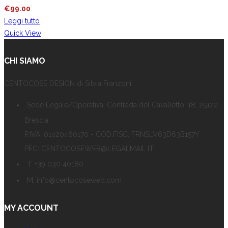
€
99.00
Leggi tutto
Quick View
CHI SIAMO
CENTOCOSE DESIGN di Silvia Franzoni
Sede Legale/Operativa: Contrada del Cavalletto, 18, 25122
Brescia
P.IVA: 01420460170 - COD.FISC: FRNSLV63D63B157Y
PEC: CENTOCOSEWEB@LEGALMAIL.IT
T: +39 030 40180
M: info@centocoseweb.com
MY ACCOUNT