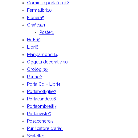
Cornici e portafoto
12
Fermalibri
10
Fioriera
5
Grafica
21
Poster
1
Hi-Fi
15
Libri
6
Mappamondi
14
Oggetti decorativi
40
Orologi
30
Penne
2
Porta Cd – Libri
4
Portabottiglie
2
Portacandele
6
Portaombrelli
7
Portariviste
5
Posacenere
5
Purificatore d'aria
1
Scalette
1