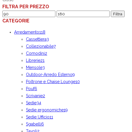
FILTRA PER PREZZO
Prezzo
Prezzo
Filtra
CATEGORIE
Min
Max
Arredamento
118
Cassettiera
3
Collezionabile
7
Comodini
2
Librerie
21
Mensole
3
Outdoor-Arredo Esterno
9
Poltrone e Chaise Lounge
10
Pouf
6
Scrivanie
2
Sedie
34
Sedie ergonomiche
19
Sedie Ufficio
11
Sgabelli
6
Tavoli
2