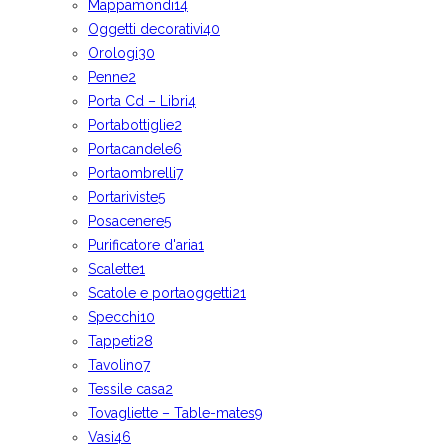
Mappamondi
14
Oggetti decorativi
40
Orologi
30
Penne
2
Porta Cd – Libri
4
Portabottiglie
2
Portacandele
6
Portaombrelli
7
Portariviste
5
Posacenere
5
Purificatore d'aria
1
Scalette
1
Scatole e portaoggetti
21
Specchi
10
Tappeti
28
Tavolino
7
Tessile casa
2
Tovagliette – Table-mates
9
Vasi
46