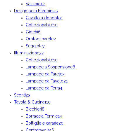
Vassoio
12
Design per i Bambini
25
Cavallo a dondolo
1
Collezionabile
10
Giochi
6
Orologi parete
2
Seggiole
7
Illuminazione
37
Collezionabile
10
Lampade a Sospensione
8
Lampade da Parete
3
Lampade da Tavolo
21
Lampade da Terra
4
Sconti
23
Tavola & Cucina
110
Bicchieri
8
Borraccia Termica
4
Bottiglie e caraffe
20
Centrotavola
16