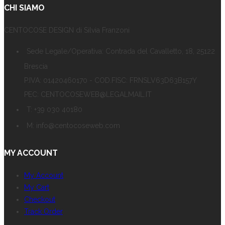
CHI SIAMO
CENTOCOSE DESIGN di Silvia Franzoni
Sede Legale/Operativa: Contrada del Cavalletto, 18, 25122
Brescia
P.IVA: 01420460170 - COD.FISC: FRNSLV63D63B157Y
PEC: CENTOCOSEWEB@LEGALMAIL.IT
T: +39 030 40180
M: info@centocoseweb.com
MY ACCOUNT
My Account
My Cart
Checkout
Track Order