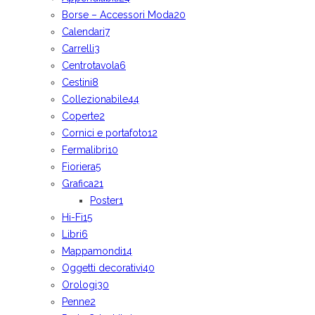
Borse – Accessori Moda
20
Calendari
7
Carrelli
3
Centrotavola
6
Cestini
8
Collezionabile
44
Coperte
2
Cornici e portafoto
12
Fermalibri
10
Fioriera
5
Grafica
21
Poster
1
Hi-Fi
15
Libri
6
Mappamondi
14
Oggetti decorativi
40
Orologi
30
Penne
2