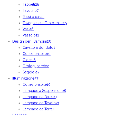
Tappeti
28
Tavolino
7
Tessile casa
2
Tovagliette – Table-mates
9
Vasi
46
Vassoio
12
Design per i Bambini
25
Cavallo a dondolo
1
Collezionabile
10
Giochi
6
Orologi parete
2
Seggiole
7
Illuminazione
37
Collezionabile
10
Lampade a Sospensione
8
Lampade da Parete
3
Lampade da Tavolo
21
Lampade da Terra
4