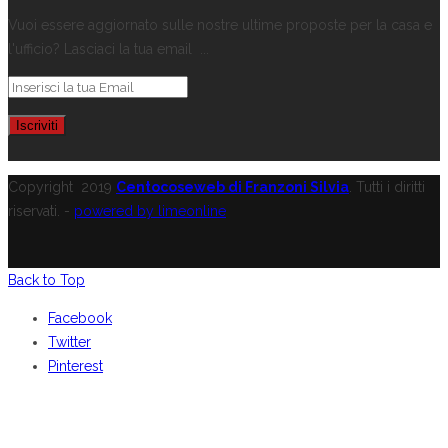
Vuoi essere aggiornato sulle nostre ultime proposte per la casa e
l'ufficio? Lasciaci la tua email ...
Copyright
2019
Centocoseweb di Franzoni Silvia
. Tutti i diritti
riservati. -
powered by limeonline
Back to Top
Facebook
Twitter
Pinterest