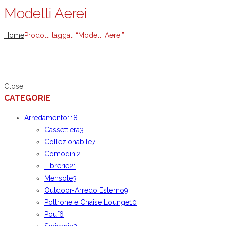
Modelli Aerei
Home
Prodotti taggati “Modelli Aerei”
Close
CATEGORIE
Arredamento
118
Cassettiera
3
Collezionabile
7
Comodini
2
Librerie
21
Mensole
3
Outdoor-Arredo Esterno
9
Poltrone e Chaise Lounge
10
Pouf
6