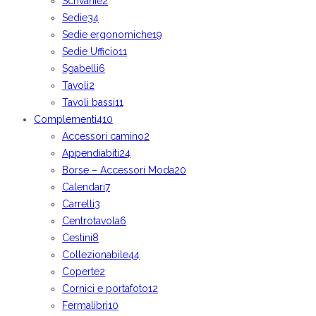
Scrivanie
2
Sedie
34
Sedie ergonomiche
19
Sedie Ufficio
11
Sgabelli
6
Tavoli
2
Tavoli bassi
11
Complementi
410
Accessori camino
2
Appendiabiti
24
Borse – Accessori Moda
20
Calendari
7
Carrelli
3
Centrotavola
6
Cestini
8
Collezionabile
44
Coperte
2
Cornici e portafoto
12
Fermalibri
10