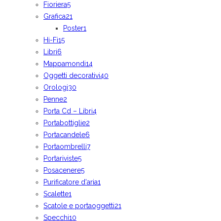
Fioriera
5
Grafica
21
Poster
1
Hi-Fi
15
Libri
6
Mappamondi
14
Oggetti decorativi
40
Orologi
30
Penne
2
Porta Cd – Libri
4
Portabottiglie
2
Portacandele
6
Portaombrelli
7
Portariviste
5
Posacenere
5
Purificatore d'aria
1
Scalette
1
Scatole e portaoggetti
21
Specchi
10