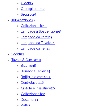
Giochi
6
Orologi parete
2
Seggiole
7
Illuminazione
37
Collezionabile
10
Lampade a Sospensione
8
Lampade da Parete
3
Lampade da Tavolo
21
Lampade da Terra
4
Sconti
23
Tavola & Cucina
110
Bicchieri
8
Borraccia Termica
4
Bottiglie e caraffe
20
Centrotavola
16
Ciotole e insalatiere
20
Collezionabile
2
Decanter
13
Piatti
6