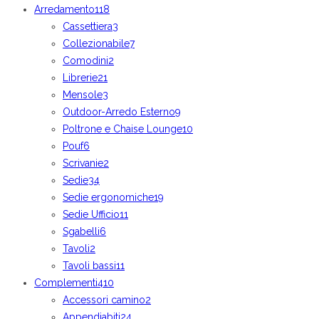
Arredamento
118
Cassettiera
3
Collezionabile
7
Comodini
2
Librerie
21
Mensole
3
Outdoor-Arredo Esterno
9
Poltrone e Chaise Lounge
10
Pouf
6
Scrivanie
2
Sedie
34
Sedie ergonomiche
19
Sedie Ufficio
11
Sgabelli
6
Tavoli
2
Tavoli bassi
11
Complementi
410
Accessori camino
2
Appendiabiti
24