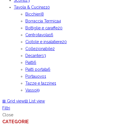
Sconti
23
Tavola & Cucina
110
Bicchieri
8
Borraccia Termica
4
Bottiglie e caraffe
20
Centrotavola
16
Ciotole e insalatiere
20
Collezionabile
2
Decanter
13
Piatti
6
Piatti portata
6
Portauovo
1
Tazze e tazzine
1
Vassoi
9
⊞
Grid view
⊟
List view
Filtri
Close
CATEGORIE