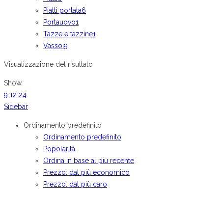
Piatti portata
6
Portauovo
1
Tazze e tazzine
1
Vassoi
9
Visualizzazione del risultato
Show
9
12
24
Sidebar
Ordinamento predefinito
Ordinamento predefinito
Popolarità
Ordina in base al più recente
Prezzo: dal più economico
Prezzo: dal più caro