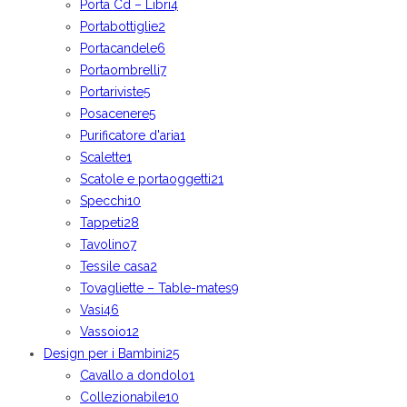
Porta Cd – Libri
4
Portabottiglie
2
Portacandele
6
Portaombrelli
7
Portariviste
5
Posacenere
5
Purificatore d'aria
1
Scalette
1
Scatole e portaoggetti
21
Specchi
10
Tappeti
28
Tavolino
7
Tessile casa
2
Tovagliette – Table-mates
9
Vasi
46
Vassoio
12
Design per i Bambini
25
Cavallo a dondolo
1
Collezionabile
10