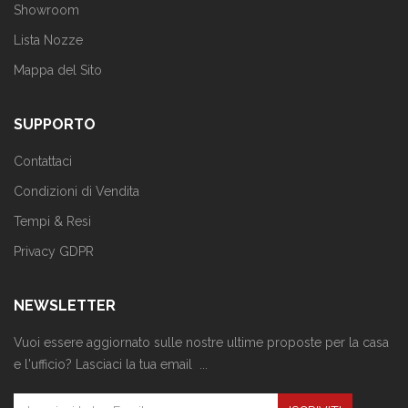
Showroom
Lista Nozze
Mappa del Sito
SUPPORTO
Contattaci
Condizioni di Vendita
Tempi & Resi
Privacy GDPR
NEWSLETTER
Vuoi essere aggiornato sulle nostre ultime proposte per la casa
e l'ufficio? Lasciaci la tua email ...