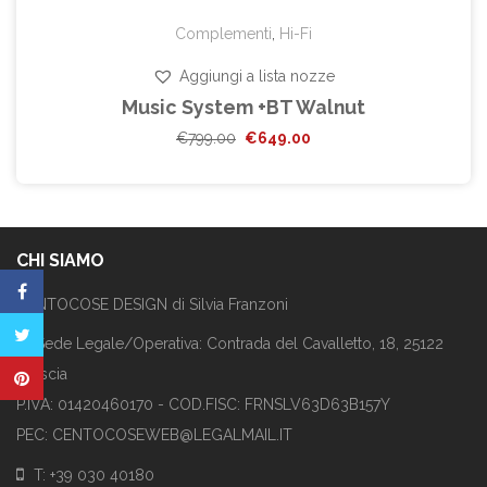
Complementi
,
Hi-Fi
Aggiungi a lista nozze
Music System +BT Walnut
Il
Il
€
799.00
€
649.00
prezzo
prezzo
originale
attuale
era:
è:
€799.00.
€649.00.
CHI SIAMO
CENTOCOSE DESIGN di Silvia Franzoni
Sede Legale/Operativa: Contrada del Cavalletto, 18, 25122
Brescia
P.IVA: 01420460170 - COD.FISC: FRNSLV63D63B157Y
PEC: CENTOCOSEWEB@LEGALMAIL.IT
T: +39 030 40180