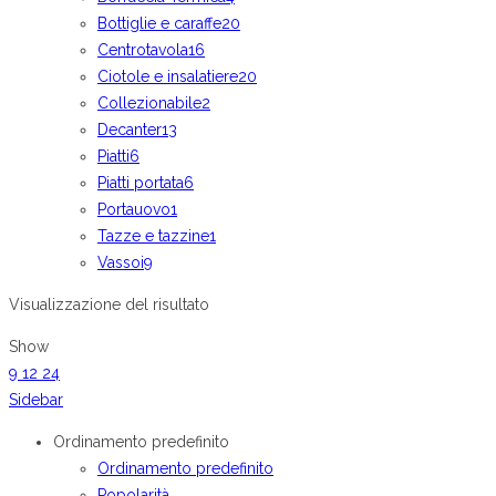
Bottiglie e caraffe
20
Centrotavola
16
Ciotole e insalatiere
20
Collezionabile
2
Decanter
13
Piatti
6
Piatti portata
6
Portauovo
1
Tazze e tazzine
1
Vassoi
9
Visualizzazione del risultato
Show
9
12
24
Sidebar
Ordinamento predefinito
Ordinamento predefinito
Popolarità