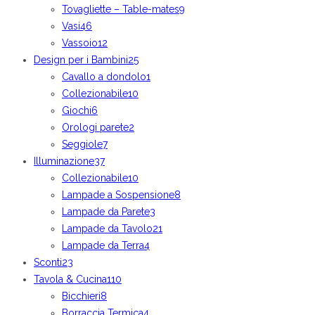
Tovagliette – Table-mates
9
Vasi
46
Vassoio
12
Design per i Bambini
25
Cavallo a dondolo
1
Collezionabile
10
Giochi
6
Orologi parete
2
Seggiole
7
Illuminazione
37
Collezionabile
10
Lampade a Sospensione
8
Lampade da Parete
3
Lampade da Tavolo
21
Lampade da Terra
4
Sconti
23
Tavola & Cucina
110
Bicchieri
8
Borraccia Termica
4