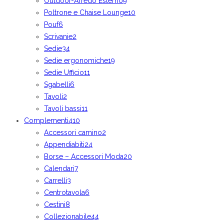
Outdoor-Arredo Esterno
9
Poltrone e Chaise Lounge
10
Pouf
6
Scrivanie
2
Sedie
34
Sedie ergonomiche
19
Sedie Ufficio
11
Sgabelli
6
Tavoli
2
Tavoli bassi
11
Complementi
410
Accessori camino
2
Appendiabiti
24
Borse – Accessori Moda
20
Calendari
7
Carrelli
3
Centrotavola
6
Cestini
8
Collezionabile
44