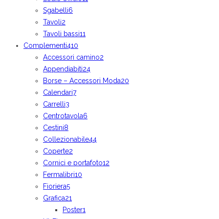
Sgabelli
6
Tavoli
2
Tavoli bassi
11
Complementi
410
Accessori camino
2
Appendiabiti
24
Borse – Accessori Moda
20
Calendari
7
Carrelli
3
Centrotavola
6
Cestini
8
Collezionabile
44
Coperte
2
Cornici e portafoto
12
Fermalibri
10
Fioriera
5
Grafica
21
Poster
1