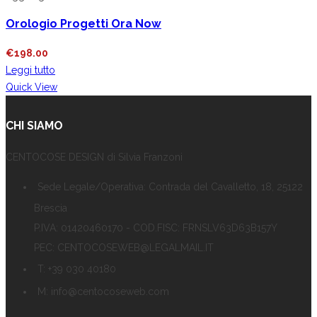
Orologio Progetti Ora Now
€
198.00
Leggi tutto
Quick View
CHI SIAMO
CENTOCOSE DESIGN di Silvia Franzoni
Sede Legale/Operativa: Contrada del Cavalletto, 18, 25122
Brescia
P.IVA: 01420460170 - COD.FISC: FRNSLV63D63B157Y
PEC: CENTOCOSEWEB@LEGALMAIL.IT
T: +39 030 40180
M: info@centocoseweb.com