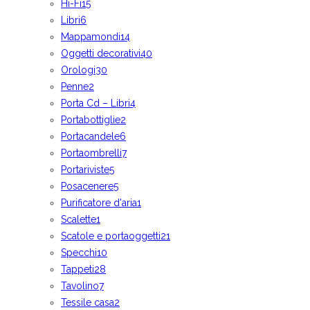
Hi-Fi
15
Libri
6
Mappamondi
14
Oggetti decorativi
40
Orologi
30
Penne
2
Porta Cd – Libri
4
Portabottiglie
2
Portacandele
6
Portaombrelli
7
Portariviste
5
Posacenere
5
Purificatore d'aria
1
Scalette
1
Scatole e portaoggetti
21
Specchi
10
Tappeti
28
Tavolino
7
Tessile casa
2