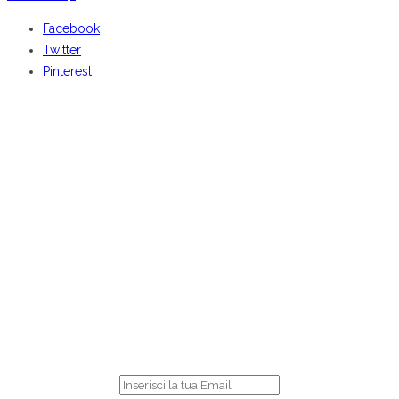
Facebook
Twitter
Pinterest
BENVENUTI DA
CENTOCOSE
Iscriviti
per ricevere le nostre offerte online