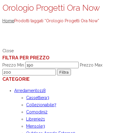
Orologio Progetti Ora Now
Home
Prodotti taggati “Orologio Progetti Ora Now”
Close
FILTRA PER PREZZO
Prezzo Min
Prezzo Max
Filtra
CATEGORIE
Arredamento
118
Cassettiera
3
Collezionabile
7
Comodini
2
Librerie
21
Mensole
3