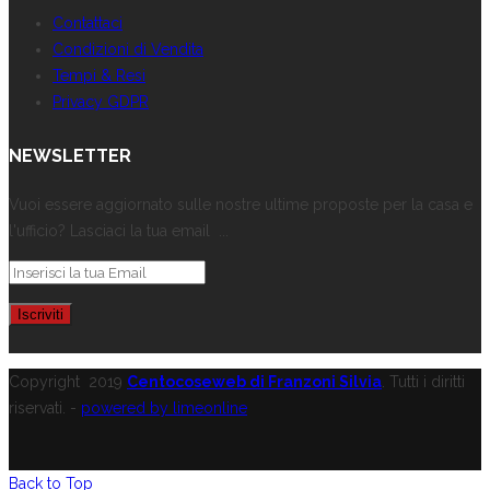
Contattaci
Condizioni di Vendita
Tempi & Resi
Privacy GDPR
NEWSLETTER
Vuoi essere aggiornato sulle nostre ultime proposte per la casa e
l'ufficio? Lasciaci la tua email ...
Copyright
2019
Centocoseweb di Franzoni Silvia
. Tutti i diritti
riservati. -
powered by limeonline
Back to Top