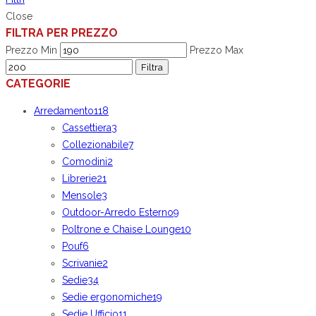
Close
FILTRA PER PREZZO
Prezzo Min
Prezzo Max
Filtra
CATEGORIE
Arredamento
118
Cassettiera
3
Collezionabile
7
Comodini
2
Librerie
21
Mensole
3
Outdoor-Arredo Esterno
9
Poltrone e Chaise Lounge
10
Pouf
6
Scrivanie
2
Sedie
34
Sedie ergonomiche
19
Sedie Ufficio
11