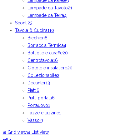
Lampade da Parete
3
Lampade da Tavolo
21
Lampade da Terra
4
Sconti
23
Tavola & Cucina
110
Bicchieri
8
Borraccia Termica
4
Bottiglie e caraffe
20
Centrotavola
16
Ciotole e insalatiere
20
Collezionabile
2
Decanter
13
Piatti
6
Piatti portata
6
Portauovo
1
Tazze e tazzine
1
Vassoi
9
⊞
Grid view
⊟
List view
Filtri