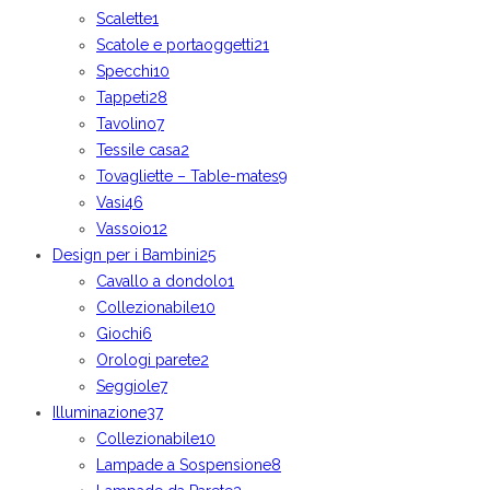
Scalette
1
Scatole e portaoggetti
21
Specchi
10
Tappeti
28
Tavolino
7
Tessile casa
2
Tovagliette – Table-mates
9
Vasi
46
Vassoio
12
Design per i Bambini
25
Cavallo a dondolo
1
Collezionabile
10
Giochi
6
Orologi parete
2
Seggiole
7
Illuminazione
37
Collezionabile
10
Lampade a Sospensione
8