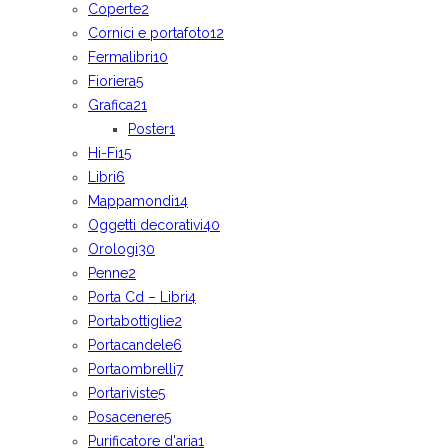
Coperte
2
Cornici e portafoto
12
Fermalibri
10
Fioriera
5
Grafica
21
Poster
1
Hi-Fi
15
Libri
6
Mappamondi
14
Oggetti decorativi
40
Orologi
30
Penne
2
Porta Cd – Libri
4
Portabottiglie
2
Portacandele
6
Portaombrelli
7
Portariviste
5
Posacenere
5
Purificatore d'aria
1