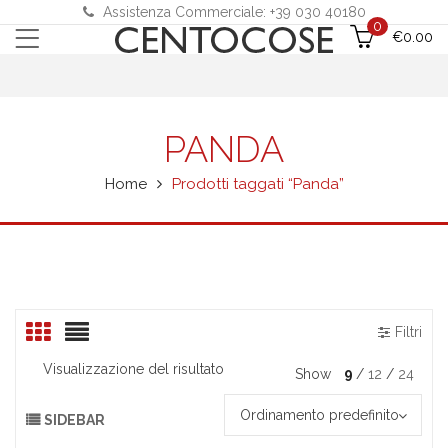
Assistenza Commerciale: +39 030 40180
0
€
0.00
PANDA
Prezzo
Prezzo
Prezzo
Prezzo
Min
Max
Min
Max
Home
Prodotti taggati “Panda”
Filtri
Visualizzazione del risultato
Show
9
12
24
Ordinamento predefinito
SIDEBAR