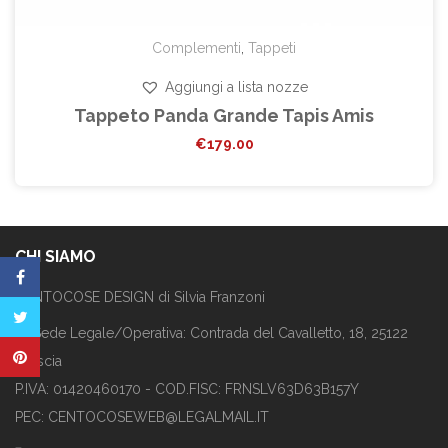
Complementi
,
Tappeti
Aggiungi a lista nozze
Tappeto Panda Grande Tapis Amis
€
179.00
CHI SIAMO
CENTOCOSE DESIGN di Silvia Franzoni
Sede Legale/Operativa: Contrada del Cavalletto, 18, 25122
Brescia
P.IVA: 01420460170 - COD.FISC: FRNSLV63D63B157Y
PEC: CENTOCOSEWEB@LEGALMAIL.IT