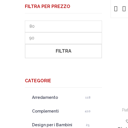
FILTRA PER PREZZO
Prezzo
Min
Prezzo
Max
FILTRA
CATEGORIE
Arredamento
118
Pia
Complementi
410
Design per i Bambini
25