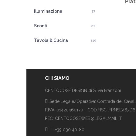
Pia
Illuminazione
37
Sconti
23
Tavola & Cucina
110
CHI SIAMO
CENTOCOSE DESIGN di Silvia Franzoni
Sede Legale/Operativa: Contrada del Cavalle
P.IVA: 01420460170 - COD.FISC: FRNSLV63D
PEC: CENTOCOSEWEB@LEGALMAIL.IT
T: +39 030 40180