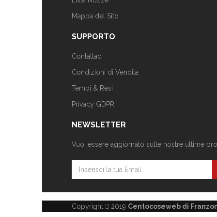
Lista Nozze
Mappa del Sito
SUPPORTO
Contattaci
Condizioni di Vendita
Tempi & Resi
Privacy GDPR
NEWSLETTER
Vuoi essere aggiornato sulle nostre ultime propo
Copyright
2019
Centocoseweb di Franzoni