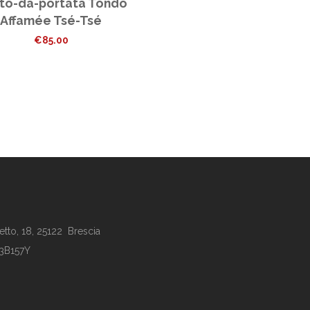
tto-da-portata Tondo
Affamée Tsé-Tsé
€
85.00
tto, 18, 25122 Brescia
63B157Y