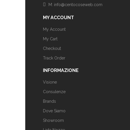
M: info@centocoseweb.com
MY ACCOUNT
My Account
My Cart
Checkout
Track Order
INFORMAZIONE
Visione
Consulenze
Brands
Dove Siamo
Showroom