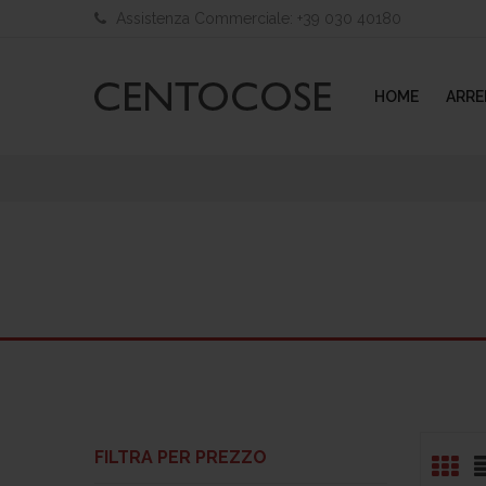
Assistenza Commerciale: +39 030 40180
HOME
ARR
Prezzo
Prezzo
Min
Max
FILTRA PER PREZZO