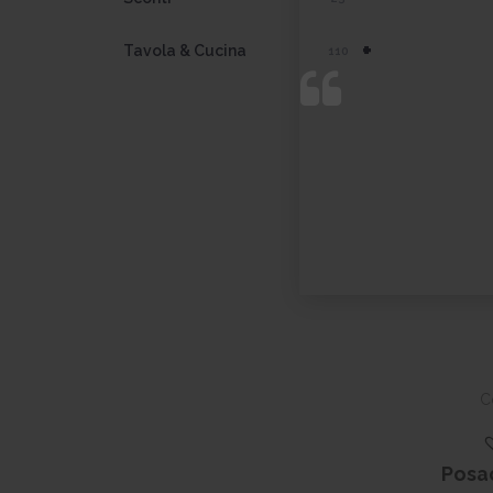
+
Tavola & Cucina
110
C
Posa