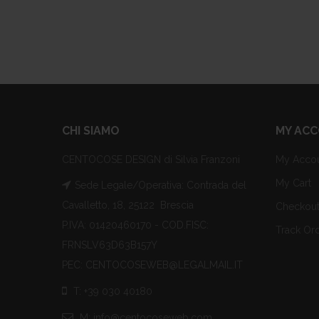
CHI SIAMO
MY AC
CENTOCOSE DESIGN di Silvia Franzoni
My Acco
My Cart
Sede Legale/Operativa: Contrada del
Cavalletto, 18, 25122 Brescia
Checkou
P.IVA: 01420460170 - COD.FISC:
Track Or
FRNSLV63D63B157Y
PEC: CENTOCOSEWEB@LEGALMAIL.IT
T: +39 030 40180
M: info@centocoseweb.com