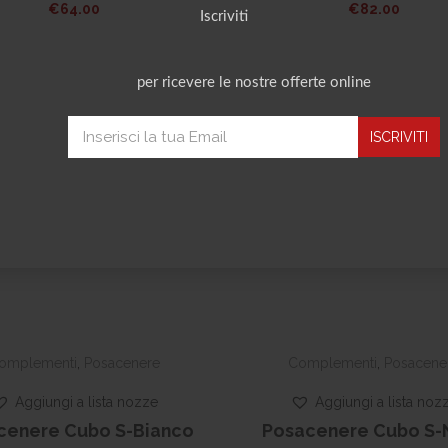
€
64.00
€
82.00
Iscriviti
per ricevere le nostre offerte online
omplementi
,
Posacenere
Complementi
,
Posacene
Aggiungi a lista nozze
Aggiungi a lista noz
cenere Cubo S-Bianco
Posacenere Cubo S-