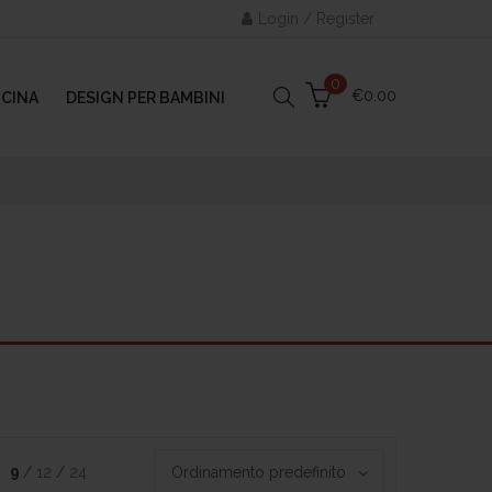
Login / Register
0
€
0.00
UCINA
DESIGN PER BAMBINI
9
12
24
Ordinamento predefinito