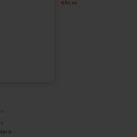
€
82.00
re
ze
Nero