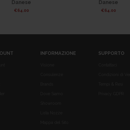
Danese
Danese
€
64.00
€
64.00
COUNT
INFORMAZIONE
SUPPORTO
unt
Visione
Contattaci
Consulenze
Condizioni di Ve
t
Brands
Tempi & Resi
der
Dove Siamo
Privacy GDPR
Showroom
Lista Nozze
Mappa del Sito