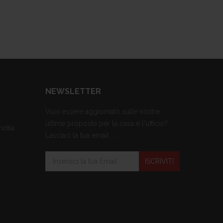
NEWSLETTER
Vuoi essere aggiornato sulle nostre
ultime proposte per la casa e l'ufficio?
ndita
Lasciaci la tua email ...