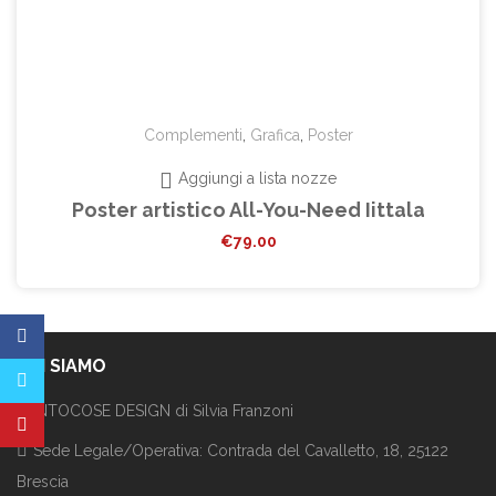
Complementi
,
Grafica
,
Poster
Aggiungi a lista nozze
Poster artistico All-You-Need Iittala
€
79.00
CHI SIAMO
CENTOCOSE DESIGN di Silvia Franzoni
Sede Legale/Operativa: Contrada del Cavalletto, 18, 25122
Brescia