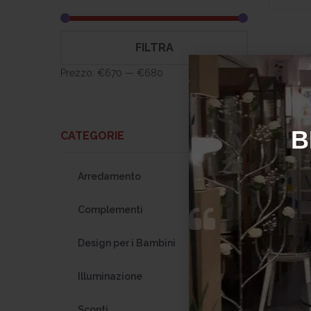
Prezzo
Prezzo
FILTRA
Min
Max
Prezzo:
€670
—
€680
B
CATEGORIE
+
Arredamento
118
+
Complementi
410
A
+
Design per i Bambini
25
+
Illuminazione
37
Pr
Sconti
23