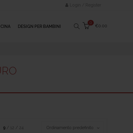
Login / Register
0
€
0.00
UCINA
DESIGN PER BAMBINI
URO
9
12
24
Ordinamento predefinito