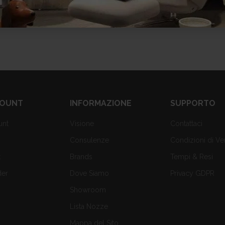
€
675.00
COUNT
INFORMAZIONE
SUPPORTO
unt
Visione
Contattaci
Consulenze
Condizioni di Ve
t
Brands
Tempi & Resi
der
Dove Siamo
Privacy GDPR
Showroom
Lista Nozze
Mappa del Sito