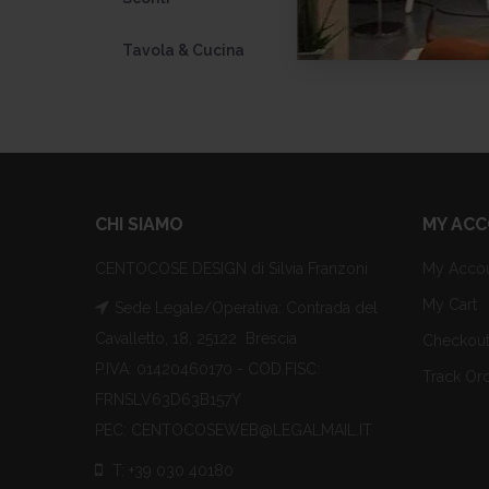
+
Tavola & Cucina
110
CHI SIAMO
MY AC
CENTOCOSE DESIGN di Silvia Franzoni
My Acco
My Cart
Sede Legale/Operativa: Contrada del
Cavalletto, 18, 25122 Brescia
Checkou
P.IVA: 01420460170 - COD.FISC:
Track Or
FRNSLV63D63B157Y
PEC: CENTOCOSEWEB@LEGALMAIL.IT
T: +39 030 40180