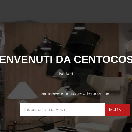
ENVENUTI DA CENTOCO
Iscriviti
per ricevere le nostre offerte online
rredamento
,
Tavoli bassi
Aggiungi a lista nozze
ismatic Table Isamu
Noguchi