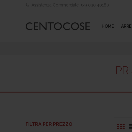
Assistenza Commerciale: +39 030 40180
HOME
ARR
Prezzo
Prezzo
Min
Max
PR
FILTRA PER PREZZO