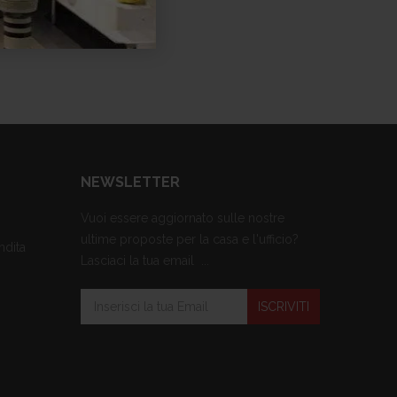
NEWSLETTER
Vuoi essere aggiornato sulle nostre
ultime proposte per la casa e l'ufficio?
ndita
Lasciaci la tua email ...