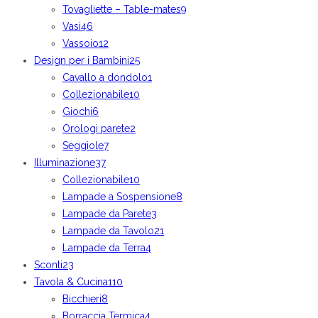
Tovagliette – Table-mates
9
Vasi
46
Vassoio
12
Design per i Bambini
25
Cavallo a dondolo
1
Collezionabile
10
Giochi
6
Orologi parete
2
Seggiole
7
Illuminazione
37
Collezionabile
10
Lampade a Sospensione
8
Lampade da Parete
3
Lampade da Tavolo
21
Lampade da Terra
4
Sconti
23
Tavola & Cucina
110
Bicchieri
8
Borraccia Termica
4