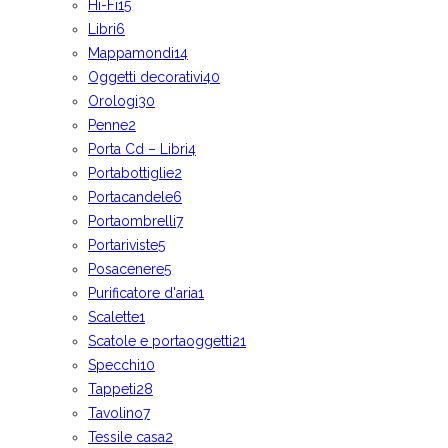
Hi-Fi
15
Libri
6
Mappamondi
14
Oggetti decorativi
40
Orologi
30
Penne
2
Porta Cd – Libri
4
Portabottiglie
2
Portacandele
6
Portaombrelli
7
Portariviste
5
Posacenere
5
Purificatore d'aria
1
Scalette
1
Scatole e portaoggetti
21
Specchi
10
Tappeti
28
Tavolino
7
Tessile casa
2