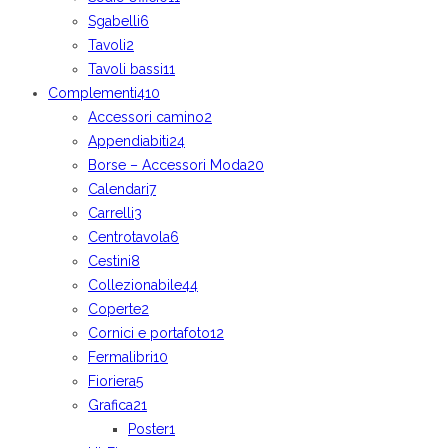
Sgabelli
6
Tavoli
2
Tavoli bassi
11
Complementi
410
Accessori camino
2
Appendiabiti
24
Borse – Accessori Moda
20
Calendari
7
Carrelli
3
Centrotavola
6
Cestini
8
Collezionabile
44
Coperte
2
Cornici e portafoto
12
Fermalibri
10
Fioriera
5
Grafica
21
Poster
1