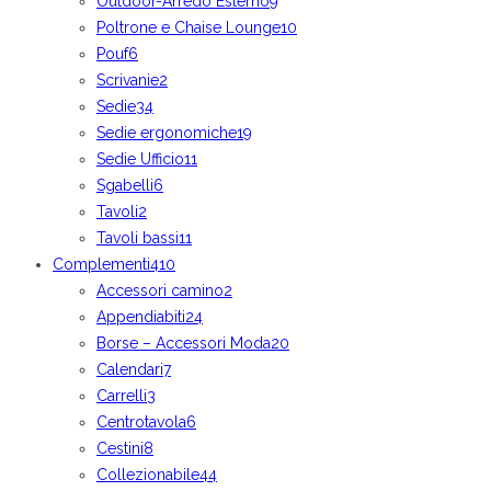
Outdoor-Arredo Esterno
9
Poltrone e Chaise Lounge
10
Pouf
6
Scrivanie
2
Sedie
34
Sedie ergonomiche
19
Sedie Ufficio
11
Sgabelli
6
Tavoli
2
Tavoli bassi
11
Complementi
410
Accessori camino
2
Appendiabiti
24
Borse – Accessori Moda
20
Calendari
7
Carrelli
3
Centrotavola
6
Cestini
8
Collezionabile
44