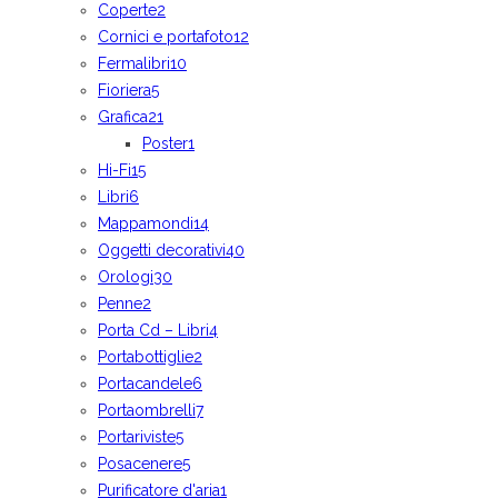
Coperte
2
Cornici e portafoto
12
Fermalibri
10
Fioriera
5
Grafica
21
Poster
1
Hi-Fi
15
Libri
6
Mappamondi
14
Oggetti decorativi
40
Orologi
30
Penne
2
Porta Cd – Libri
4
Portabottiglie
2
Portacandele
6
Portaombrelli
7
Portariviste
5
Posacenere
5
Purificatore d'aria
1