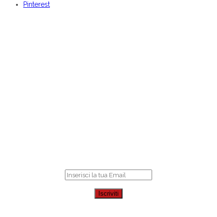
Pinterest
BENVENUTI DA
CENTOCOSE
Iscriviti
per ricevere le nostre offerte online