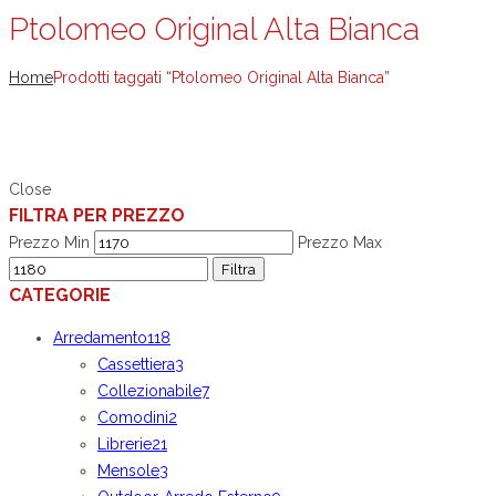
Ptolomeo Original Alta Bianca
Home
Prodotti taggati “Ptolomeo Original Alta Bianca”
Close
FILTRA PER PREZZO
Prezzo Min
Prezzo Max
Filtra
CATEGORIE
Arredamento
118
Cassettiera
3
Collezionabile
7
Comodini
2
Librerie
21
Mensole
3