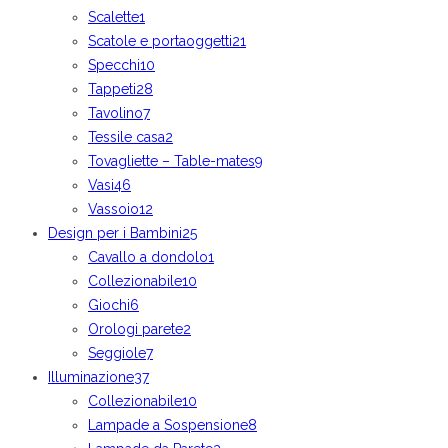
Scalette
1
Scatole e portaoggetti
21
Specchi
10
Tappeti
28
Tavolino
7
Tessile casa
2
Tovagliette – Table-mates
9
Vasi
46
Vassoio
12
Design per i Bambini
25
Cavallo a dondolo
1
Collezionabile
10
Giochi
6
Orologi parete
2
Seggiole
7
Illuminazione
37
Collezionabile
10
Lampade a Sospensione
8