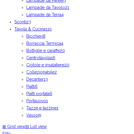
Lampade da Parete
3
Lampade da Tavolo
21
Lampade da Terra
4
Sconti
23
Tavola & Cucina
110
Bicchieri
8
Borraccia Termica
4
Bottiglie e caraffe
20
Centrotavola
16
Ciotole e insalatiere
20
Collezionabile
2
Decanter
13
Piatti
6
Piatti portata
6
Portauovo
1
Tazze e tazzine
1
Vassoi
9
⊞
Grid view
⊟
List view
Filtri