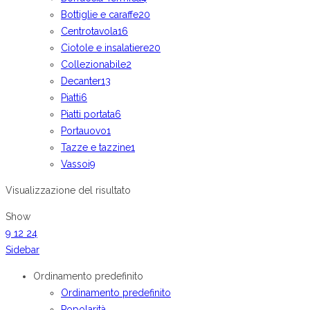
Bottiglie e caraffe
20
Centrotavola
16
Ciotole e insalatiere
20
Collezionabile
2
Decanter
13
Piatti
6
Piatti portata
6
Portauovo
1
Tazze e tazzine
1
Vassoi
9
Visualizzazione del risultato
Show
9
12
24
Sidebar
Ordinamento predefinito
Ordinamento predefinito
Popolarità