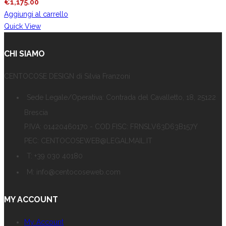
€
1,175.00
Aggiungi al carrello
Quick View
CHI SIAMO
CENTOCOSE DESIGN di Silvia Franzoni
Sede Legale/Operativa: Contrada del Cavalletto, 18, 25122
Brescia
P.IVA: 01420460170 - COD.FISC: FRNSLV63D63B157Y
PEC: CENTOCOSEWEB@LEGALMAIL.IT
T: +39 030 40180
M: info@centocoseweb.com
MY ACCOUNT
My Account