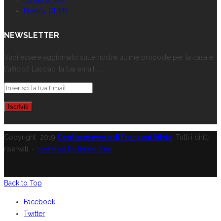
Privacy GDPR
NEWSLETTER
Vuoi essere aggiornato sulle nostre ultime proposte per la casa e
l'ufficio? Lasciaci la tua email ...
Copyright
2019
Centocoseweb di Franzoni Silvia
. Tutti i diritti
riservati. -
powered by limeonline
Back to Top
Facebook
Twitter