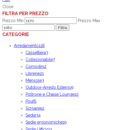
Close
FILTRA PER PREZZO
Prezzo Min
Prezzo Max
Filtra
CATEGORIE
Arredamento
118
Cassettiera
3
Collezionabile
7
Comodini
2
Librerie
21
Mensole
3
Outdoor-Arredo Esterno
9
Poltrone e Chaise Lounge
10
Pouf
6
Scrivanie
2
Sedie
34
Sedie ergonomiche
19
Sedie Ufficio
11