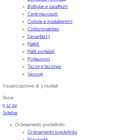
Bottiglie e caraffe
20
Centrotavola
16
Ciotole e insalatiere
20
Collezionabile
2
Decanter
13
Piatti
6
Piatti portata
6
Portauovo
1
Tazze e tazzine
1
Vassoi
9
Visualizzazione di 3 risultati
Show
9
12
24
Sidebar
Ordinamento predefinito
Ordinamento predefinito
Popolarità