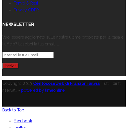
Tempi & Resi
Privacy GDPR
NEWSLETTER
Vuoi essere aggiornato sulle nostre ultime proposte per la casa e
l'ufficio? Lasciaci la tua email ...
Copyright
2019
Centocoseweb di Franzoni Silvia
. Tutti i diritti
riservati. -
powered by limeonline
Back to Top
Facebook
Twitter