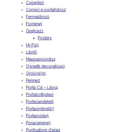
Coperte
2
Cornici e portafoto
12
Fermalibri
10
Fioriera
5
Grafica
21
Poster
1
Hi-Fi
15
Libri
6
Mappamondi
14
Oggetti decorativi
40
Orologi
30
Penne
2
Porta Cd – Libri
4
Portabottiglie
2
Portacandele
6
Portaombrelli
7
Portariviste
5
Posacenere
5
Purificatore d'aria
1