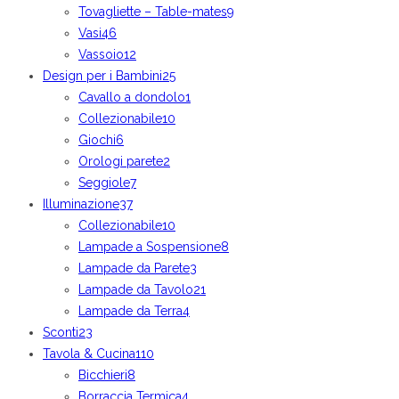
Tovagliette – Table-mates
9
Vasi
46
Vassoio
12
Design per i Bambini
25
Cavallo a dondolo
1
Collezionabile
10
Giochi
6
Orologi parete
2
Seggiole
7
Illuminazione
37
Collezionabile
10
Lampade a Sospensione
8
Lampade da Parete
3
Lampade da Tavolo
21
Lampade da Terra
4
Sconti
23
Tavola & Cucina
110
Bicchieri
8
Borraccia Termica
4