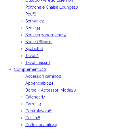
Outdoor-Arredo Esterno
9
Poltrone e Chaise Lounge
10
Pouf
6
Scrivanie
2
Sedie
34
Sedie ergonomiche
19
Sedie Ufficio
11
Sgabelli
6
Tavoli
2
Tavoli bassi
11
Complementi
410
Accessori camino
2
Appendiabiti
24
Borse – Accessori Moda
20
Calendari
7
Carrelli
3
Centrotavola
6
Cestini
8
Collezionabile
44