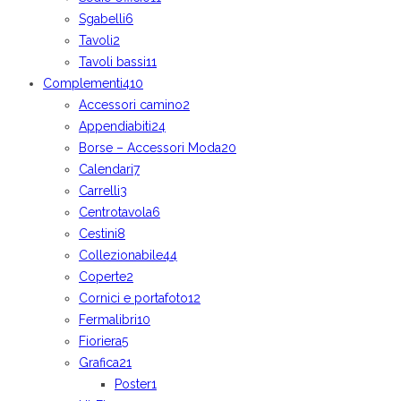
Sgabelli
6
Tavoli
2
Tavoli bassi
11
Complementi
410
Accessori camino
2
Appendiabiti
24
Borse – Accessori Moda
20
Calendari
7
Carrelli
3
Centrotavola
6
Cestini
8
Collezionabile
44
Coperte
2
Cornici e portafoto
12
Fermalibri
10
Fioriera
5
Grafica
21
Poster
1