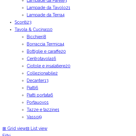
Lampade da Parete
3
Lampade da Tavolo
21
Lampade da Terra
4
Sconti
23
Tavola & Cucina
110
Bicchieri
8
Borraccia Termica
4
Bottiglie e caraffe
20
Centrotavola
16
Ciotole e insalatiere
20
Collezionabile
2
Decanter
13
Piatti
6
Piatti portata
6
Portauovo
1
Tazze e tazzine
1
Vassoi
9
⊞
Grid view
⊟
List view
Filtri