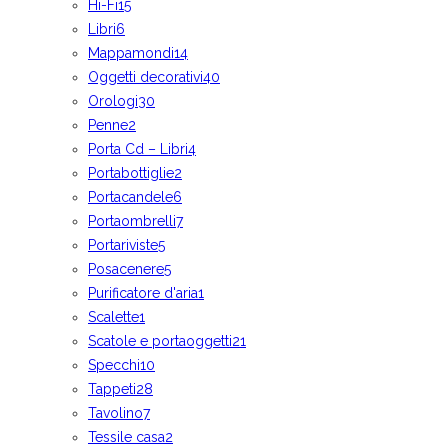
Hi-Fi
15
Libri
6
Mappamondi
14
Oggetti decorativi
40
Orologi
30
Penne
2
Porta Cd – Libri
4
Portabottiglie
2
Portacandele
6
Portaombrelli
7
Portariviste
5
Posacenere
5
Purificatore d'aria
1
Scalette
1
Scatole e portaoggetti
21
Specchi
10
Tappeti
28
Tavolino
7
Tessile casa
2