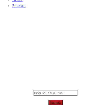
Pinterest
BENVENUTI DA
CENTOCOSE
Iscriviti
per ricevere le nostre offerte online