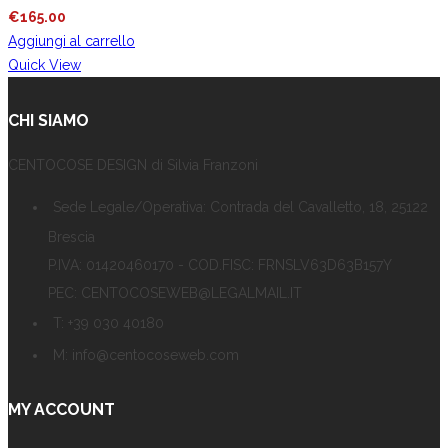
€
165.00
Aggiungi al carrello
Quick View
CHI SIAMO
CENTOCOSE DESIGN di Silvia Franzoni
Sede Legale/Operativa: Contrada del Cavalletto, 18, 25122
Brescia
P.IVA: 01420460170 - COD.FISC: FRNSLV63D63B157Y
PEC: CENTOCOSEWEB@LEGALMAIL.IT
T: +39 030 40180
M: info@centocoseweb.com
MY ACCOUNT