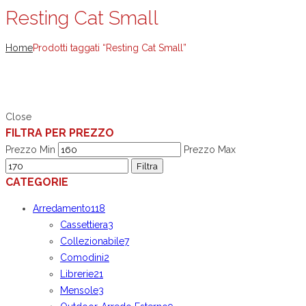
Resting Cat Small
Home
Prodotti taggati “Resting Cat Small”
Close
FILTRA PER PREZZO
Prezzo Min
Prezzo Max
Filtra
CATEGORIE
Arredamento
118
Cassettiera
3
Collezionabile
7
Comodini
2
Librerie
21
Mensole
3