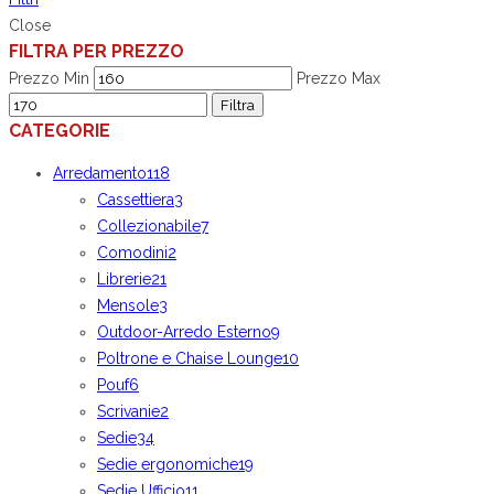
Close
FILTRA PER PREZZO
Prezzo Min
Prezzo Max
Filtra
CATEGORIE
Arredamento
118
Cassettiera
3
Collezionabile
7
Comodini
2
Librerie
21
Mensole
3
Outdoor-Arredo Esterno
9
Poltrone e Chaise Lounge
10
Pouf
6
Scrivanie
2
Sedie
34
Sedie ergonomiche
19
Sedie Ufficio
11