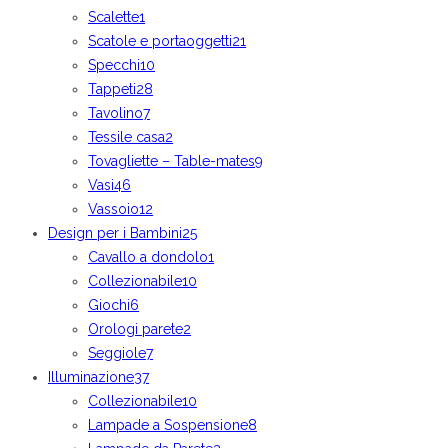
Scalette
1
Scatole e portaoggetti
21
Specchi
10
Tappeti
28
Tavolino
7
Tessile casa
2
Tovagliette – Table-mates
9
Vasi
46
Vassoio
12
Design per i Bambini
25
Cavallo a dondolo
1
Collezionabile
10
Giochi
6
Orologi parete
2
Seggiole
7
Illuminazione
37
Collezionabile
10
Lampade a Sospensione
8