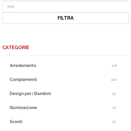
Prezzo
Max
FILTRA
CATEGORIE
Arredamento
118
Complementi
410
Design per i Bambini
25
Illuminazione
37
Sconti
23