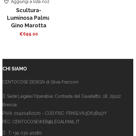
Aggiungi a lista nozze
Scultura-
Luminosa Palma
Gino Marotta
€
699.00
CHI SIAMO
CENTOCOSE DESIGN di Silvia Franzoni
Sede Legale/Operativa: Contrada del Cavalletto, 18, 25122
Brescia
P.IVA: 01420460170 - COD.FISC: FRNSLV63D63B157Y
PEC: CENTOCOSEWEB@LEGALMAIL.IT
T: +39 030 40180