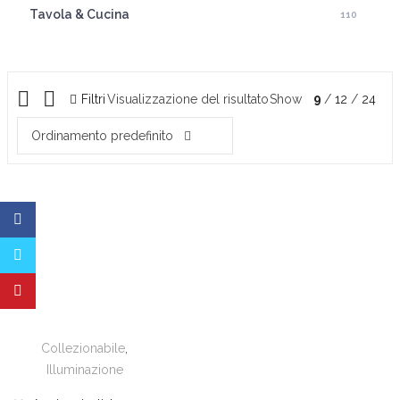
Tavola & Cucina
110
Filtri
Visualizzazione del risultato
Show
9
12
24
Ordinamento predefinito
Collezionabile
,
Illuminazione