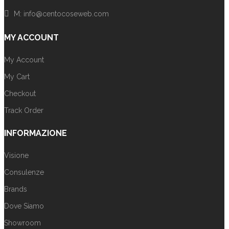
M: info@centocoseweb.com
MY ACCOUNT
My Account
My Cart
Checkout
Track Order
INFORMAZIONE
Visione
Consulenze
Brands
Dove Siamo
Showroom