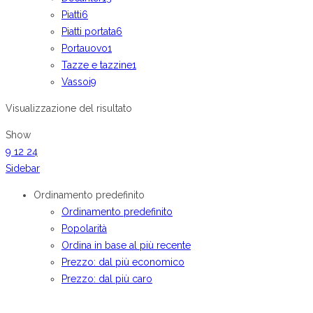
Piatti
6
Piatti portata
6
Portauovo
1
Tazze e tazzine
1
Vassoi
9
Visualizzazione del risultato
Show
9
12
24
Sidebar
Ordinamento predefinito
Ordinamento predefinito
Popolarità
Ordina in base al più recente
Prezzo: dal più economico
Prezzo: dal più caro