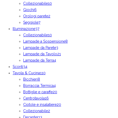
Collezionabile
10
Giochi
6
Orologi parete
2
Seggiole
7
Illuminazione
37
Collezionabile
10
Lampade a Sospensione
8
Lampade da Parete
3
Lampade da Tavolo
21
Lampade da Terra
4
Sconti
34
Tavola & Cucina
110
Bicchieri
8
Borraccia Termica
4
Bottiglie e caraffe
20
Centrotavola
16
Ciotole e insalatiere
20
Collezionabile
2
Decanter
13