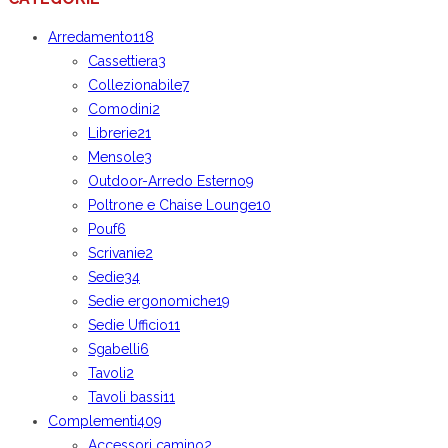
Arredamento
118
Cassettiera
3
Collezionabile
7
Comodini
2
Librerie
21
Mensole
3
Outdoor-Arredo Esterno
9
Poltrone e Chaise Lounge
10
Pouf
6
Scrivanie
2
Sedie
34
Sedie ergonomiche
19
Sedie Ufficio
11
Sgabelli
6
Tavoli
2
Tavoli bassi
11
Complementi
409
Accessori camino
2