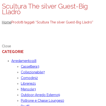
Scultura The silver Guest-Big
Lladró
Home
Prodotti taggati “Scultura The silver Guest-Big Lladró”
Close
CATEGORIE
Arredamento
118
Cassettiera
3
Collezionabile
7
Comodini
2
Librerie
21
Mensole
3
Outdoor-Arredo Esterno
9
Poltrone e Chaise Lounge
10