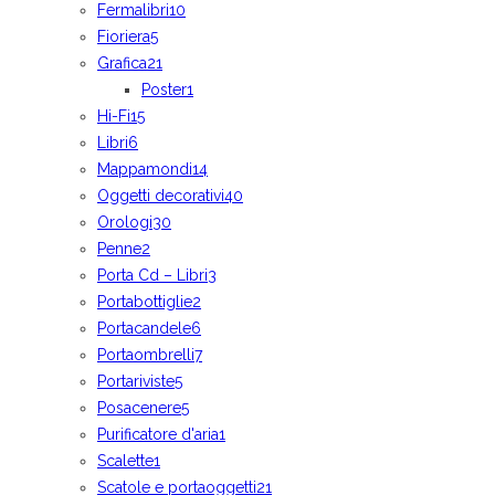
Fermalibri
10
Fioriera
5
Grafica
21
Poster
1
Hi-Fi
15
Libri
6
Mappamondi
14
Oggetti decorativi
40
Orologi
30
Penne
2
Porta Cd – Libri
3
Portabottiglie
2
Portacandele
6
Portaombrelli
7
Portariviste
5
Posacenere
5
Purificatore d'aria
1
Scalette
1
Scatole e portaoggetti
21