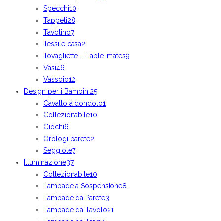
Specchi
10
Tappeti
28
Tavolino
7
Tessile casa
2
Tovagliette – Table-mates
9
Vasi
46
Vassoio
12
Design per i Bambini
25
Cavallo a dondolo
1
Collezionabile
10
Giochi
6
Orologi parete
2
Seggiole
7
Illuminazione
37
Collezionabile
10
Lampade a Sospensione
8
Lampade da Parete
3
Lampade da Tavolo
21