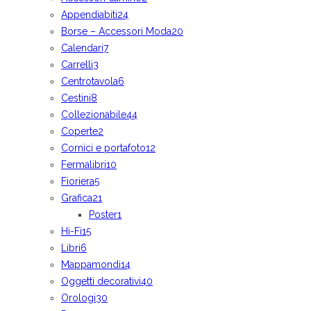
Appendiabiti
24
Borse – Accessori Moda
20
Calendari
7
Carrelli
3
Centrotavola
6
Cestini
8
Collezionabile
44
Coperte
2
Cornici e portafoto
12
Fermalibri
10
Fioriera
5
Grafica
21
Poster
1
Hi-Fi
15
Libri
6
Mappamondi
14
Oggetti decorativi
40
Orologi
30