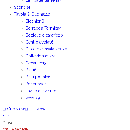
Lampade da Terra
4
Sconti
34
Tavola & Cucina
110
Bicchieri
8
Borraccia Termica
4
Bottiglie e caraffe
20
Centrotavola
16
Ciotole e insalatiere
20
Collezionabile
2
Decanter
13
Piatti
6
Piatti portata
6
Portauovo
1
Tazze e tazzine
1
Vassoi
9
⊞
Grid view
⊟
List view
Filtri
Close
CATEGORIE