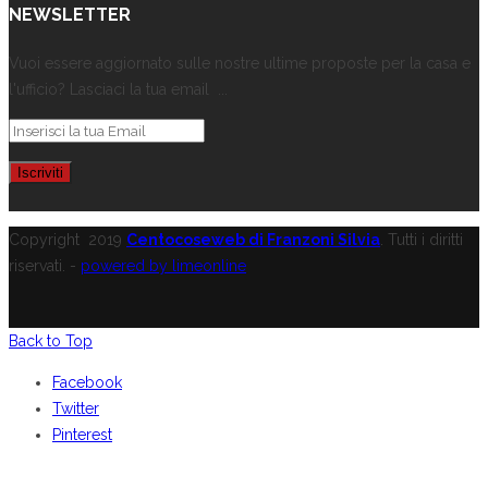
NEWSLETTER
Vuoi essere aggiornato sulle nostre ultime proposte per la casa e
l'ufficio? Lasciaci la tua email ...
Copyright
2019
Centocoseweb di Franzoni Silvia
. Tutti i diritti
riservati. -
powered by limeonline
Back to Top
Facebook
Twitter
Pinterest