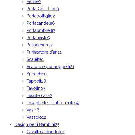
Penne
2
Porta Cd – Libri
3
Portabottiglie
2
Portacandele
6
Portaombrelli
7
Portariviste
5
Posacenere
5
Purificatore d'aria
1
Scalette
1
Scatole e portaoggetti
21
Specchi
10
Tappeti
28
Tavolino
7
Tessile casa
2
Tovagliette – Table-mates
9
Vasi
46
Vassoio
12
Design per i Bambini
25
Cavallo a dondolo
1