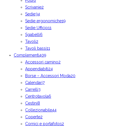
Pouf
6
Scrivanie
2
Sedie
34
Sedie ergonomiche
19
Sedie Ufficio
11
Sgabelli
6
Tavoli
2
Tavoli bassi
11
Complementi
409
Accessori camino
2
Appendiabiti
24
Borse – Accessori Moda
20
Calendari
7
Carrelli
3
Centrotavola
6
Cestini
8
Collezionabile
44
Coperte
2
Cornici e portafoto
12