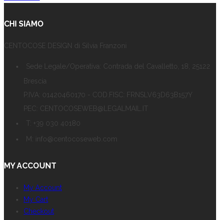
CHI SIAMO
CENTOCOSE DESIGN di Silvia Franzoni
Sede Legale/Operativa: Contrada del Cavalletto, 18, 25122
Brescia
P.IVA: 01420460170 - COD.FISC: FRNSLV63D63B157Y
PEC: CENTOCOSEWEB@LEGALMAIL.IT
T: +39 030 40180
M: info@centocoseweb.com
MY ACCOUNT
My Account
My Cart
Checkout