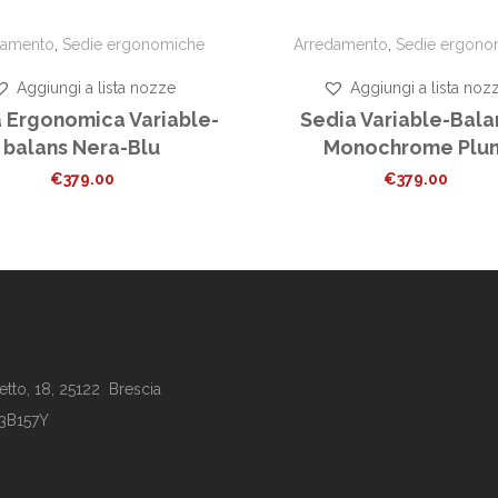
damento
,
Sedie ergonomiche
Arredamento
,
Sedie ergono
Aggiungi a lista nozze
Aggiungi a lista noz
 Ergonomica Variable-
Sedia Variable-Bal
balans Nera-Blu
Monochrome Plu
€
379.00
€
379.00
tto, 18, 25122 Brescia
63B157Y