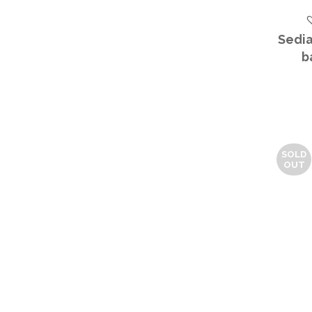
Sedia
b
SOLD
OUT