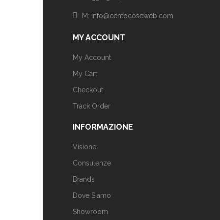
M: info@centocoseweb.com
MY ACCOUNT
My Account
My Cart
Checkout
Track Order
INFORMAZIONE
Visione
Consulenze
Brands
Dove Siamo
Showroom