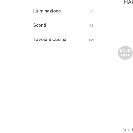
HÅG
Illuminazione
37
Sconti
23
Tavola & Cucina
110
SOLD
OUT
Arre