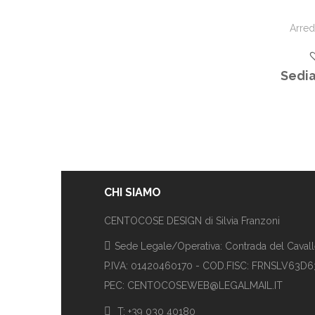
Arre
Sedia
CHI SIAMO
CENTOCOSE DESIGN di Silvia Franzoni
Sede Legale/Operativa: Contrada del Cavalle
P.IVA: 01420460170 - COD.FISC: FRNSLV63D
PEC: CENTOCOSEWEB@LEGALMAIL.IT
T: +39 030 40180