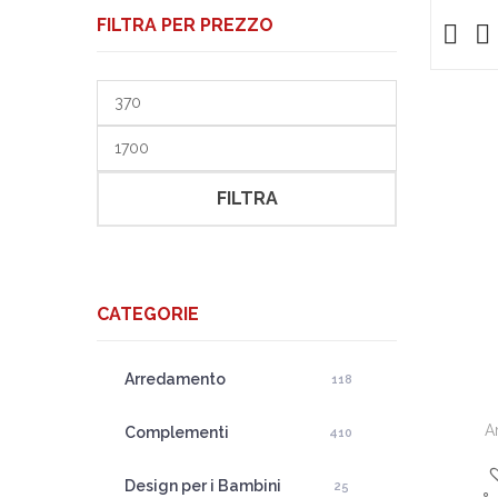
FILTRA PER PREZZO
Prezzo
Min
Prezzo
Max
FILTRA
CATEGORIE
Arredamento
118
A
Complementi
410
Design per i Bambini
25