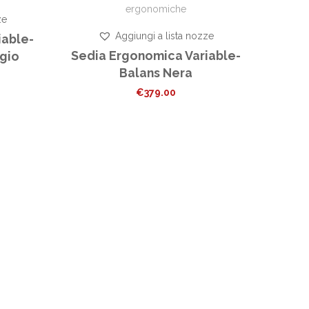
ergonomiche
ze
Aggiungi a lista nozze
iable-
Sedia Ergonomica Variable-
igio
Balans Nera
€
379.00