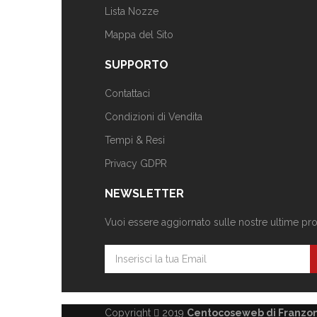
Lista Nozze
Mappa del Sito
SUPPORTO
Contattaci
Condizioni di Vendita
Tempi & Resi
Privacy GDPR
NEWSLETTER
Vuoi essere aggiornato sulle nostre ultime propo
Copyright
2019
Centocoseweb di Franzoni