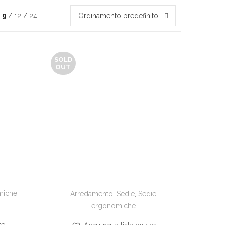
9
12
24
Ordinamento predefinito
SOLD
OUT
miche
,
Arredamento
,
Sedie
,
Sedie
ergonomiche
ze