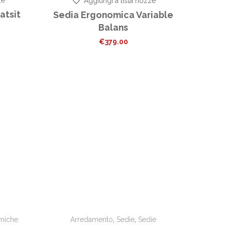
Aggiungi a lista nozze
atsit
Sedia Ergonomica Variable
Balans
€
379.00
miche
Arredamento
,
Sedie
,
Sedie