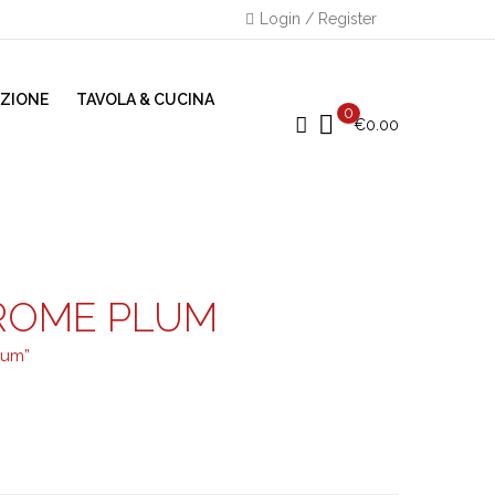
Login / Register
AZIONE
TAVOLA & CUCINA
0
€
0.00
ROME PLUM
lum”