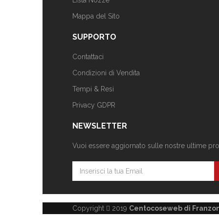
Lista Nozze
Mappa del Sito
SUPPORTO
Contattaci
Condizioni di Vendita
Tempi & Resi
Privacy GDPR
NEWSLETTER
Vuoi essere aggiornato sulle nostre ultime propo
Copyright
2019
Centocoseweb di Franzoni