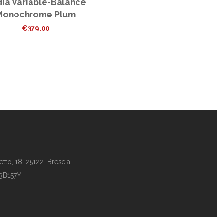
ia Variable-Balance
Monochrome Plum
€
379.00
tto, 18, 25122 Brescia
63B157Y