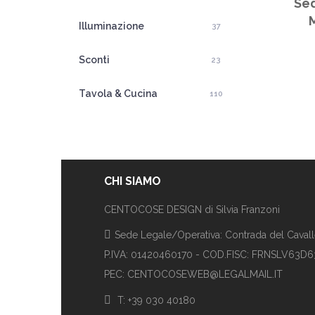
Sed
Illuminazione
37
Sconti
23
Tavola & Cucina
110
CHI SIAMO
CENTOCOSE DESIGN di Silvia Franzoni
Sede Legale/Operativa: Contrada del Cavalle
P.IVA: 01420460170 - COD.FISC: FRNSLV63D
PEC: CENTOCOSEWEB@LEGALMAIL.IT
T: +39 030 40180