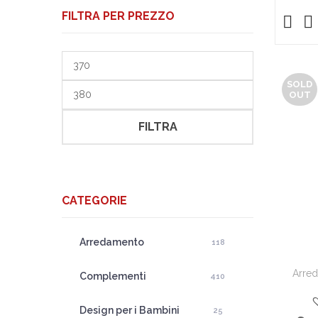
FILTRA PER PREZZO
Prezzo
Min
SOLD
Prezzo
OUT
Max
FILTRA
CATEGORIE
Arredamento
118
Arre
Complementi
410
Design per i Bambini
25