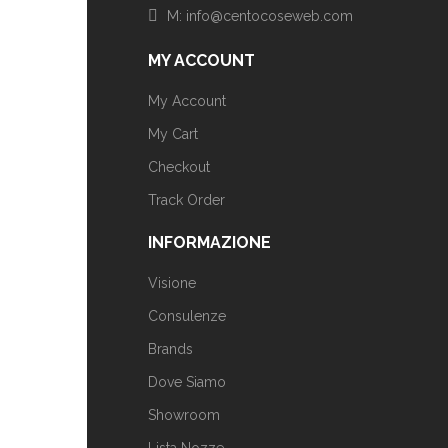
M: info@centocoseweb.com
MY ACCOUNT
My Account
My Cart
Checkout
Track Order
INFORMAZIONE
Visione
Consulenze
Brands
Dove Siamo
Showroom