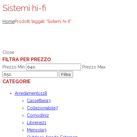
Sistemi hi-fi
Home
Prodotti taggati “Sistemi hi-fi”
Close
FILTRA PER PREZZO
Prezzo Min
Prezzo Max
Filtra
CATEGORIE
Arredamento
118
Cassettiera
3
Collezionabile
7
Comodini
2
Librerie
21
Mensole
3