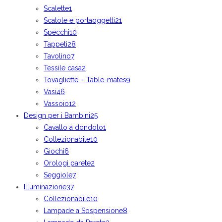
Scalette
1
Scatole e portaoggetti
21
Specchi
10
Tappeti
28
Tavolino
7
Tessile casa
2
Tovagliette – Table-mates
9
Vasi
46
Vassoio
12
Design per i Bambini
25
Cavallo a dondolo
1
Collezionabile
10
Giochi
6
Orologi parete
2
Seggiole
7
Illuminazione
37
Collezionabile
10
Lampade a Sospensione
8