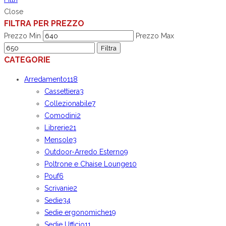
Close
FILTRA PER PREZZO
Prezzo Min
Prezzo Max
Filtra
CATEGORIE
Arredamento
118
Cassettiera
3
Collezionabile
7
Comodini
2
Librerie
21
Mensole
3
Outdoor-Arredo Esterno
9
Poltrone e Chaise Lounge
10
Pouf
6
Scrivanie
2
Sedie
34
Sedie ergonomiche
19
Sedie Ufficio
11