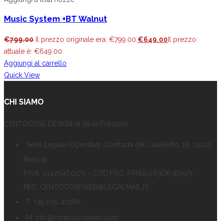
Music System +BT Walnut
€
799.00
Il prezzo originale era: €799.00.
€
649.00
Il prezzo
attuale è: €649.00.
Aggiungi al carrello
Quick View
CHI SIAMO
CENTOCOSE DESIGN di Silvia Franzoni
Sede Legale/Operativa: Contrada del Cavalletto, 18, 25122
Brescia
P.IVA: 01420460170 - COD.FISC: FRNSLV63D63B157Y
PEC: CENTOCOSEWEB@LEGALMAIL.IT
T: +39 030 40180
M: info@centocoseweb.com