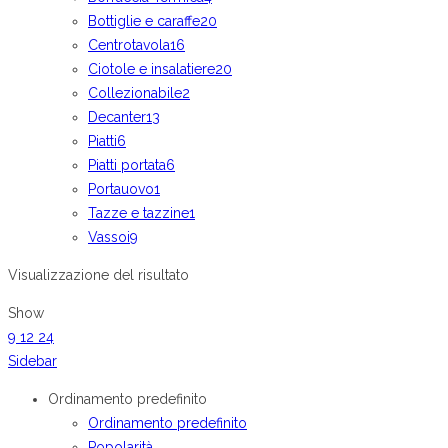
Bottiglie e caraffe
20
Centrotavola
16
Ciotole e insalatiere
20
Collezionabile
2
Decanter
13
Piatti
6
Piatti portata
6
Portauovo
1
Tazze e tazzine
1
Vassoi
9
Visualizzazione del risultato
Show
9
12
24
Sidebar
Ordinamento predefinito
Ordinamento predefinito
Popolarità