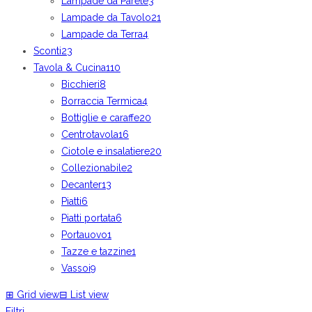
Lampade da Parete
3
Lampade da Tavolo
21
Lampade da Terra
4
Sconti
23
Tavola & Cucina
110
Bicchieri
8
Borraccia Termica
4
Bottiglie e caraffe
20
Centrotavola
16
Ciotole e insalatiere
20
Collezionabile
2
Decanter
13
Piatti
6
Piatti portata
6
Portauovo
1
Tazze e tazzine
1
Vassoi
9
⊞
Grid view
⊟
List view
Filtri