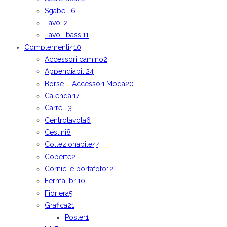
Sgabelli
6
Tavoli
2
Tavoli bassi
11
Complementi
410
Accessori camino
2
Appendiabiti
24
Borse – Accessori Moda
20
Calendari
7
Carrelli
3
Centrotavola
6
Cestini
8
Collezionabile
44
Coperte
2
Cornici e portafoto
12
Fermalibri
10
Fioriera
5
Grafica
21
Poster
1