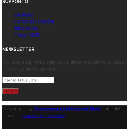
SUPPORTO
Contattaci
Condizioni di Vendita
Tempi & Resi
Privacy GDPR
NEWSLETTER
Vuoi essere aggiornato sulle nostre ultime proposte per la casa e
l'ufficio? Lasciaci la tua email ...
Copyright
2019
Centocoseweb di Franzoni Silvia
. Tutti i diritti
riservati. -
powered by limeonline