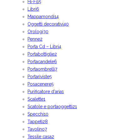
Hi-Fi
15
Libri
6
Mappamondi
14
Oggetti decorativi
40
Orologi
30
Penne
2
Porta Cd – Libri
4
Portabottiglie
2
Portacandele
6
Portaombrelli
7
Portariviste
5
Posacenere
5
Purificatore d'aria
1
Scalette
1
Scatole e portaoggetti
21
Specchi
10
Tappeti
28
Tavolino
7
Tessile casa
2