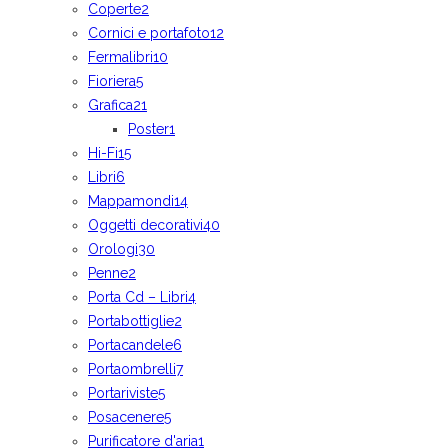
Coperte
2
Cornici e portafoto
12
Fermalibri
10
Fioriera
5
Grafica
21
Poster
1
Hi-Fi
15
Libri
6
Mappamondi
14
Oggetti decorativi
40
Orologi
30
Penne
2
Porta Cd – Libri
4
Portabottiglie
2
Portacandele
6
Portaombrelli
7
Portariviste
5
Posacenere
5
Purificatore d'aria
1