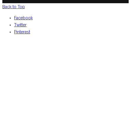
Back to Top
Facebook
Twitter
Pinterest
BENVENUTI DA
CENTOCOSE
Iscriviti
per ricevere le nostre offerte online