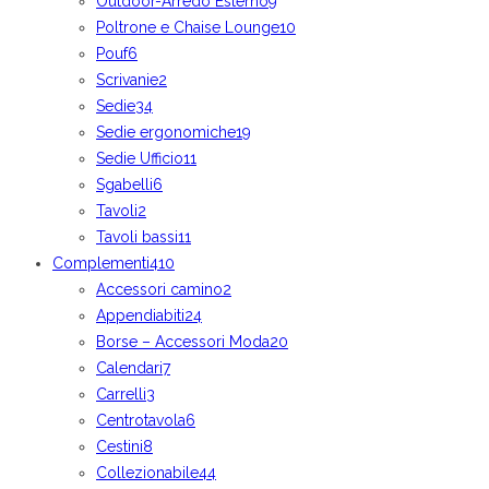
Outdoor-Arredo Esterno
9
Poltrone e Chaise Lounge
10
Pouf
6
Scrivanie
2
Sedie
34
Sedie ergonomiche
19
Sedie Ufficio
11
Sgabelli
6
Tavoli
2
Tavoli bassi
11
Complementi
410
Accessori camino
2
Appendiabiti
24
Borse – Accessori Moda
20
Calendari
7
Carrelli
3
Centrotavola
6
Cestini
8
Collezionabile
44