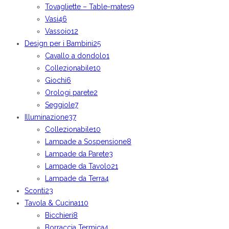
Tovagliette – Table-mates
9
Vasi
46
Vassoio
12
Design per i Bambini
25
Cavallo a dondolo
1
Collezionabile
10
Giochi
6
Orologi parete
2
Seggiole
7
Illuminazione
37
Collezionabile
10
Lampade a Sospensione
8
Lampade da Parete
3
Lampade da Tavolo
21
Lampade da Terra
4
Sconti
23
Tavola & Cucina
110
Bicchieri
8
Borraccia Termica
4