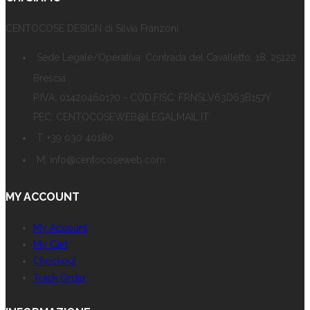
CENTOCOSE DESIGN di Silvia Franzoni
Sede Legale/Operativa: Contrada del Cavalletto, 18, 25122
Brescia
P.IVA: 01420460170 - COD.FISC: FRNSLV63D63B157Y
PEC: CENTOCOSEWEB@LEGALMAIL.IT
T: +39 030 40180
M: info@centocoseweb.com
MY ACCOUNT
My Account
My Cart
Checkout
Track Order