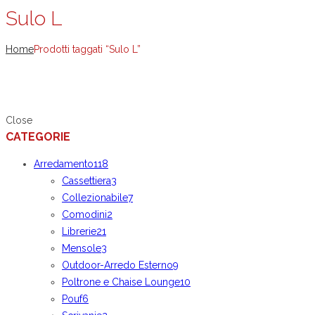
Sulo L
Home
Prodotti taggati “Sulo L”
Close
CATEGORIE
Arredamento
118
Cassettiera
3
Collezionabile
7
Comodini
2
Librerie
21
Mensole
3
Outdoor-Arredo Esterno
9
Poltrone e Chaise Lounge
10
Pouf
6