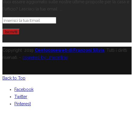
Vuoi essere aggiornato sulle nostre ultime proposte per la casa e
l'ufficio? Lasciaci la tua email ...
Copyright
2019
Centocoseweb di Franzoni Silvia
. Tutti i diritti
riservati. -
powered by limeonline
Back to Top
Facebook
Twitter
Pinterest