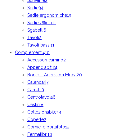
Scrivanie
2
Sedie
34
Sedie ergonomiche
19
Sedie Ufficio
11
Sgabelli
6
Tavoli
2
Tavoli bassi
11
Complementi
410
Accessori camino
2
Appendiabiti
24
Borse – Accessori Moda
20
Calendari
7
Carrelli
3
Centrotavola
6
Cestini
8
Collezionabile
44
Coperte
2
Cornici e portafoto
12
Fermalibri
10