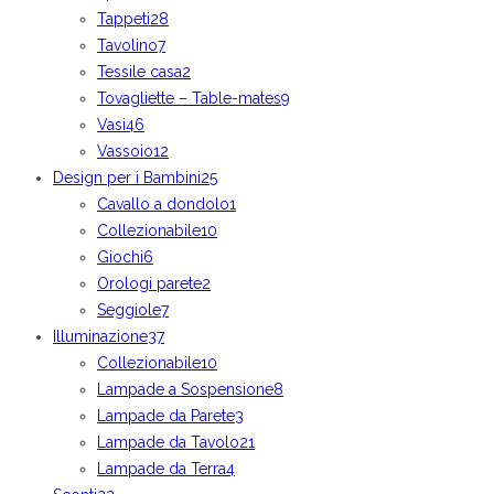
Tappeti
28
Tavolino
7
Tessile casa
2
Tovagliette – Table-mates
9
Vasi
46
Vassoio
12
Design per i Bambini
25
Cavallo a dondolo
1
Collezionabile
10
Giochi
6
Orologi parete
2
Seggiole
7
Illuminazione
37
Collezionabile
10
Lampade a Sospensione
8
Lampade da Parete
3
Lampade da Tavolo
21
Lampade da Terra
4