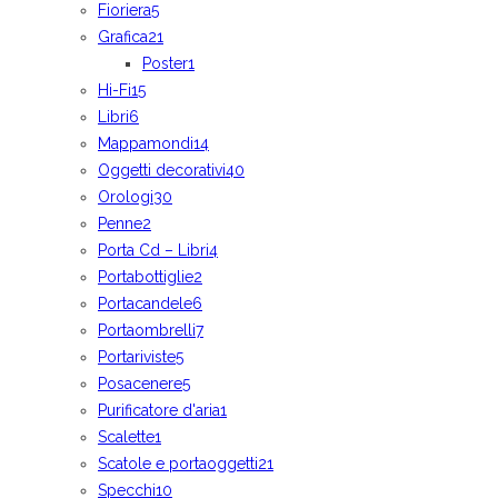
Fioriera
5
Grafica
21
Poster
1
Hi-Fi
15
Libri
6
Mappamondi
14
Oggetti decorativi
40
Orologi
30
Penne
2
Porta Cd – Libri
4
Portabottiglie
2
Portacandele
6
Portaombrelli
7
Portariviste
5
Posacenere
5
Purificatore d'aria
1
Scalette
1
Scatole e portaoggetti
21
Specchi
10