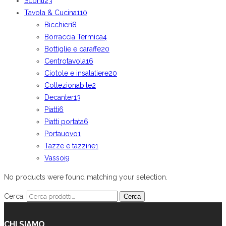
Sconti
23
Tavola & Cucina
110
Bicchieri
8
Borraccia Termica
4
Bottiglie e caraffe
20
Centrotavola
16
Ciotole e insalatiere
20
Collezionabile
2
Decanter
13
Piatti
6
Piatti portata
6
Portauovo
1
Tazze e tazzine
1
Vassoi
9
No products were found matching your selection.
Cerca:
Cerca
CHI SIAMO