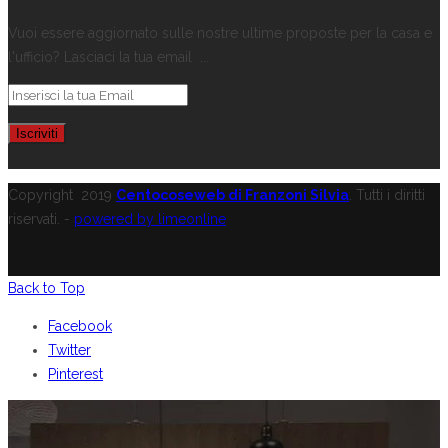
Vuoi essere aggiornato sulle nostre ultime proposte per la casa e
l'ufficio? Lasciaci la tua email ...
Copyright
2019
Centocoseweb di Franzoni Silvia
. Tutti i diritti
riservati. -
powered by limeonline
Back to Top
Facebook
Twitter
Pinterest