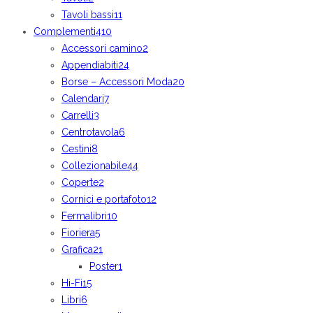
Tavoli bassi
11
Complementi
410
Accessori camino
2
Appendiabiti
24
Borse – Accessori Moda
20
Calendari
7
Carrelli
3
Centrotavola
6
Cestini
8
Collezionabile
44
Coperte
2
Cornici e portafoto
12
Fermalibri
10
Fioriera
5
Grafica
21
Poster
1
Hi-Fi
15
Libri
6