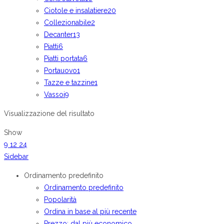
Ciotole e insalatiere
20
Collezionabile
2
Decanter
13
Piatti
6
Piatti portata
6
Portauovo
1
Tazze e tazzine
1
Vassoi
9
Visualizzazione del risultato
Show
9
12
24
Sidebar
Ordinamento predefinito
Ordinamento predefinito
Popolarità
Ordina in base al più recente
Prezzo: dal più economico