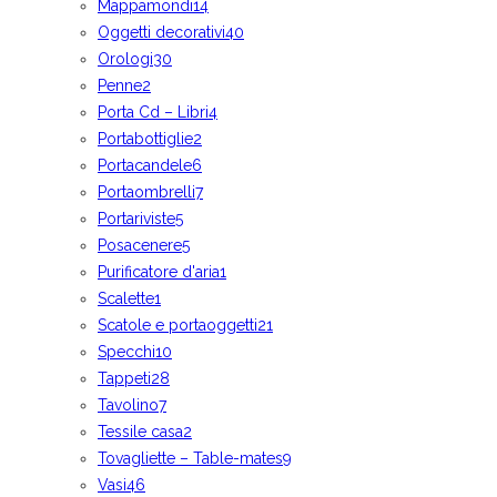
Mappamondi
14
Oggetti decorativi
40
Orologi
30
Penne
2
Porta Cd – Libri
4
Portabottiglie
2
Portacandele
6
Portaombrelli
7
Portariviste
5
Posacenere
5
Purificatore d'aria
1
Scalette
1
Scatole e portaoggetti
21
Specchi
10
Tappeti
28
Tavolino
7
Tessile casa
2
Tovagliette – Table-mates
9
Vasi
46