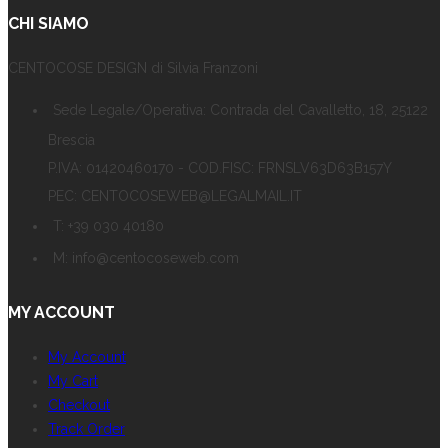
CHI SIAMO
CENTOCOSE DESIGN di Silvia Franzoni
Sede Legale/Operativa: Contrada del Cavalletto, 18, 25122
Brescia
P.IVA: 01420460170 - COD.FISC: FRNSLV63D63B157Y
PEC: CENTOCOSEWEB@LEGALMAIL.IT
T: +39 030 40180
M: info@centocoseweb.com
MY ACCOUNT
My Account
My Cart
Checkout
Track Order