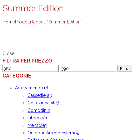
Summer Edition
Home
Prodotti taggati “Summer Edition”
Close
FILTRA PER PREZZO
Prezzo
Prezzo
Filtra
CATEGORIE
Min
Max
Arredamento
118
Cassettiera
3
Collezionabile
7
Comodini
2
Librerie
21
Mensole
3
Outdoor-Arredo Esterno
9