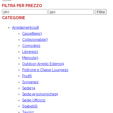
FILTRA PER PREZZO
Prezzo
Prezzo
Filtra
CATEGORIE
Min
Max
Arredamento
118
Cassettiera
3
Collezionabile
7
Comodini
2
Librerie
21
Mensole
3
Outdoor-Arredo Esterno
9
Poltrone e Chaise Lounge
10
Pouf
6
Scrivanie
2
Sedie
34
Sedie ergonomiche
19
Sedie Ufficio
11
Sgabelli
6
Tavoli
2