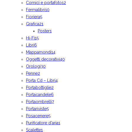
Cornici e portafoto
12
Fermalibri
10
Fioriera
5
Grafica
21
Poster
1
Hi-Fi
15
Libri
6
Mappamondi
14
Oggetti decorativi
40
Orologi
30
Penne
2
Porta Cd – Libri
4
Portabottiglie
2
Portacandele
6
Portaombrelli
7
Portariviste
5
Posacenere
5
Purificatore d'aria
1
Scalette
1