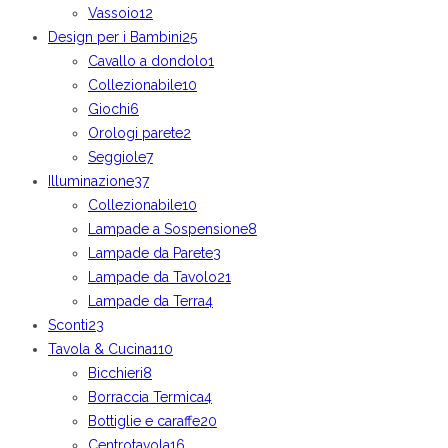
Vassoio
12
Design per i Bambini
25
Cavallo a dondolo
1
Collezionabile
10
Giochi
6
Orologi parete
2
Seggiole
7
Illuminazione
37
Collezionabile
10
Lampade a Sospensione
8
Lampade da Parete
3
Lampade da Tavolo
21
Lampade da Terra
4
Sconti
23
Tavola & Cucina
110
Bicchieri
8
Borraccia Termica
4
Bottiglie e caraffe
20
Centrotavola
16