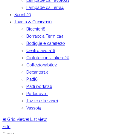
Lampade da Tavolo
21
Lampade da Terra
4
Sconti
23
Tavola & Cucina
110
Bicchieri
8
Borraccia Termica
4
Bottiglie e caraffe
20
Centrotavola
16
Ciotole e insalatiere
20
Collezionabile
2
Decanter
13
Piatti
6
Piatti portata
6
Portauovo
1
Tazze e tazzine
1
Vassoi
9
⊞
Grid view
⊟
List view
Filtri
Close