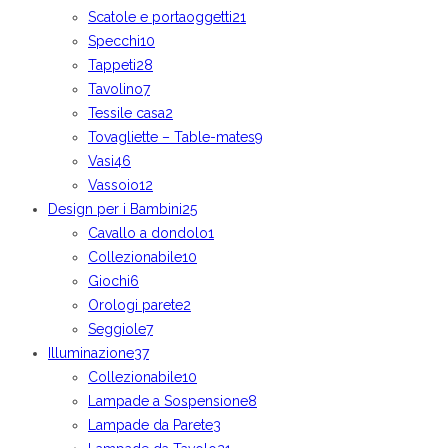
Scatole e portaoggetti
21
Specchi
10
Tappeti
28
Tavolino
7
Tessile casa
2
Tovagliette – Table-mates
9
Vasi
46
Vassoio
12
Design per i Bambini
25
Cavallo a dondolo
1
Collezionabile
10
Giochi
6
Orologi parete
2
Seggiole
7
Illuminazione
37
Collezionabile
10
Lampade a Sospensione
8
Lampade da Parete
3