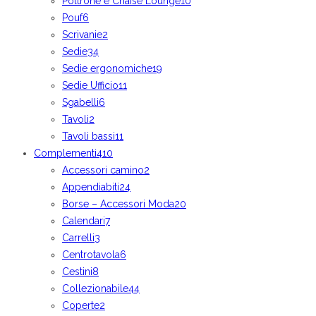
Poltrone e Chaise Lounge
10
Pouf
6
Scrivanie
2
Sedie
34
Sedie ergonomiche
19
Sedie Ufficio
11
Sgabelli
6
Tavoli
2
Tavoli bassi
11
Complementi
410
Accessori camino
2
Appendiabiti
24
Borse – Accessori Moda
20
Calendari
7
Carrelli
3
Centrotavola
6
Cestini
8
Collezionabile
44
Coperte
2