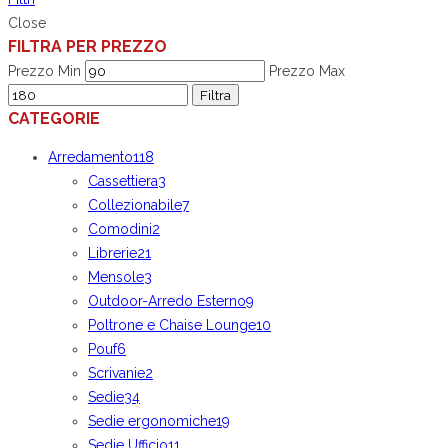
Close
FILTRA PER PREZZO
Prezzo Min
Prezzo Max
Filtra
CATEGORIE
Arredamento
118
Cassettiera
3
Collezionabile
7
Comodini
2
Librerie
21
Mensole
3
Outdoor-Arredo Esterno
9
Poltrone e Chaise Lounge
10
Pouf
6
Scrivanie
2
Sedie
34
Sedie ergonomiche
19
Sedie Ufficio
11