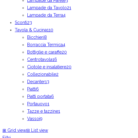
Lampade da Parete
3
Lampade da Tavolo
21
Lampade da Terra
4
Sconti
23
Tavola & Cucina
110
Bicchieri
8
Borraccia Termica
4
Bottiglie e caraffe
20
Centrotavola
16
Ciotole e insalatiere
20
Collezionabile
2
Decanter
13
Piatti
6
Piatti portata
6
Portauovo
1
Tazze e tazzine
1
Vassoi
9
⊞
Grid view
⊟
List view
Filtri