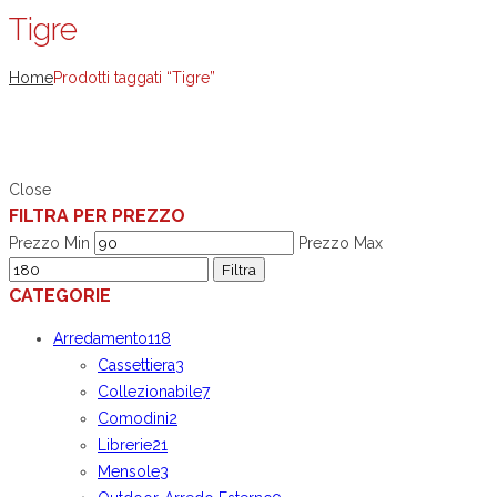
Tigre
Home
Prodotti taggati “Tigre”
Close
FILTRA PER PREZZO
Prezzo Min
Prezzo Max
Filtra
CATEGORIE
Arredamento
118
Cassettiera
3
Collezionabile
7
Comodini
2
Librerie
21
Mensole
3