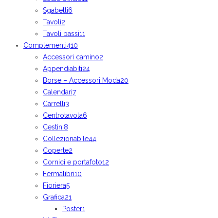
Sgabelli
6
Tavoli
2
Tavoli bassi
11
Complementi
410
Accessori camino
2
Appendiabiti
24
Borse – Accessori Moda
20
Calendari
7
Carrelli
3
Centrotavola
6
Cestini
8
Collezionabile
44
Coperte
2
Cornici e portafoto
12
Fermalibri
10
Fioriera
5
Grafica
21
Poster
1