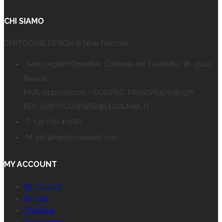
CHI SIAMO
CENTOCOSE DESIGN di Silvia Franzoni
Sede Legale/Operativa: Contrada del Cavalletto, 18, 25122
Brescia
P.IVA: 01420460170 - COD.FISC: FRNSLV63D63B157Y
PEC: CENTOCOSEWEB@LEGALMAIL.IT
T: +39 030 40180
M: info@centocoseweb.com
MY ACCOUNT
My Account
My Cart
Checkout
Track Order