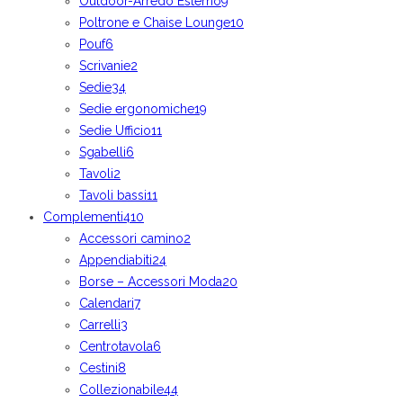
Outdoor-Arredo Esterno
9
Poltrone e Chaise Lounge
10
Pouf
6
Scrivanie
2
Sedie
34
Sedie ergonomiche
19
Sedie Ufficio
11
Sgabelli
6
Tavoli
2
Tavoli bassi
11
Complementi
410
Accessori camino
2
Appendiabiti
24
Borse – Accessori Moda
20
Calendari
7
Carrelli
3
Centrotavola
6
Cestini
8
Collezionabile
44