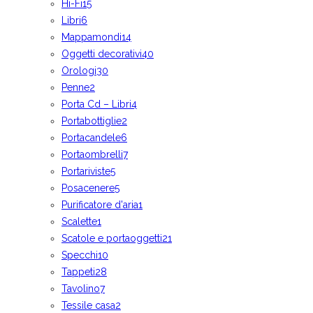
Hi-Fi
15
Libri
6
Mappamondi
14
Oggetti decorativi
40
Orologi
30
Penne
2
Porta Cd – Libri
4
Portabottiglie
2
Portacandele
6
Portaombrelli
7
Portariviste
5
Posacenere
5
Purificatore d'aria
1
Scalette
1
Scatole e portaoggetti
21
Specchi
10
Tappeti
28
Tavolino
7
Tessile casa
2