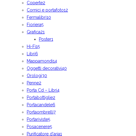
Coperte
2
Cornici e portafoto
12
Fermalibri
10
Fioriera
5
Grafica
21
Poster
1
Hi-Fi
15
Libri
6
Mappamondi
14
Oggetti decorativi
40
Orologi
30
Penne
2
Porta Cd – Libri
4
Portabottiglie
2
Portacandele
6
Portaombrelli
7
Portariviste
5
Posacenere
5
Purificatore d'aria
1