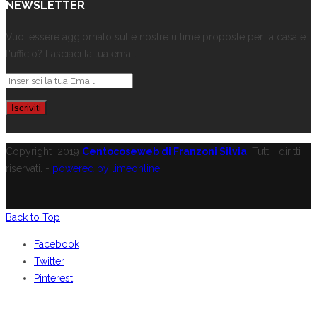
NEWSLETTER
Vuoi essere aggiornato sulle nostre ultime proposte per la casa e
l'ufficio? Lasciaci la tua email ...
Copyright
2019
Centocoseweb di Franzoni Silvia
. Tutti i diritti
riservati. -
powered by limeonline
Back to Top
Facebook
Twitter
Pinterest