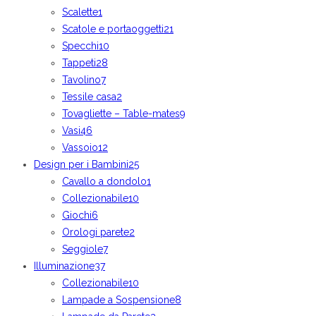
Scalette
1
Scatole e portaoggetti
21
Specchi
10
Tappeti
28
Tavolino
7
Tessile casa
2
Tovagliette – Table-mates
9
Vasi
46
Vassoio
12
Design per i Bambini
25
Cavallo a dondolo
1
Collezionabile
10
Giochi
6
Orologi parete
2
Seggiole
7
Illuminazione
37
Collezionabile
10
Lampade a Sospensione
8