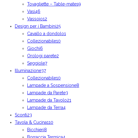
Tovagliette – Table-mates
9
Vasi
46
Vassoio
12
Design per i Bambini
25
Cavallo a dondolo
1
Collezionabile
10
Giochi
6
Orologi parete
2
Seggiole
7
Illuminazione
37
Collezionabile
10
Lampade a Sospensione
8
Lampade da Parete
3
Lampade da Tavolo
21
Lampade da Terra
4
Sconti
23
Tavola & Cucina
110
Bicchieri
8
Borraccia Termica
4