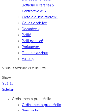
Bottiglie e caraffe
20
Centrotavola
16
Ciotole e insalatiere
20
Collezionabile
2
Decanter
13
Piatti
6
Piatti portata
6
Portauovo
1
Tazze e tazzine
1
Vassoi
9
Visualizzazione di 2 risultati
Show
9
12
24
Sidebar
Ordinamento predefinito
Ordinamento predefinito
Popolarità